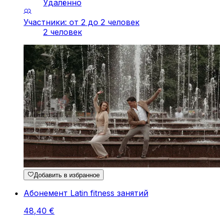
Удалённо
Участники: от 2 до 2 человек
2 человек
Добавить в избранное
Абонемент Latin fitness занятий
48
,
40
€