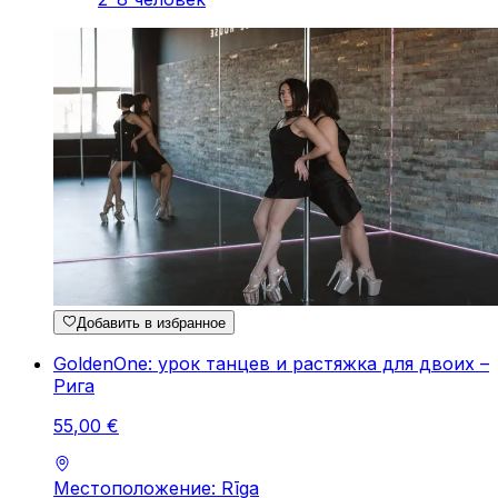
Добавить в избранное
GoldenOne: урок танцев и растяжка для двоих –
Рига
55
,
00
€
Местоположение: Rīga