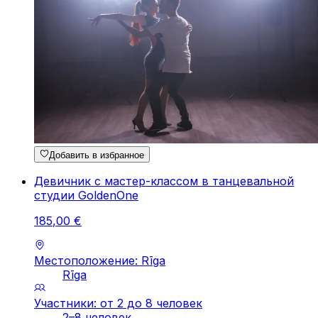
Добавить в избранное
Девичник c мастер-классом в танцевальной
студии GoldenOne
185
,
00
€
Местоположение: Rīga
Rīga
Участники: от 2 до 8 человек
2–8 человек