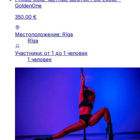
GoldenOne
350
,
00
€
Местоположение: Rīga
Rīga
Участники: от 1 до 1 человек
1 человек