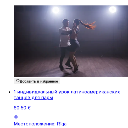
Добавить в избранное
1 индивидуальный урок латиноамериканских
танцев для пары
60
,
50
€
Местоположение: Rīga