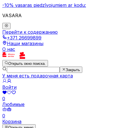
-10% vasaras piedzīvojumiem ar kodu:
VASARA
Перейти к содержанию
+371 26699899
Наши магазины
О нас
Открыть окно поиска.
Закрыть
У меня есть подарочная карта
Войти
0
Любимые
0
Корзина
Открыть меню