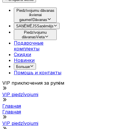
Piedzīvojumu dāvanas
ikvienai
gaumei!
Dāvanas
SAŅĒMĒJS
Saņēmējs
Piedzīvojumu
dāvanas
Vieta
Подарочные
комплекты
Скидки
Новинки
Больше
Помощь и контакты
VIP приключения за рулём
VIP piedzīvojumi
Главная
Главная
VIP piedzīvojumi