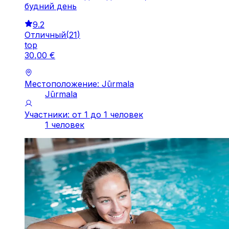
будний день
9.2
Отличный
(
21
)
top
30
,
00
€
Местоположение: Jūrmala
Jūrmala
Участники: от 1 до 1 человек
1 человек