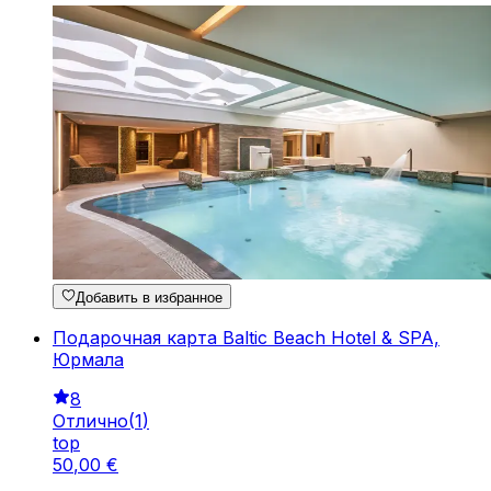
Добавить в избранное
Подарочная карта Baltic Beach Hotel & SPA,
Юрмала
8
Отлично
(
1
)
top
50
,
00
€