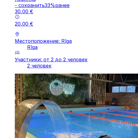
-
cохранить
33
%
ранее
30
,
00
€
20
,
00
€
Местоположение: Rīga
Rīga
Участники: от 2 до 2 человек
2 человек