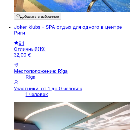
Добавить в избранное
Joker klubs – SPA отдых для одного в центре
Риги
9.1
Отличный
(
19
)
32
,
00
€
Местоположение: Rīga
Rīga
Участники: от 1 до 0 человек
1 человек