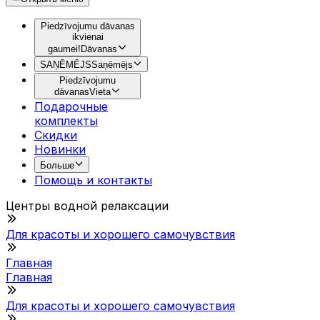
Piedzīvojumu dāvanas
ikvienai
gaumei!
Dāvanas
SAŅĒMĒJS
Saņēmējs
Piedzīvojumu
dāvanas
Vieta
Подарочные
комплекты
Скидки
Новинки
Больше
Помощь и контакты
Центры водной релаксации
Для красоты и хорошего самочувствия
Главная
Главная
Для красоты и хорошего самочувствия