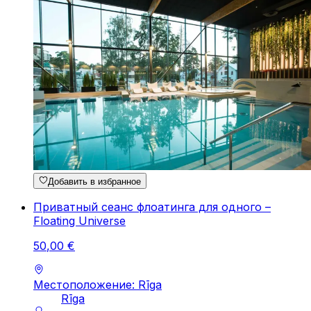
Добавить в избранное
Приватный сеанс флоатинга для одного –
Floating Universe
50
,
00
€
Местоположение: Rīga
Rīga