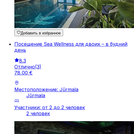
Добавить в избранное
Посещение Sea Wellness для двоих – в будний
день
8.3
Отлично
(
3
)
78
,
00
€
Местоположение: Jūrmala
Jūrmala
Участники: от 2 до 2 человек
2 человек