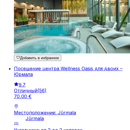
Добавить в избранное
Посещение центра Wellness Oasis для двоих –
Юрмала
9.7
Отличный
(
56
)
70
,
00
€
Местоположение: Jūrmala
Jūrmala