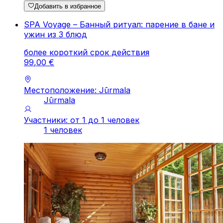
Добавить в избранное
SPA Voyage – Банный ритуал: парение в бане и
ужин из 3 блюд
более короткий срок действия
99
,
00
€
Местоположение: Jūrmala
Jūrmala
Участники: от 1 до 1 человек
1 человек