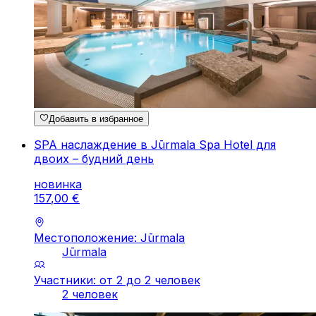
Добавить в избранное
SPA наслаждение в Jūrmala Spa Hotel для
двоих – будний день
новинка
157
,
00
€
Местоположение: Jūrmala
Jūrmala
Участники: от 2 до 2 человек
2 человек