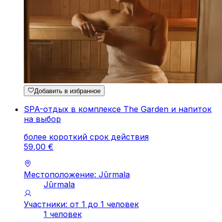
Добавить в избранное
SPA-отдых в комплексе The Garden и напиток
на выбор
более короткий срок действия
59
,
00
€
Местоположение: Jūrmala
Jūrmala
Участники: от 1 до 1 человек
1 человек