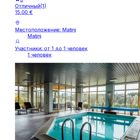
Отличный
(
1
)
15
,
00
€
Местоположение: Matiņi
Matiņi
Участники: от 1 до 1 человек
1 человек