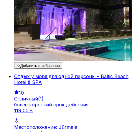
Добавить в избранное
Отдых у моря для одной персоны – Baltic Beach
Hotel & SPA
10
Отличный
(
1
)
более короткий срок действия
119
,
00
€
Местоположение: Jūrmala