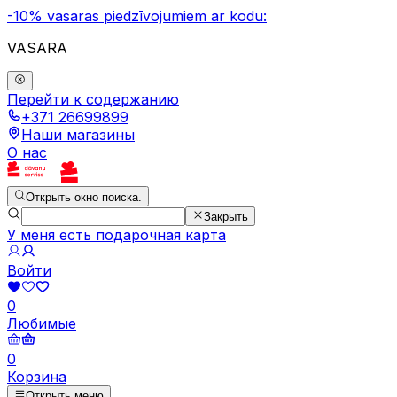
-10% vasaras piedzīvojumiem ar kodu:
VASARA
Перейти к содержанию
+371 26699899
Наши магазины
О нас
Открыть окно поиска.
Закрыть
У меня есть подарочная карта
Войти
0
Любимые
0
Корзина
Открыть меню