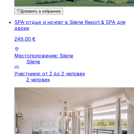
Добавить в избранное
SPA-отдых и ночлег в Silene Resort & SPA для
двоих
249
,
00
€
Местоположение: Silene
Silene
Участники: от 2 до 2 человек
2 человек