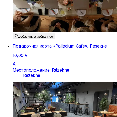
Добавить в избранное
Подарочная карта «Palladium Cafe», Резекне
10
,
00
€
Местоположение: Rēzekne
Rēzekne