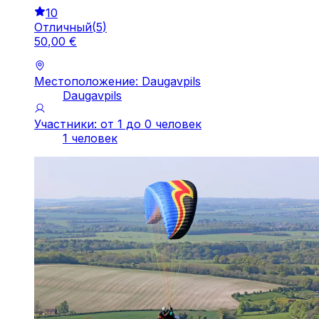
10
Отличный
(
5
)
50
,
00
€
Местоположение: Daugavpils
Daugavpils
Участники: от 1 до 0 человек
1 человек