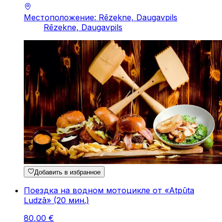
Местоположение: Rēzekne, Daugavpils
Rēzekne, Daugavpils
Добавить в избранное
Поездка на водном мотоцикле от «Atpūta
Ludzā» (20 мин.)
80
,
00
€