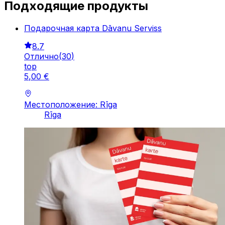
Подходящие продукты
Подарочная карта Dāvanu Serviss
8.7
Отлично
(
30
)
top
5
,
00
€
Местоположение: Rīga
Rīga