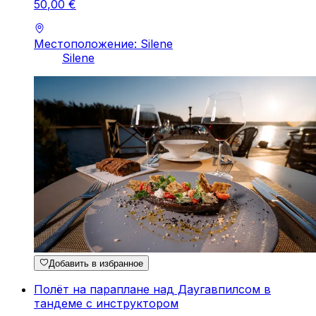
50
,
00
€
Местоположение: Silene
Silene
Добавить в избранное
Полёт на параплане над Даугавпилсом в
тандеме с инструктором