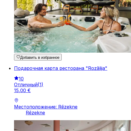
Добавить в избранное
Подарочная карта ресторана "Rozālija"
10
Отличный
(
1
)
15
,
00
€
Местоположение: Rēzekne
Rēzekne