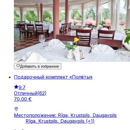
Добавить в избранное
Подарочный комплект «Полёты»
9.7
Отличный
(
62
)
70
,
00
€
Местоположение: Rīga, Krustpils, Daugavpils
Rīga, Krustpils, Daugavpils
(+
1
)