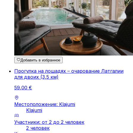
Добавить в избранное
Прогулка на лошадях – очарование Латгалии
для двоих (3,5 км)
59
,
00
€
Местоположение: Klajumi
Klajumi
Участники: от 2 до 2 человек
2 человек