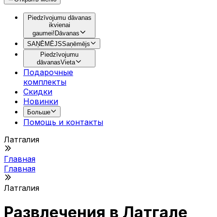
Piedzīvojumu dāvanas
ikvienai
gaumei!
Dāvanas
SAŅĒMĒJS
Saņēmējs
Piedzīvojumu
dāvanas
Vieta
Подарочные
комплекты
Скидки
Новинки
Больше
Помощь и контакты
Латгалия
Главная
Главная
Латгалия
Pазвлечения в Латгале