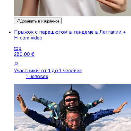
Добавить в избранное
Прыжок с парашютом в тандеме в Латгалии +
H-cam video
top
280
,
00
€
Участники: от 1 до 1 человек
1 человек