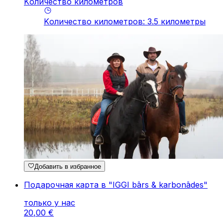
Kоличество километров
Kоличество километров
:
3.5
километры
Добавить в избранное
Подарочная карта в "IGGI bārs & karbonādes"
только у нас
20
,
00
€