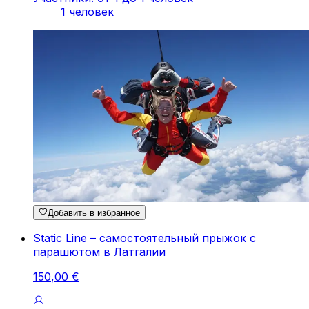
1 человек
Добавить в избранное
Static Line – самостоятельный прыжок с
парашютом в Латгалии
150
,
00
€