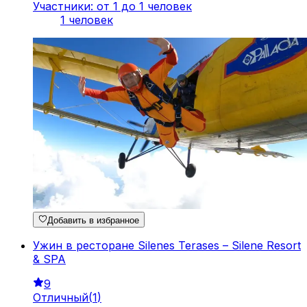
Участники: от 1 до 1 человек
1 человек
Добавить в избранное
Ужин в ресторане Silenes Terases – Silene Resort
& SPA
9
Отличный
(
1
)