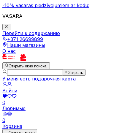
-10% vasaras piedzīvojumiem ar kodu:
VASARA
Перейти к содержанию
+371 26699899
Наши магазины
О нас
Открыть окно поиска.
Закрыть
У меня есть подарочная карта
Войти
0
Любимые
0
Корзина
Открыть меню