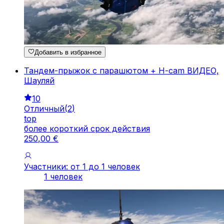
Добавить в избранное
Тандем-прыжок с парашютом + H-cam ВИДЕО,
Шауляй
10
Отличный
(
2
)
top
более короткий срок действия
250
,
00
€
Участники: от 1 до 1 человек
1 человек