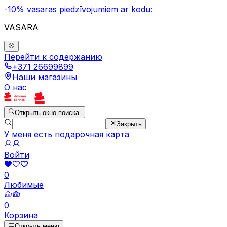
-10% vasaras piedzīvojumiem ar kodu:
VASARA
Перейти к содержанию
+371 26699899
Наши магазины
О нас
Открыть окно поиска.
Закрыть
У меня есть подарочная карта
Войти
0
Любимые
0
Корзина
Открыть меню