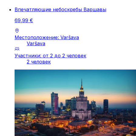
Впечатляющие небоскребы Варшавы
69
,
99
€
Местоположение: Varšava
Varšava
Участники: от 2 до 2 человек
2 человек