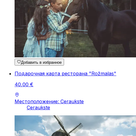
Добавить в избранное
Подарочная карта ресторана "Rožmalas"
40
,
00
€
Местоположение: Ceraukste
Ceraukste