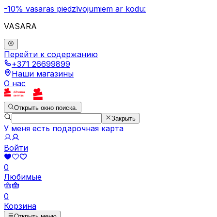
-10% vasaras piedzīvojumiem ar kodu:
VASARA
Перейти к содержанию
+371 26699899
Наши магазины
О нас
Открыть окно поиска.
Закрыть
У меня есть подарочная карта
Войти
0
Любимые
0
Корзина
Открыть меню