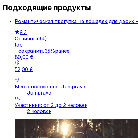
Подходящие продукты
Романтическая прогулка на лошадях для двоих
9.3
Отличный
(
4
)
top
-
cохранить
35
%
ранее
80
,
00
€
52
,
00
€
Местоположение: Jumprava
Jumprava
Участники: от 2 до 2 человек
2 человек