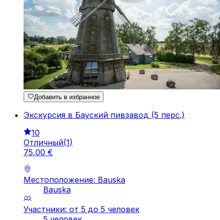
Добавить в избранное
Экскурсия в Бауский пивзавод (5 перс.)
10
Отличный
(
1
)
75
,
00
€
Местоположение: Bauska
Bauska
Участники: от 5 до 5 человек
5 человек