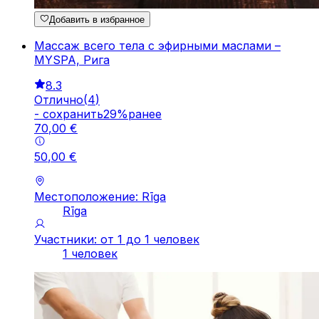
Добавить в избранное
Массаж всего тела с эфирными маслами –
MYSPA, Рига
8.3
Отлично
(
4
)
-
cохранить
29
%
ранее
70
,
00
€
50
,
00
€
Местоположение: Rīga
Rīga
Участники: от 1 до 1 человек
1 человек