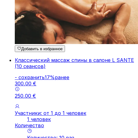
Добавить в избранное
Классический массаж спины в салоне L SANTE
(10 сеансов)
-
cохранить
17
%
ранее
300
,
00
€
250
,
00
€
Участники: от 1 до 1 человек
1 человек
Количество
Количество
:
10
pаз