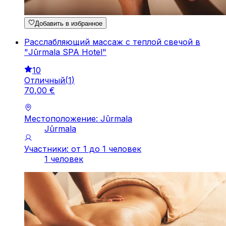
Добавить в избранное
Расслабляющий массаж с теплой свечой в
"Jūrmala SPA Hotel"
10
Отличный
(
1
)
70
,
00
€
Местоположение: Jūrmala
Jūrmala
Участники: от 1 до 1 человек
1 человек