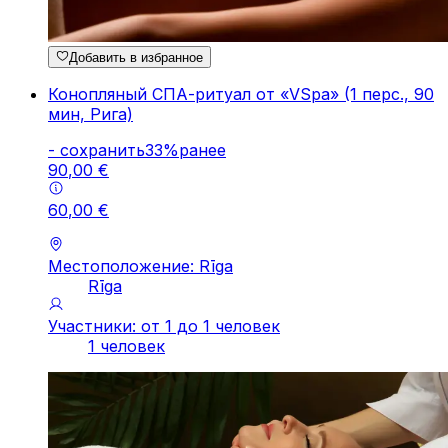
Добавить в избранное
Конопляный СПА-ритуал от «VSpa» (1 перс., 90
мин, Рига)
-
cохранить
33
%
ранее
90
,
00
€
60
,
00
€
Местоположение: Rīga
Rīga
Участники: от 1 до 1 человек
1 человек