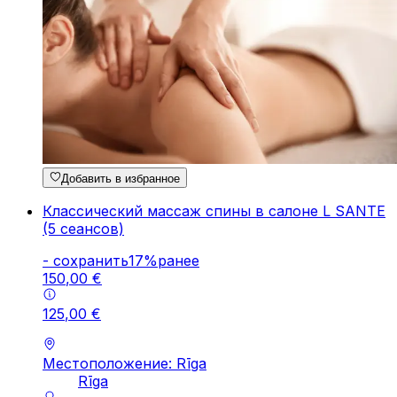
Добавить в избранное
Классический массаж спины в салоне L SANTE
(5 сеансов)
-
cохранить
17
%
ранее
150
,
00
€
125
,
00
€
Местоположение: Rīga
Rīga