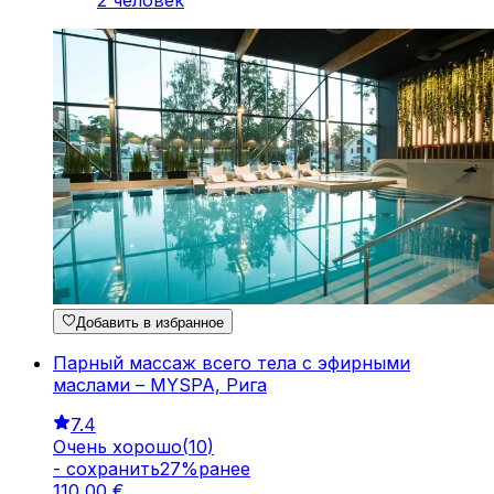
2 человек
Добавить в избранное
Парный массаж всего тела с эфирными
маслами – MYSPA, Рига
7.4
Очень хорошо
(
10
)
-
cохранить
27
%
ранее
110
,
00
€