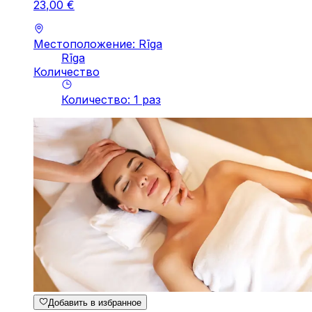
23
,
00
€
Местоположение: Rīga
Rīga
Количество
Количество
:
1
pаз
Добавить в избранное