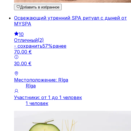
Добавить в избранное
Освежающий утренний SPA ритуал с дыней от
MYSPA
10
Отличный
(
2
)
-
cохранить
57
%
ранее
70
,
00
€
30
,
00
€
Местоположение: Rīga
Rīga
Участники: от 1 до 1 человек
1 человек