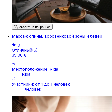
Добавить в избранное
Массаж спины, воротниковой зоны и бедер
10
Отличный
(
6
)
35
,
00
€
Местоположение: Rīga
Rīga
Участники: от 1 до 1 человек
1 человек