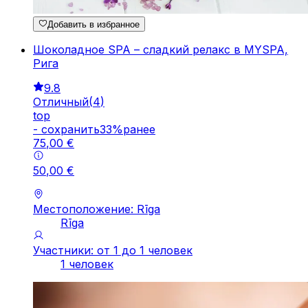
Добавить в избранное
Шоколадное SPA – сладкий релакс в MYSPA,
Рига
9.8
Отличный
(
4
)
top
-
cохранить
33
%
ранее
75
,
00
€
50
,
00
€
Местоположение: Rīga
Rīga
Участники: от 1 до 1 человек
1 человек