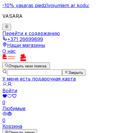
-10% vasaras piedzīvojumiem ar kodu:
VASARA
Перейти к содержанию
+371 26699899
Наши магазины
О нас
Открыть окно поиска.
Закрыть
У меня есть подарочная карта
Войти
0
Любимые
0
Корзина
Открыть меню