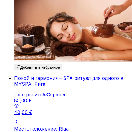
Добавить в избранное
Покой и гармония – SPA ритуал для одного в
MYSPA, Рига
-
cохранить
53
%
ранее
85
,
00
€
40
,
00
€
Местоположение: Rīga