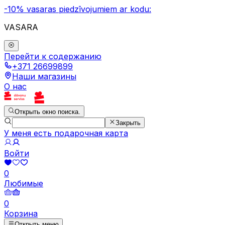
-10% vasaras piedzīvojumiem ar kodu:
VASARA
Перейти к содержанию
+371 26699899
Наши магазины
О нас
Открыть окно поиска.
Закрыть
У меня есть подарочная карта
Войти
0
Любимые
0
Корзина
Открыть меню