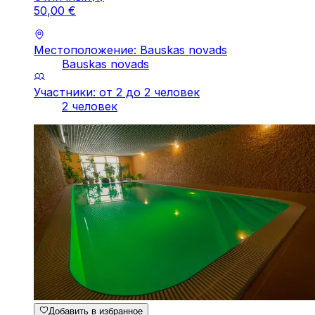
50
,
00
€
Местоположение: Bauskas novads
Bauskas novads
Участники: от 2 до 2 человек
2 человек
Добавить в избранное