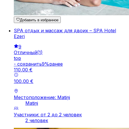
Добавить в избранное
SPA отдых и массаж для двоих – SPA Hotel
Ezeri
9
Отличный
(
1
)
top
-
cохранить
9
%
ранее
110
,
00
€
100
,
00
€
Местоположение: Matiņi
Matiņi
Участники: от 2 до 2 человек
2 человек