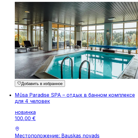
Добавить в избранное
Mūsa Paradise SPA – отдых в банном комплексе
для 4 человек
новинка
100
,
00
€
Местоположение: Bauskas novads