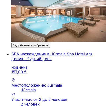
Добавить в избранное
SPA наслаждение в Jūrmala Spa Hotel для
двоих – будний день
новинка
157
,
00
€
Местоположение: Jūrmala
Jūrmala
Участники: от 2 до 2 человек
2 человек