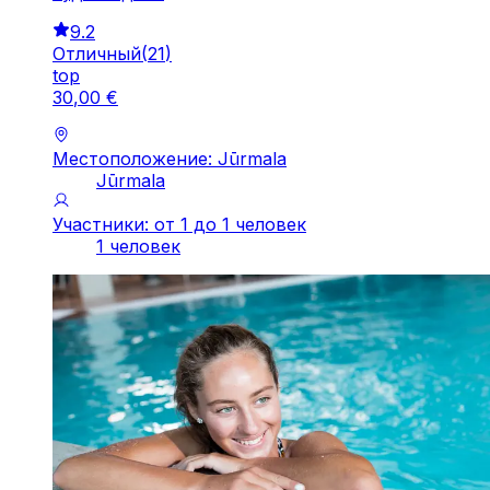
9.2
Отличный
(
21
)
top
30
,
00
€
Местоположение: Jūrmala
Jūrmala
Участники: от 1 до 1 человек
1 человек