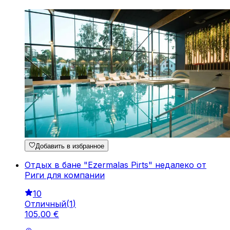
Добавить в избранное
Отдых в бане "Ezermalas Pirts" недалеко от
Риги для компании
10
Отличный
(
1
)
105
,
00
€