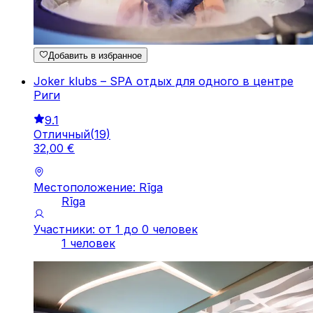
Добавить в избранное
Joker klubs – SPA отдых для одного в центре
Риги
9.1
Отличный
(
19
)
32
,
00
€
Местоположение: Rīga
Rīga
Участники: от 1 до 0 человек
1 человек