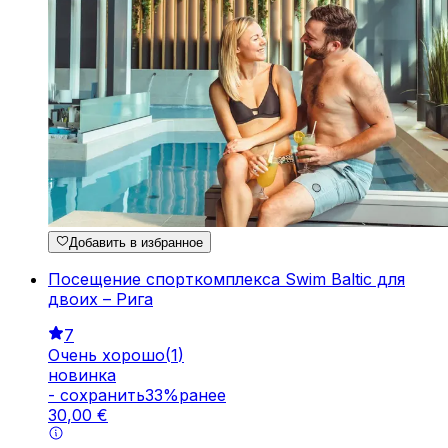
Добавить в избранное
Посещение спорткомплекса Swim Baltic для
двоих – Рига
7
Очень хорошо
(
1
)
новинка
-
cохранить
33
%
ранее
30
,
00
€