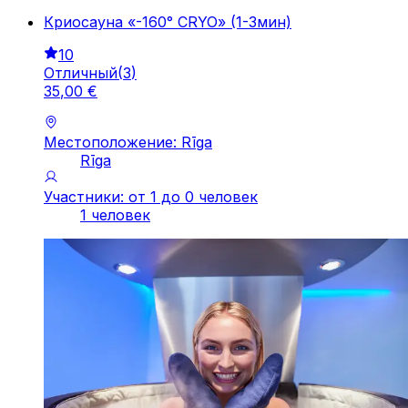
Криосауна «-160° CRYO» (1-3мин)
10
Отличный
(
3
)
35
,
00
€
Местоположение: Rīga
Rīga
Участники: от 1 до 0 человек
1 человек