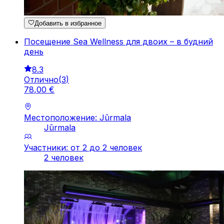
Добавить в избранное
Посещение Sea Wellness для двоих – в будний
день
8.3
Отлично
(
3
)
78
,
00
€
Местоположение: Jūrmala
Jūrmala
Участники: от 2 до 2 человек
2 человек