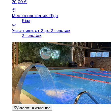
20
,
00
€
Местоположение: Rīga
Rīga
Участники: от 2 до 2 человек
2 человек
Добавить в избранное