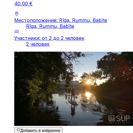
40
,
00
€
Местоположение: Rīga, Rummu, Babīte
Rīga, Rummu, Babīte
Участники: от 2 до 2 человек
2 человек
Добавить в избранное