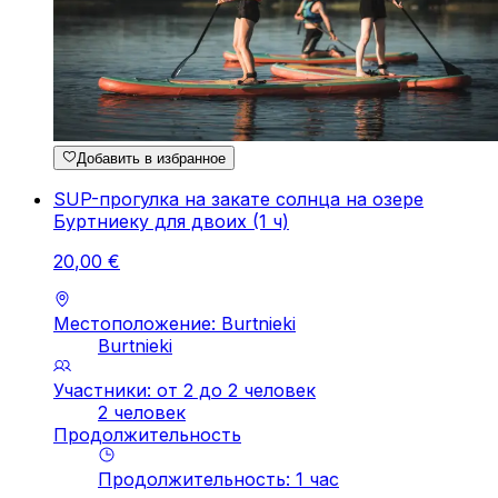
Добавить в избранное
SUP-прогулка на закате солнца на озере
Буртниеку для двоих (1 ч)
20
,
00
€
Местоположение: Burtnieki
Burtnieki
Участники: от 2 до 2 человек
2 человек
Продолжительность
Продолжительность
:
1
час