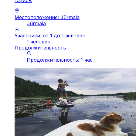
10
,
00
€
Местоположение: Jūrmala
Jūrmala
Участники: от 1 до 1 человек
1 человек
Продолжительность
Продолжительность
:
1
час