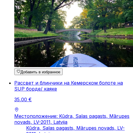
Добавить в избранное
Рассвет и блинчики на Кемерском болоте на
SUP борде/ каяке
35
,
00
€
Местоположение: Kūdra, Salas pagasts, Mārupes
novads, LV-2011, Latvija
Kūdra, Salas pagasts, Mārupes novads, LV-