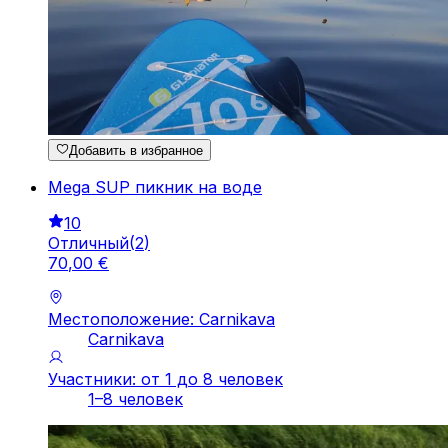
Добавить в избранное
Mega SUP пикник на воде
10
Отличный
(
2
)
70
,
00
€
Местоположение: Carnikava
Carnikava
Участники: от 1 до 8 человек
1–8 человек