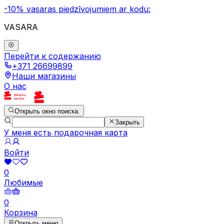
-10% vasaras piedzīvojumiem ar kodu:
VASARA
Перейти к содержанию
+371 26699899
Наши магазины
О нас
Открыть окно поиска.
Закрыть
У меня есть подарочная карта
Войти
0
Любимые
0
Корзина
Открыть меню