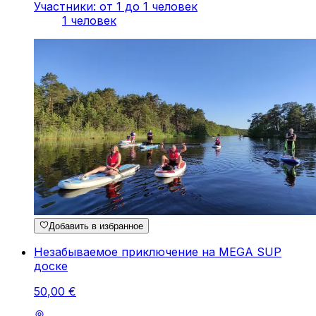
Участники: от 1 до 1 человек
1 человек
Добавить в избранное
Незабываемое приключение на MEGA SUP
доске
50
,
00
€