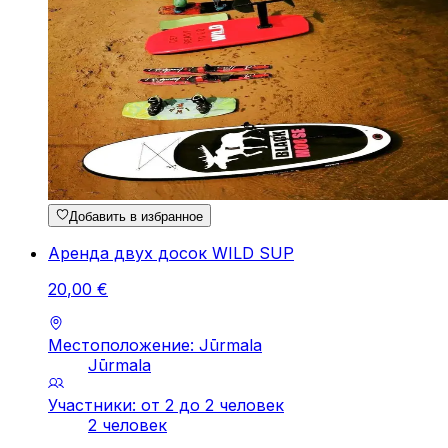
Добавить в избранное
Аренда двух досок WILD SUP
20
,
00
€
Местоположение: Jūrmala
Jūrmala
Участники: от 2 до 2 человек
2 человек