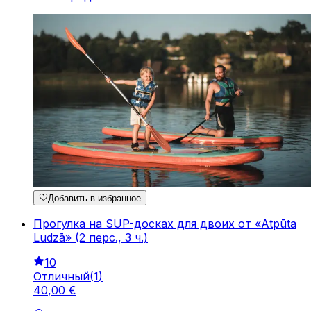
Добавить в избранное
Прогулка на SUP-досках для двоих от «Atpūta
Ludzā» (2 перс., 3 ч.)
10
Отличный
(
1
)
40
,
00
€