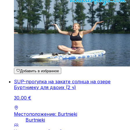
Добавить в избранное
SUP-прогулка на закате солнца на озере
Буртниеку для двоих (2 ч)
30
,
00
€
Местоположение: Burtnieki
Burtnieki