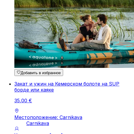
Добавить в избранное
Закат и ужин на Кемерском болоте на SUP
борде или каяке
35
,
00
€
Местоположение: Carnikava
Carnikava