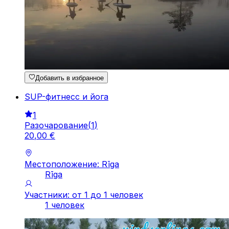
Добавить в избранное
SUP-фитнесс и йога
1
Разочарование
(
1
)
20
,
00
€
Местоположение: Rīga
Rīga
Участники: от 1 до 1 человек
1 человек