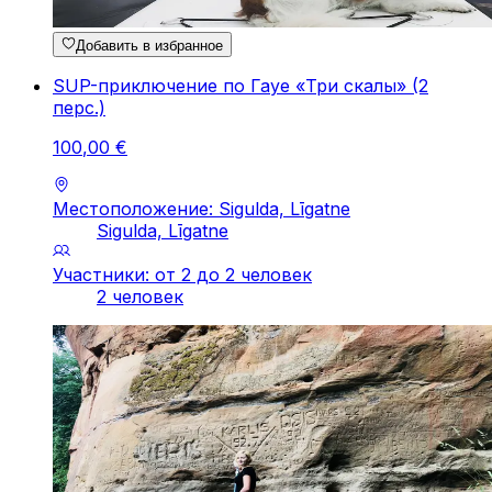
Добавить в избранное
SUP-приключение по Гауе «Три скалы» (2
перс.)
100
,
00
€
Местоположение: Sigulda, Līgatne
Sigulda, Līgatne
Участники: от 2 до 2 человек
2 человек