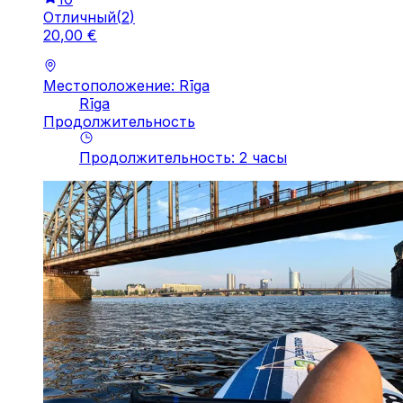
Отличный
(
2
)
20
,
00
€
Местоположение: Rīga
Rīga
Продолжительность
Продолжительность
:
2
часы