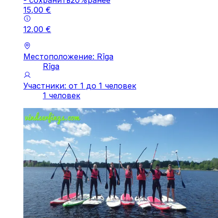
-
cохранить
20
%
ранее
15
,
00
€
12
,
00
€
Местоположение: Rīga
Rīga
Участники: от 1 до 1 человек
1 человек