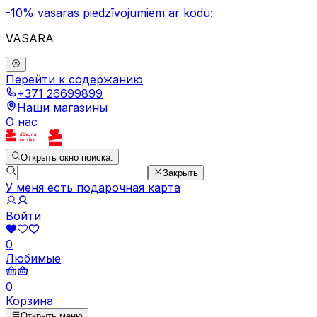
-10% vasaras piedzīvojumiem ar kodu:
VASARA
Перейти к содержанию
+371 26699899
Наши магазины
О нас
Открыть окно поиска.
Закрыть
У меня есть подарочная карта
Войти
0
Любимые
0
Корзина
Открыть меню