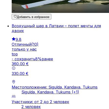
Добавить в избранное
Воздушный шар в Латвии – полет мечты для
двоих
9.8
Отличный
(
10
)
только у нас
top
-
cохранить
8
%
ранее
360
,
00
€
330
,
00
€
Местоположение: Sigulda, Kandava, Tukums
Sigulda, Kandava, Tukums
(+
1
)
Участники: от 2 до 2 человек
2 человек