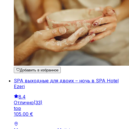
Добавить в избранное
SPA выходные для двоих – ночь в SPA Hotel
Ezeri
8.4
Отлично
(
33
)
top
105
,
00
€