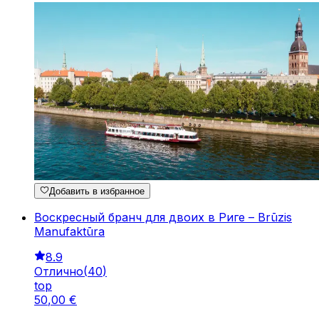
Добавить в избранное
Воскресный бранч для двоих в Риге – Brūzis
Manufaktūra
8.9
Отлично
(
40
)
top
50
,
00
€