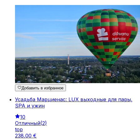
Добавить в избранное
Усадьба Марциенас: LUX выходные для пары,
SPA и ужин
10
Отличный
(
2
)
top
238
,
00
€