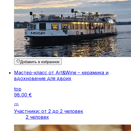
Добавить в избранное
Мастер-класс от Art&Wine – керамика и
вдохновение для двоих
top
98
,
00
€
Участники: от 2 до 2 человек
2 человек