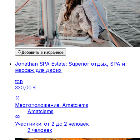
Добавить в избранное
Jonathan SPA Estate: Superior отдых, SPA и
массаж для двоих
top
330
,
00
€
Местоположение: Amatciems
Amatciems
Участники: от 2 до 2 человек
2 человек