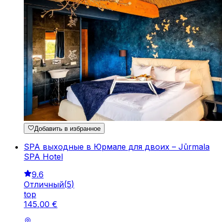
Добавить в избранное
SPA выходные в Юрмале для двоих – Jūrmala
SPA Hotel
9.6
Отличный
(
5
)
top
145
,
00
€