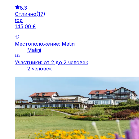
8.3
Отлично
(
17
)
top
145
,
00
€
Местоположение: Matiņi
Matiņi
Участники: от 2 до 2 человек
2 человек