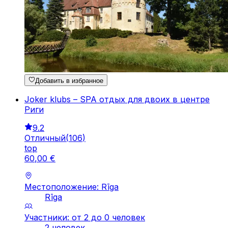
Добавить в избранное
Joker klubs – SPA отдых для двоих в центре
Риги
9.2
Отличный
(
106
)
top
60
,
00
€
Местоположение: Rīga
Rīga
Участники: от 2 до 0 человек
2 человек