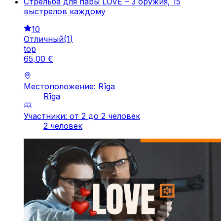
Стрельба для пары LOVE – 3 оружия, 15
выстрелов каждому
10
Отличный
(
1
)
top
65
,
00
€
Местоположение: Rīga
Rīga
Участники: от 2 до 2 человек
2 человек