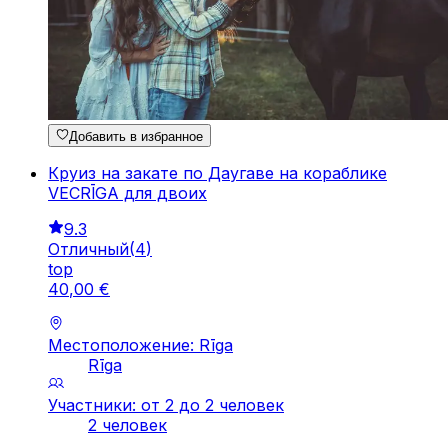
Добавить в избранное
Круиз на закате по Даугаве на кораблике
VECRĪGA для двоих
9.3
Отличный
(
4
)
top
40
,
00
€
Местоположение: Rīga
Rīga
Участники: от 2 до 2 человек
2 человек