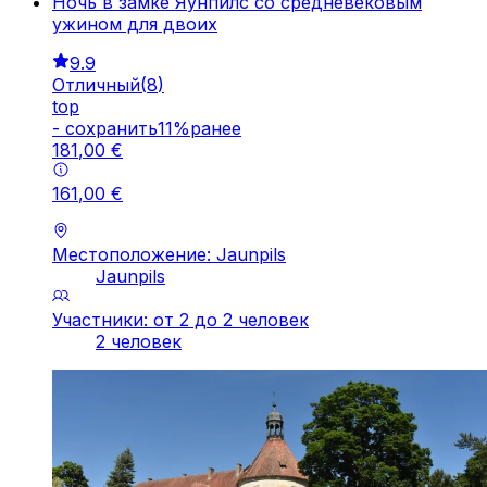
Ночь в замке Яунпилс со средневековым
ужином для двоих
9.9
Отличный
(
8
)
top
-
cохранить
11
%
ранее
181
,
00
€
161
,
00
€
Местоположение: Jaunpils
Jaunpils
Участники: от 2 до 2 человек
2 человек