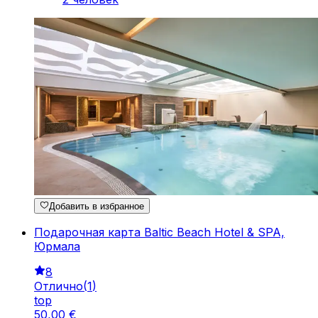
Добавить в избранное
Подарочная карта Baltic Beach Hotel & SPA,
Юрмала
8
Отлично
(
1
)
top
50
,
00
€