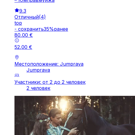
– Юмправмуйжа
9.3
Отличный
(
4
)
top
-
cохранить
35
%
ранее
80
,
00
€
52
,
00
€
Местоположение: Jumprava
Jumprava
Участники: от 2 до 2 человек
2 человек