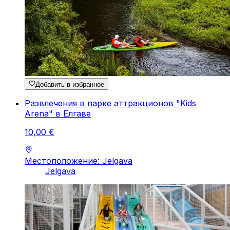
Добавить в избранное
Развлечения в парке аттракционов "Kids
Arena" в Елгаве
10
,
00
€
Местоположение: Jelgava
Jelgava