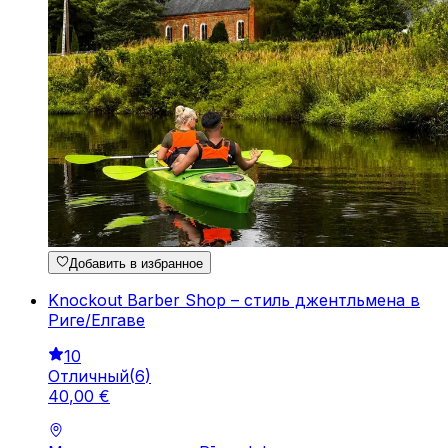
Добавить в избранное
Knockout Barber Shop – стиль джентльмена в
Риге/Елгаве
10
Отличный
(
6
)
40
,
00
€