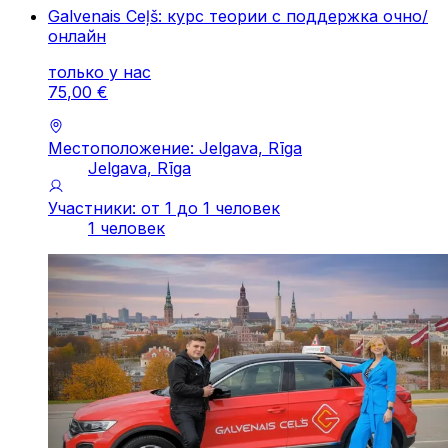
Galvenais Ceļš: курс теории с поддержка очно/
онлайн
только у нас
75
,
00
€
Местоположение: Jelgava, Rīga
Jelgava, Rīga
Участники: от 1 до 1 человек
1 человек