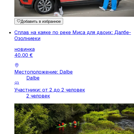
Добавить в избранное
Сплав на каяке по реке Миса для двоих: Далбе-
Озолниеки
новинка
40
,
00
€
Местоположение: Dalbe
Dalbe
Участники: от 2 до 2 человек
2 человек