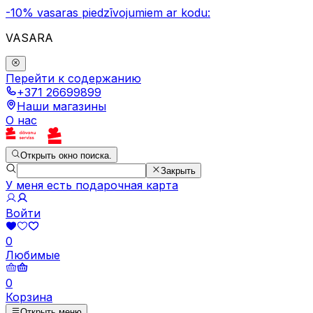
-10% vasaras piedzīvojumiem ar kodu:
VASARA
Перейти к содержанию
+371 26699899
Наши магазины
О нас
Открыть окно поиска.
Закрыть
У меня есть подарочная карта
Войти
0
Любимые
0
Корзина
Открыть меню