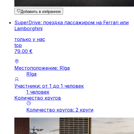
Добавить в избранное
SuperDrive: поездка пассажиром на Ferrari или
Lamborghini
только у нас
top
79
,
00
€
Местоположение: Rīga
Rīga
Участники: от 1 до 1 человек
1 человек
Kоличество кругов
Kоличество кругов
:
2
круги