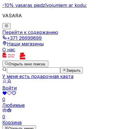
-10% vasaras piedzīvojumiem ar kodu:
VASARA
Перейти к содержанию
+371 26699899
Наши магазины
О нас
Открыть окно поиска.
Закрыть
У меня есть подарочная карта
Войти
0
Любимые
0
Корзина
Открыть меню