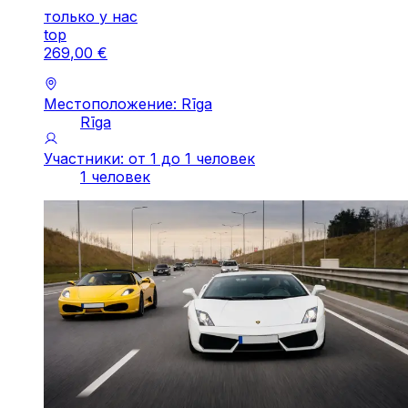
только у нас
top
269
,
00
€
Местоположение: Rīga
Rīga
Участники: от 1 до 1 человек
1 человек