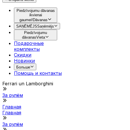
Piedzīvojumu dāvanas
ikvienai
gaumei!
Dāvanas
SAŅĒMĒJS
Saņēmējs
Piedzīvojumu
dāvanas
Vieta
Подарочные
комплекты
Скидки
Новинки
Больше
Помощь и контакты
Ferrari un Lamborghini
За рулём
Главная
Главная
За рулём