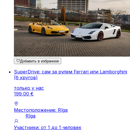
Добавить в избранное
SuperDrive: сам за рулем Ferrari или Lamborghini
(6 кругов)
только у нас
199
,
00
€
Местоположение: Rīga
Rīga
Участники: от 1 до 1 человек