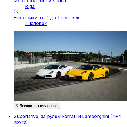
Местоположение: Rīga
Rīga
Участники: от 1 до 1 человек
1 человек
Добавить в избранное
SuperDrive: за рулём Ferrari и Lamborghini (4+4
круга)