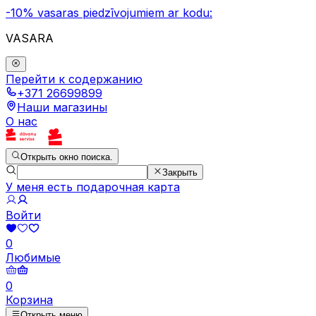
-10% vasaras piedzīvojumiem ar kodu:
VASARA
Перейти к содержанию
+371 26699899
Наши магазины
О нас
Открыть окно поиска.
Закрыть
У меня есть подарочная карта
Войти
0
Любимые
0
Корзина
Открыть меню