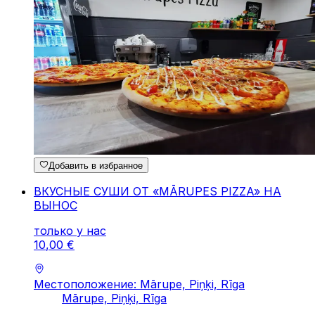
Добавить в избранное
ВКУСНЫЕ СУШИ ОТ «MĀRUPES PIZZA» НА
ВЫНОС
только у нас
10
,
00
€
Местоположение: Mārupe, Piņķi, Rīga
Mārupe, Piņķi, Rīga