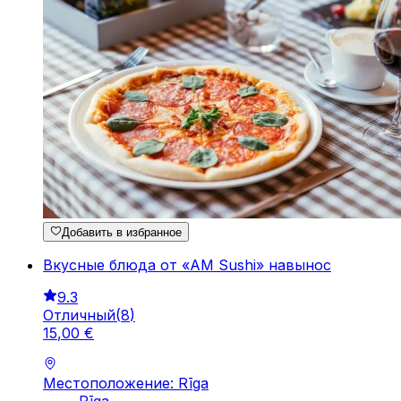
Добавить в избранное
Вкусные блюда от «AM Sushi» навынос
9.3
Отличный
(
8
)
15
,
00
€
Местоположение: Rīga