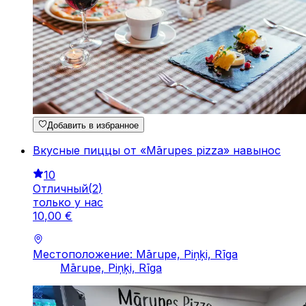
Добавить в избранное
Вкусные пиццы от «Mārupes pizza» навынос
10
Отличный
(
2
)
только у нас
10
,
00
€
Местоположение: Mārupe, Piņķi, Rīga
Mārupe, Piņķi, Rīga