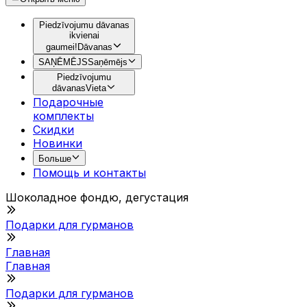
Piedzīvojumu dāvanas
ikvienai
gaumei!
Dāvanas
SAŅĒMĒJS
Saņēmējs
Piedzīvojumu
dāvanas
Vieta
Подарочные
комплекты
Скидки
Новинки
Больше
Помощь и контакты
Шоколадное фондю, дегустация
Подарки для гурманов
Главная
Главная
Подарки для гурманов