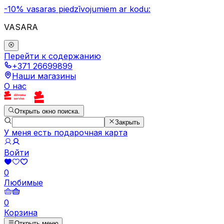
-10% vasaras piedzīvojumiem ar kodu:
VASARA
Перейти к содержанию
+371 26699899
Наши магазины
О нас
Открыть окно поиска.
Закрыть
У меня есть подарочная карта
Войти
0
Любимые
0
Корзина
Открыть меню