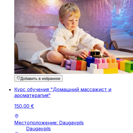
Добавить в избранное
Курс обучения "Домашний массажист и
ароматерапия"
150
,
00
€
Местоположение: Daugavpils
Daugavpils