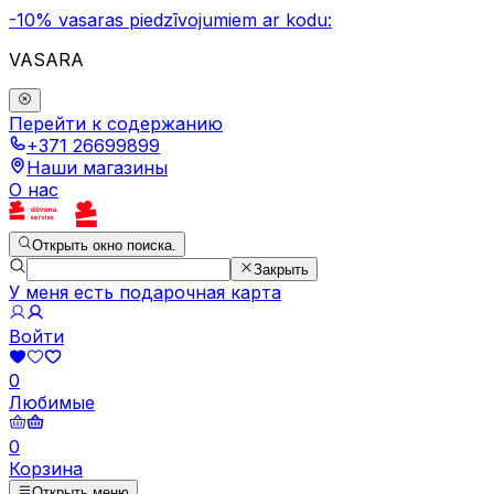
-10% vasaras piedzīvojumiem ar kodu:
VASARA
Перейти к содержанию
+371 26699899
Наши магазины
О нас
Открыть окно поиска.
Закрыть
У меня есть подарочная карта
Войти
0
Любимые
0
Корзина
Открыть меню