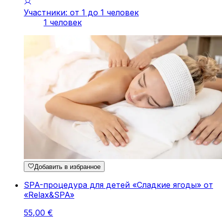
Участники: от 1 до 1 человек
1 человек
Добавить в избранное
SPA-процедура для детей «Сладкие ягоды» от
«Relax&SPA»
55
,
00
€