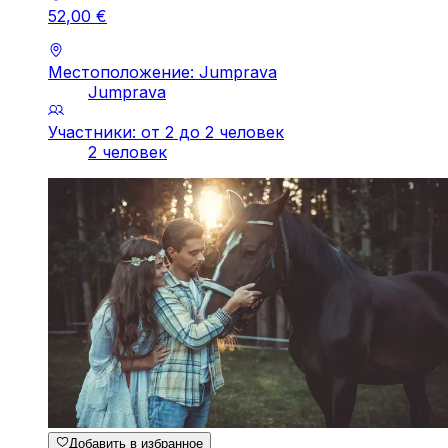
52
,
00
€
Местоположение: Jumprava
Jumprava
Участники: от 2 до 2 человек
2 человек
Добавить в избранное