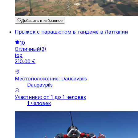
Добавить в избранное
Прыжок с парашютом в тандеме в Латгалии
10
Отличный
(
3
)
top
210
,
00
€
Местоположение: Daugavpils
Daugavpils
Участники: от 1 до 1 человек
1 человек