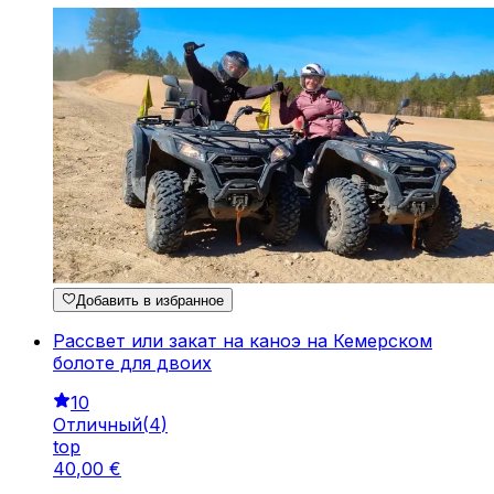
Добавить в избранное
Рассвет или закат на каноэ на Кемерском
болоте для двоих
10
Отличный
(
4
)
top
40
,
00
€