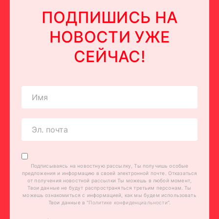
ПОДПИШИСЬ НА
НОВОСТИ УЖЕ
СЕЙЧАС!
Подписываясь на новостную рассылку, Ты получишь особые
предложения и информацию в своей электронной почте. Отказаться
от получения новостной рассылки Ты можешь в любой момент,
Твои данные не будут распространяться третьим персонам. Ты
можешь ознакомиться с информацией, как мы будем использовать
Твои данные в "
Политике конфиденциальности
".