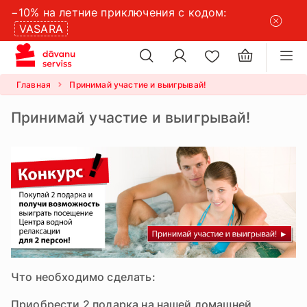
−10% на летние приключения с кодом:
×
VASARA
×
настройки файлов cookie
Главная
Принимай участие и выигрывай!
Принимай участие и выигрывай!
Что необходимо сделать:
Приобрести
2 подарка
на нашей домашней