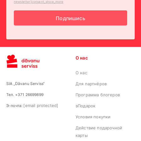
newsletter|consent_show_more
Подпишись
О нас
О нас
SIA „Dāvanu Serviss“
Для партнёров
Тел. +371 26699899
Программа блогеров
[email protected]
Э-почта:
эПодарок
Условия покупки
Действие подарочной
карты