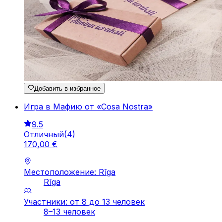
Добавить в избранное
Игра в Мафию от «Cosa Nostra»
9.5
Отличный
(
4
)
170
,
00
€
Местоположение: Rīga
Rīga
Участники: от 8 до 13 человек
8–13 человек