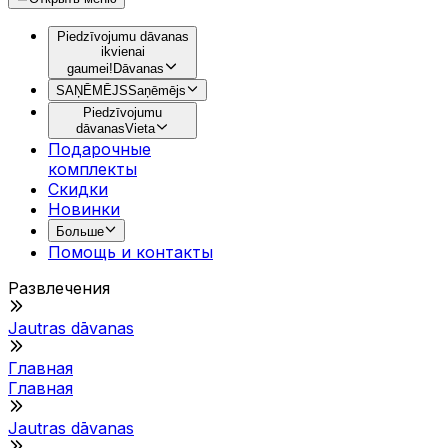
Piedzīvojumu dāvanas
ikvienai
gaumei!
Dāvanas
SAŅĒMĒJS
Saņēmējs
Piedzīvojumu
dāvanas
Vieta
Подарочные
комплекты
Скидки
Новинки
Больше
Помощь и контакты
Развлечения
Jautras dāvanas
Главная
Главная
Jautras dāvanas