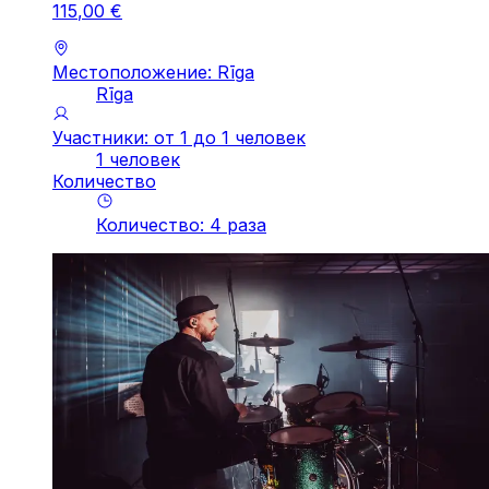
115
,
00
€
Местоположение: Rīga
Rīga
Участники: от 1 до 1 человек
1 человек
Количество
Количество
:
4
pаза