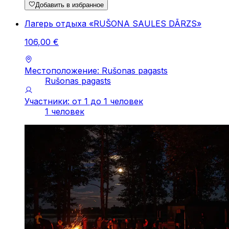
Добавить в избранное
Лагерь отдыха «RUŠONA SAULES DĀRZS»
106
,
00
€
Местоположение: Rušonas pagasts
Rušonas pagasts
Участники: от 1 до 1 человек
1 человек