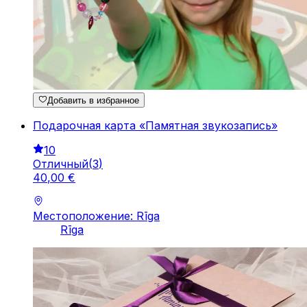
Добавить в избранное
Подарочная карта «Памятная звукозапись»
10
Отличный
(
3
)
40
,
00
€
Местоположение: Rīga
Rīga