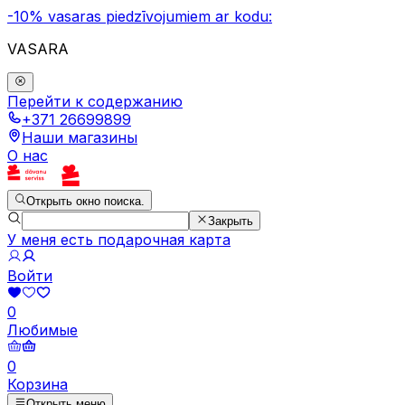
-10% vasaras piedzīvojumiem ar kodu:
VASARA
Перейти к содержанию
+371 26699899
Наши магазины
О нас
Открыть окно поиска.
Закрыть
У меня есть подарочная карта
Войти
0
Любимые
0
Корзина
Открыть меню