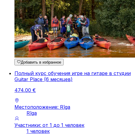
Добавить в избранное
Полный курс обучения игре на гитаре в студии
Guitar Place (6 месяцев)
474
,
00
€
Местоположение: Rīga
Rīga
Участники: от 1 до 1 человек
1 человек