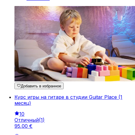
Добавить в избранное
Курс игры на гитаре в студии Guitar Place (1
месяц)
10
Отличный
(
1
)
95
,
00
€