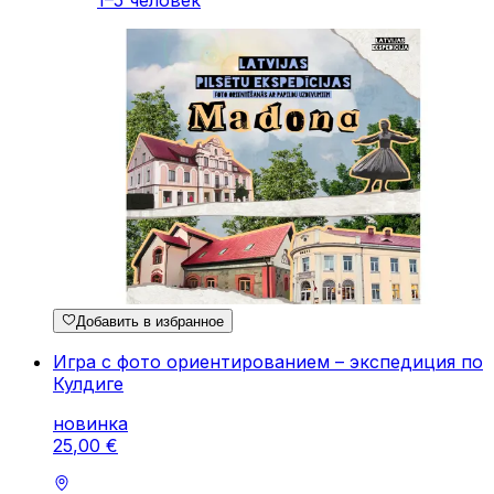
1–5 человек
Добавить в избранное
Игра с фото ориентированием – экспедиция по
Кулдиге
новинка
25
,
00
€