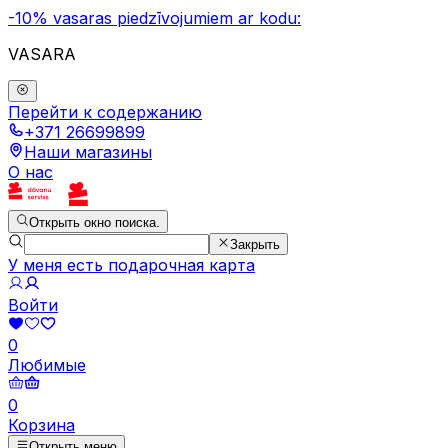
-10% vasaras piedzīvojumiem ar kodu:
VASARA
Перейти к содержанию
+371 26699899
Наши магазины
О нас
Открыть окно поиска.
Закрыть
У меня есть подарочная карта
Войти
0
Любимые
0
Корзина
Открыть меню