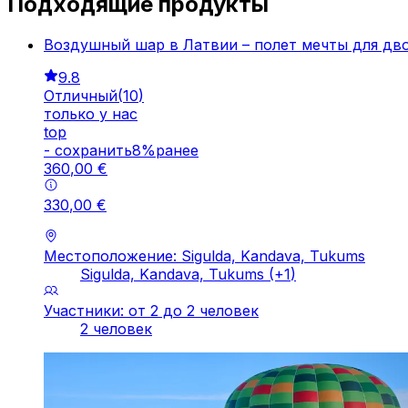
Подходящие продукты
Воздушный шар в Латвии – полет мечты для дв
9.8
Отличный
(
10
)
только у нас
top
-
cохранить
8
%
ранее
360
,
00
€
330
,
00
€
Местоположение: Sigulda, Kandava, Tukums
Sigulda, Kandava, Tukums
(+
1
)
Участники: от 2 до 2 человек
2 человек