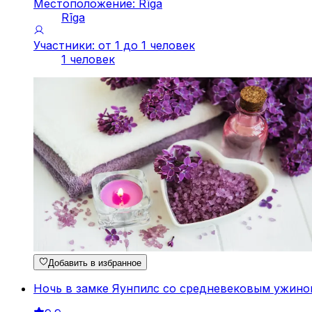
Местоположение: Rīga
Rīga
Участники: от 1 до 1 человек
1 человек
Добавить в избранное
Ночь в замке Яунпилс со средневековым ужино