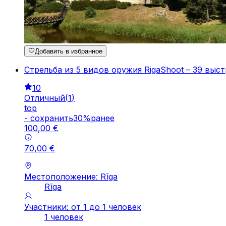
Добавить в избранное
Стрельба из 5 видов оружия RigaShoot – 39 выс
10
Отличный
(
1
)
top
-
cохранить
30
%
ранее
100
,
00
€
70
,
00
€
Местоположение: Rīga
Rīga
Участники: от 1 до 1 человек
1 человек