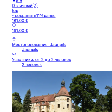
9.9
Отличный
(
7
)
top
-
cохранить
11
%
ранее
181
,
00
€
161
,
00
€
Местоположение: Jaunpils
Jaunpils
Участники: от 2 до 2 человек
2 человек