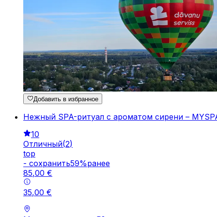
Добавить в избранное
Нежный SPA-ритуал с ароматом сирени – MYSPA
10
Отличный
(
2
)
top
-
cохранить
59
%
ранее
85
,
00
€
35
,
00
€