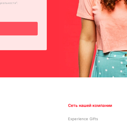
циальности
".
Сеть нашей компании
Experience Gifts