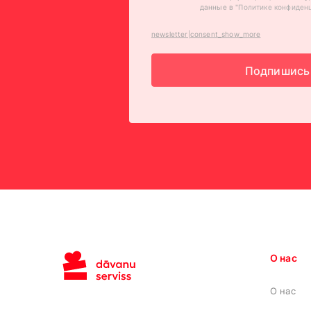
данные в "
Политике конфиден
newsletter|consent_show_more
Подпишись
О нас
О нас