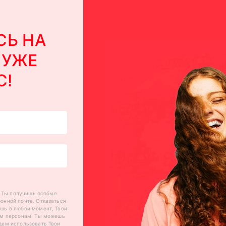
Ь НА
 УЖЕ
С!
 Ты получишь особые
онной почте. Отказаться
шь в любой момент, Твои
им персонам. Ты можешь
дем использовать Твои