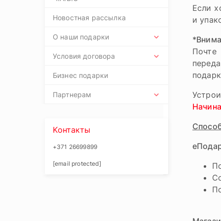
Если х
Новостная рассылка
и упак
О наши подарки
*Внима
Почте 
Условия договора
переда
подарк
Бизнес подарки
Устрои
Партнерам
Начина
Способ
Kонтакты
еПода
+371 26699899
[email protected]
По
С
По