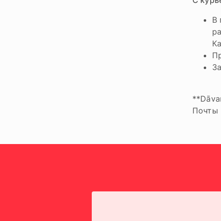
С курь
В 
ра
Ка
Пр
За
**Dāva
Почты 