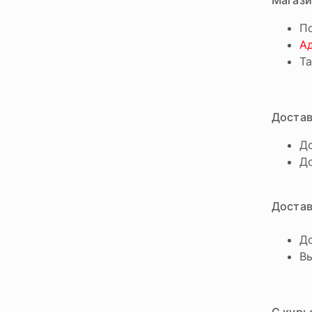
Магази
По
А
Та
Достав
До
Д
Достав
До
В