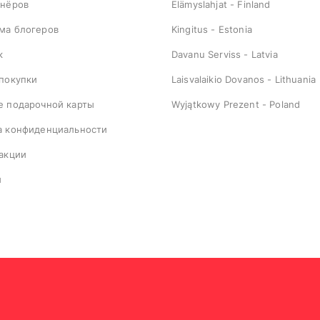
тнёров
Elämyslahjat - Finland
ма блогеров
Kingitus - Estonia
к
Davanu Serviss - Latvia
 покупки
Laisvalaikio Dovanos - Lithuania
е подарочной карты
Wyjątkowy Prezent - Poland
а конфиденциальности
 акции
ы