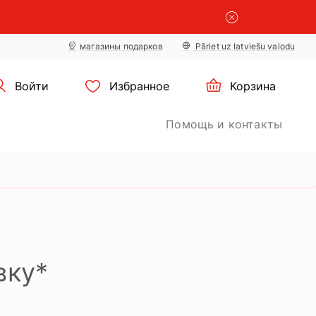
×
настройки
×
файлов cookie
магазины подарков
Pāriet uz latviešu valodu
Войти
Избранное
Корзина
Помощь и контакты
вку*