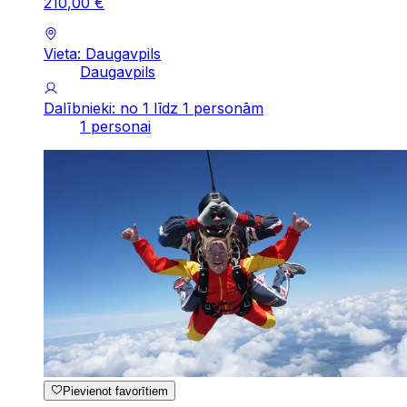
210
,
00
€
Vieta: Daugavpils
Daugavpils
Dalībnieki: no 1 līdz 1 personām
1 personai
Pievienot favorītiem