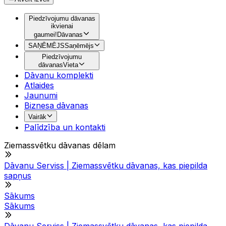
Piedzīvojumu dāvanas
ikvienai
gaumei!
Dāvanas
SAŅĒMĒJS
Saņēmējs
Piedzīvojumu
dāvanas
Vieta
Dāvanu komplekti
Atlaides
Jaunumi
Biznesa dāvanas
Vairāk
Palīdzība un kontakti
Ziemassvētku dāvanas dēlam
Dāvanu Serviss | Ziemassvētku dāvanas, kas piepilda
sapņus
Sākums
Sākums
Dāvanu Serviss | Ziemassvētku dāvanas, kas piepilda