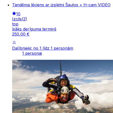
Tandēma lēciens ar izpletni Šauļos + H-cam VIDEO
10
Izcils
(
2
)
top
īsāks derīguma termiņš
250
,
00
€
Dalībnieki: no 1 līdz 1 personām
1 personai