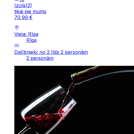
Izcils
(
2
)
tikai pie mums
70
,
99
€
Vieta: Rīga
Rīga
Dalībnieki: no 2 līdz 2 personām
2 personām