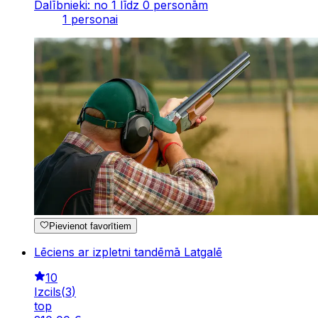
Dalībnieki: no 1 līdz 0 personām
1 personai
Pievienot favorītiem
Lēciens ar izpletni tandēmā Latgalē
10
Izcils
(
3
)
top