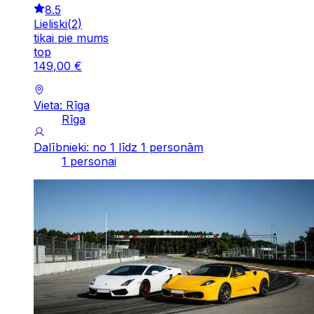
8.5
Lieliski
(
2
)
tikai pie mums
top
149
,
00
€
Vieta: Rīga
Rīga
Dalībnieki: no 1 līdz 1 personām
1 personai