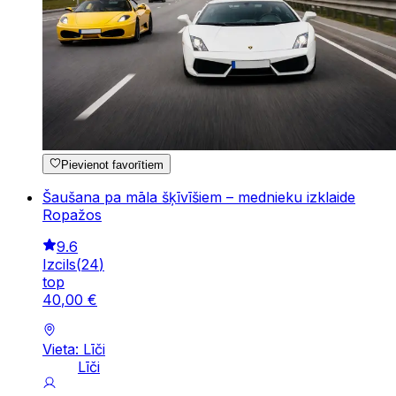
Pievienot favorītiem
Šaušana pa māla šķīvīšiem – mednieku izklaide
Ropažos
9.6
Izcils
(
24
)
top
40
,
00
€
Vieta: Līči
Līči