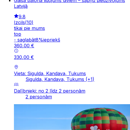
Gaisa balona lidojums diviem – sapņu piedzīvojums
Latvijā
9.8
Izcils
(
10
)
tikai pie mums
top
-
saglabāt
8
%
iepriekš
360
,
00
€
330
,
00
€
Vieta: Sigulda, Kandava, Tukums
Sigulda, Kandava, Tukums
(+
1
)
Dalībnieki: no 2 līdz 2 personām
2 personām