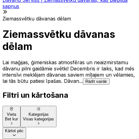
sapņus
Ziemassvētku dāvanas dēlam
Ziemassvētku dāvanas
dēlam
Lai maģijas, ģimeniskas atmosfēras un neaizmirstamu
dāvanu pilni gaidāmie svētki! Decembris ir laiks, kad mēs
intensīvi meklējam dāvanas saviem mīļajiem un vēlamies,
lai tās būtu patiesi īpašas. Dāvan...
Rādīt vairāk
Filtri un kārtošana
Vieta
Kategorijas
Bet kur
Visas kategorijas
Kārtot pēc