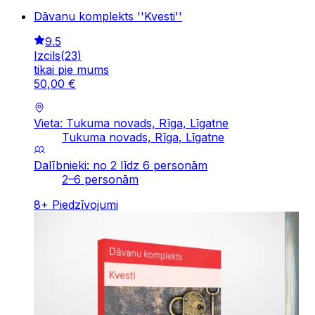
Dāvanu komplekts ''Kvesti''
9.5
Izcils
(
23
)
tikai pie mums
50
,
00
€
Vieta: Tukuma novads, Rīga, Līgatne
Tukuma novads, Rīga, Līgatne
Dalībnieki: no 2 līdz 6 personām
2–6 personām
8
+
Piedzīvojumi