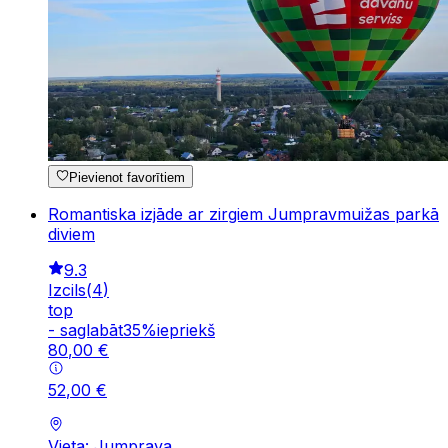
Pievienot favorītiem
Romantiska izjāde ar zirgiem Jumpravmuižas parkā
diviem
9.3
Izcils
(
4
)
top
-
saglabāt
35
%
iepriekš
80
,
00
€
52
,
00
€
Vieta: Jumprava