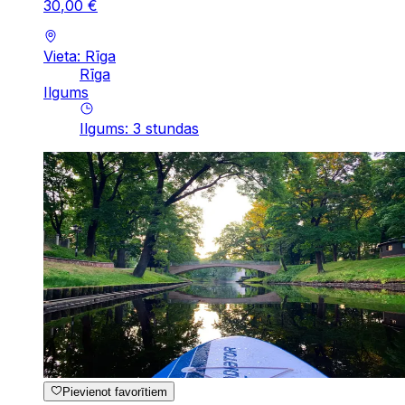
30
,
00
€
Vieta: Rīga
Rīga
Ilgums
Ilgums
:
3
stundas
Pievienot favorītiem