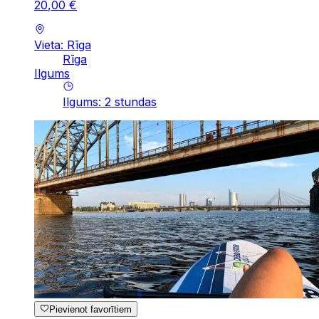
20
,
00
€
Vieta: Rīga
Rīga
Ilgums
Ilgums
:
2
stundas
Pievienot favorītiem