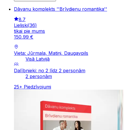
Dāvanu komplekts ''Brīvdienu romantika''
8.7
Lieliski
(
36
)
tikai pie mums
150
,
99
€
Vieta: Jūrmala, Matiņi, Daugavpils
Visā Latvijā
Dalībnieki: no 2 līdz 2 personām
2 personām
25
+
Piedzīvojumi