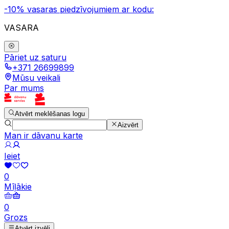
-10% vasaras piedzīvojumiem ar kodu:
VASARA
Pāriet uz saturu
+371 26699899
Mūsu veikali
Par mums
Atvērt meklēšanas logu
Aizvērt
Man ir dāvanu karte
Ieiet
0
Mīļākie
0
Grozs
Atvērt izvēli