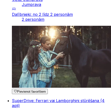
Jumprava
Dalībnieki: no 2 līdz 2 personām
2 personām
Pievienot favorītiem
SuperDrive: Ferrari vai Lamborghini stūrēšana (4
apļi)