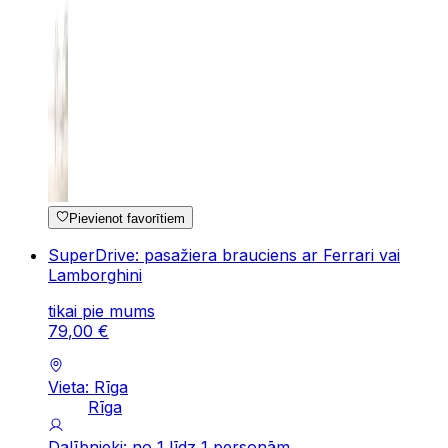
Pievienot favorītiem
SuperDrive: pasažiera brauciens ar Ferrari vai
Lamborghini
tikai pie mums
79
,
00
€
Vieta: Rīga
Rīga
Dalībnieki: no 1 līdz 1 personām