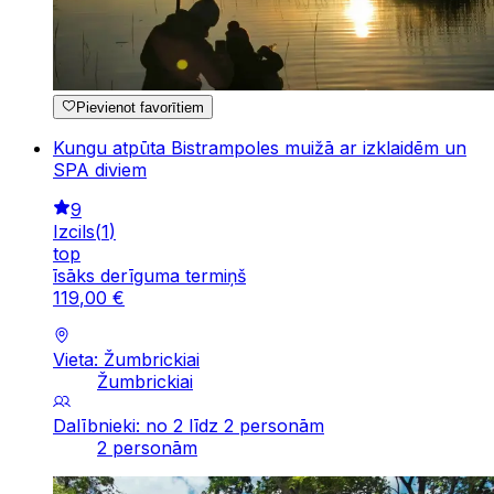
Pievienot favorītiem
Kungu atpūta Bistrampoles muižā ar izklaidēm un
SPA diviem
9
Izcils
(
1
)
top
īsāks derīguma termiņš
119
,
00
€
Vieta: Žumbrickiai
Žumbrickiai
Dalībnieki: no 2 līdz 2 personām
2 personām