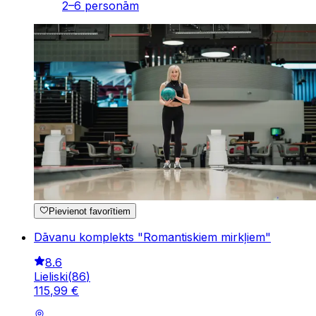
2–6 personām
Pievienot favorītiem
Dāvanu komplekts "Romantiskiem mirkļiem"
8.6
Lieliski
(
86
)
115
,
99
€