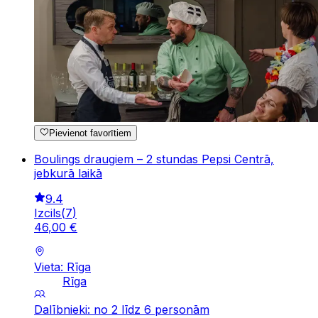
Pievienot favorītiem
Boulings draugiem – 2 stundas Pepsi Centrā,
jebkurā laikā
9.4
Izcils
(
7
)
46
,
00
€
Vieta: Rīga
Rīga
Dalībnieki: no 2 līdz 6 personām