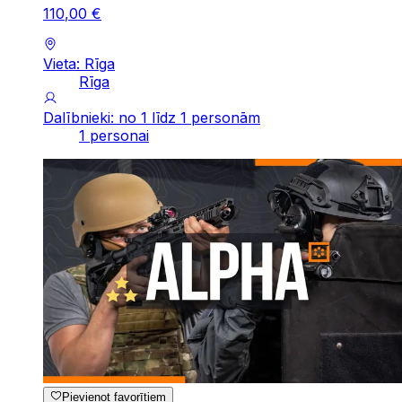
110
,
00
€
Vieta: Rīga
Rīga
Dalībnieki: no 1 līdz 1 personām
1 personai
Pievienot favorītiem