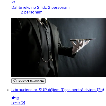
Dalībnieki: no 2 līdz 2 personām
2 personām
Pievienot favorītiem
Izbrauciens ar SUP dēļiem Rīgas centrā diviem (2h)
10
Izcils
(
2
)