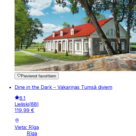
Pievienot favorītiem
Dine in the Dark – Vakariņas Tumsā diviem
8.1
Lieliski
(
88
)
119
,
99
€
Vieta: Rīga
Rīga