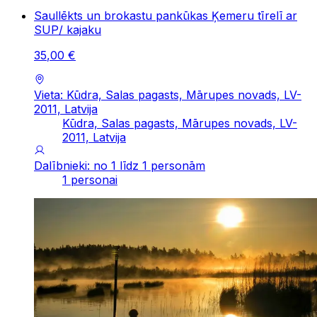
Saullēkts un brokastu pankūkas Ķemeru tīrelī ar
SUP/ kajaku
35
,
00
€
Vieta: Kūdra, Salas pagasts, Mārupes novads, LV-
2011, Latvija
Kūdra, Salas pagasts, Mārupes novads, LV-
2011, Latvija
Dalībnieki: no 1 līdz 1 personām
1 personai