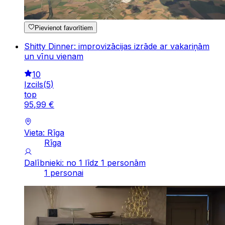
Pievienot favorītiem
Shitty Dinner: improvizācijas izrāde ar vakariņām
un vīnu vienam
10
Izcils
(
5
)
top
95
,
99
€
Vieta: Rīga
Rīga
Dalībnieki: no 1 līdz 1 personām
1 personai