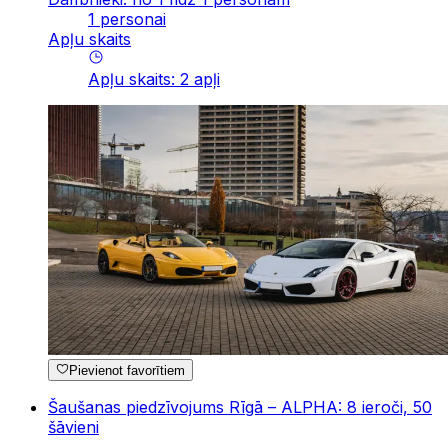
1 personai
Apļu skaits
Apļu skaits
:
2
apļi
Pievienot favorītiem
Šaušanas piedzīvojums Rīgā – ALPHA: 8 ieroči, 50
šāvieni