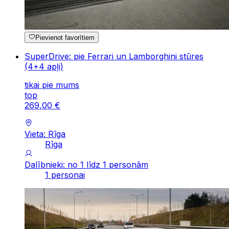
Pievienot favorītiem
SuperDrive: pie Ferrari un Lamborghini stūres
(4+4 apļi)
tikai pie mums
top
269
,
00
€
Vieta: Rīga
Rīga
Dalībnieki: no 1 līdz 1 personām
1 personai