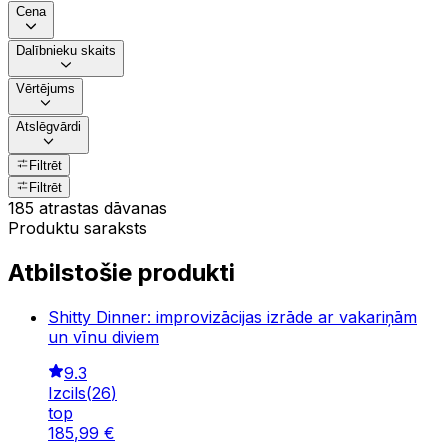
Cena
Dalībnieku skaits
Vērtējums
Atslēgvārdi
Filtrēt
Filtrēt
185 atrastas dāvanas
Produktu saraksts
Atbilstošie produkti
Shitty Dinner: improvizācijas izrāde ar vakariņām
un vīnu diviem
9.3
Izcils
(
26
)
top
185
,
99
€