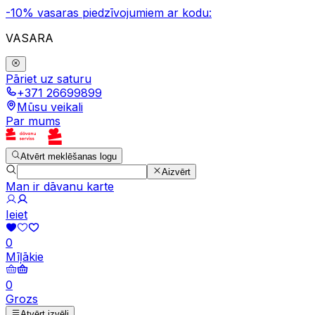
-10% vasaras piedzīvojumiem ar kodu:
VASARA
Pāriet uz saturu
+371 26699899
Mūsu veikali
Par mums
Atvērt meklēšanas logu
Aizvērt
Man ir dāvanu karte
Ieiet
0
Mīļākie
0
Grozs
Atvērt izvēli