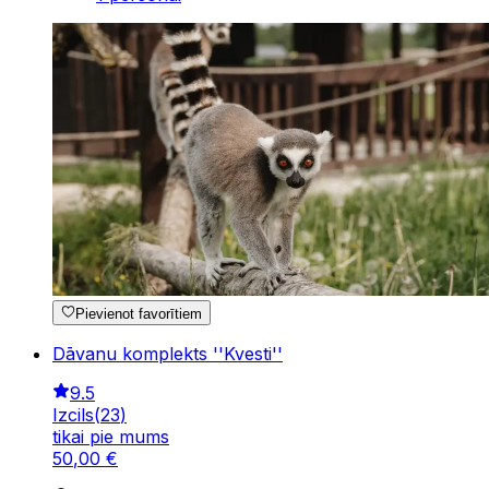
Pievienot favorītiem
Dāvanu komplekts ''Kvesti''
9.5
Izcils
(
23
)
tikai pie mums
50
,
00
€