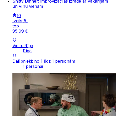
Shitty Dinner: improvizācijas izrāde ar vakariņām
un vīnu vienam
10
Izcils
(
5
)
top
95
,
99
€
Vieta: Rīga
Rīga
Dalībnieki: no 1 līdz 1 personām
1 personai