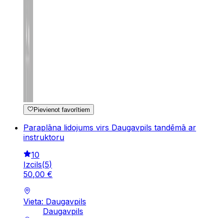
Pievienot favorītiem
Paraplāna lidojums virs Daugavpils tandēmā ar
instruktoru
10
Izcils
(
5
)
50
,
00
€
Vieta: Daugavpils
Daugavpils