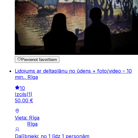
Pievienot favorītiem
Lidojums ar deltaplānu no ūdens + foto/video – 10
min., Rīga
10
Izcils
(
1
)
50
,
00
€
Vieta: Rīga
Rīga
Dalībnieki: no 1 līdz 1 personām