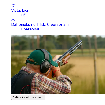
Vieta: Līči
Līči
Dalībnieki: no 1 līdz 0 personām
1 personai
Pievienot favorītiem