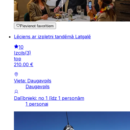
Pievienot favorītiem
Lēciens ar izpletni tandēmā Latgalē
10
Izcils
(
3
)
top
210
,
00
€
Vieta: Daugavpils
Daugavpils
Dalībnieki: no 1 līdz 1 personām
1 personai