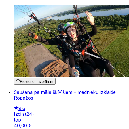
Pievienot favorītiem
Šaušana pa māla šķīvīšiem – mednieku izklaide
Ropažos
9.6
Izcils
(
24
)
top
40
,
00
€