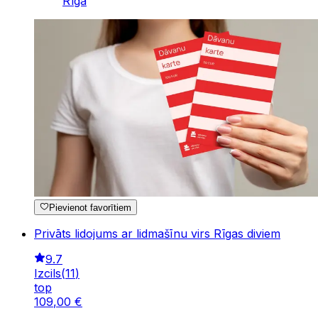
Rīga
Pievienot favorītiem
Privāts lidojums ar lidmašīnu virs Rīgas diviem
9.7
Izcils
(
11
)
top
109
,
00
€