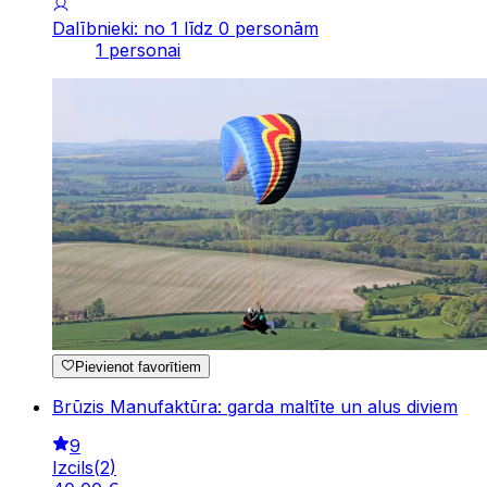
Dalībnieki: no 1 līdz 0 personām
1 personai
Pievienot favorītiem
Brūzis Manufaktūra: garda maltīte un alus diviem
9
Izcils
(
2
)