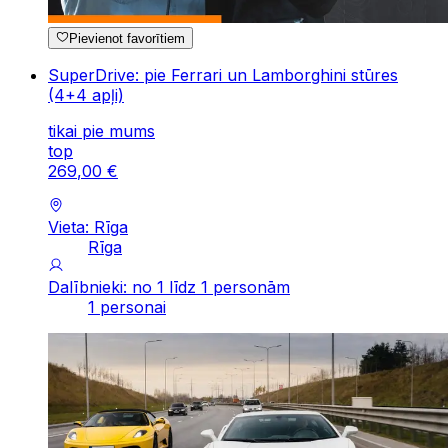
Pievienot favorītiem
SuperDrive: pie Ferrari un Lamborghini stūres
(4+4 apļi)
tikai pie mums
top
269
,
00
€
Vieta: Rīga
Rīga
Dalībnieki: no 1 līdz 1 personām
1 personai