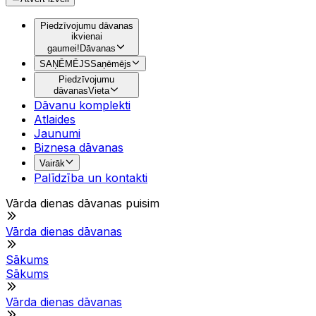
Piedzīvojumu dāvanas
ikvienai
gaumei!
Dāvanas
SAŅĒMĒJS
Saņēmējs
Piedzīvojumu
dāvanas
Vieta
Dāvanu komplekti
Atlaides
Jaunumi
Biznesa dāvanas
Vairāk
Palīdzība un kontakti
Vārda dienas dāvanas puisim
Vārda dienas dāvanas
Sākums
Sākums
Vārda dienas dāvanas