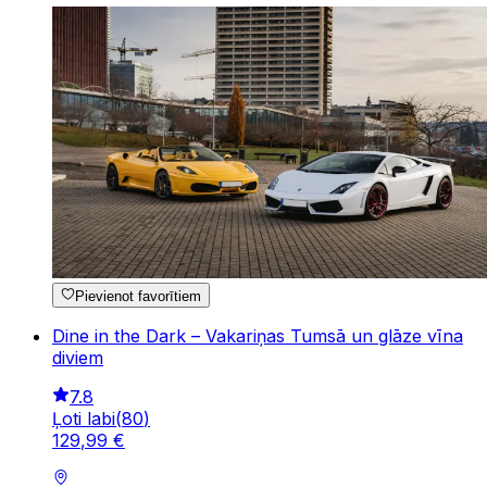
Pievienot favorītiem
Dine in the Dark – Vakariņas Tumsā un glāze vīna
diviem
7.8
Ļoti labi
(
80
)
129
,
99
€