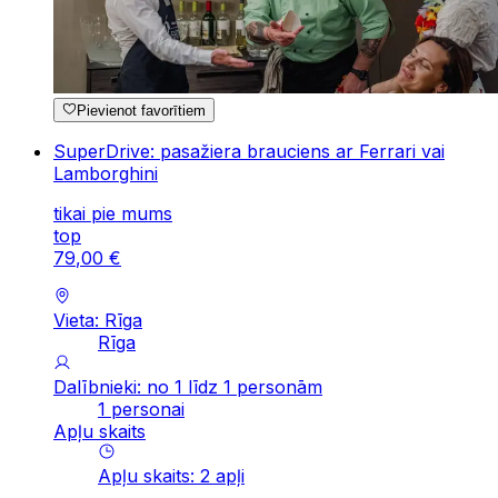
Pievienot favorītiem
SuperDrive: pasažiera brauciens ar Ferrari vai
Lamborghini
tikai pie mums
top
79
,
00
€
Vieta: Rīga
Rīga
Dalībnieki: no 1 līdz 1 personām
1 personai
Apļu skaits
Apļu skaits
:
2
apļi