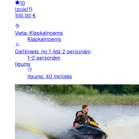
10
Izcils
(
1
)
100
,
00
€
Vieta: Klapkalnciems
Klapkalnciems
Dalībnieki: no 1 līdz 2 personām
1–2 personām
Ilgums
Ilgums
:
40
minūtes