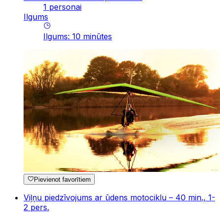
1 personai
Ilgums
Ilgums
:
10
minūtes
Pievienot favorītiem
Viļņu piedzīvojums ar ūdens motociklu – 40 min., 1-
2 pers.