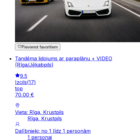
Pievienot favorītiem
Tandēma lidojums ar paraplānu + VIDEO
(Rīga/Jēkabpils)
9.5
Izcils
(
17
)
top
70
,
00
€
Vieta: Rīga, Krustpils
Rīga, Krustpils
Dalībnieki: no 1 līdz 1 personām
1 personai