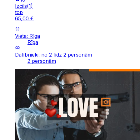
Izcils
(
1
)
top
65
,
00
€
Vieta: Rīga
Rīga
Dalībnieki: no 2 līdz 2 personām
2 personām