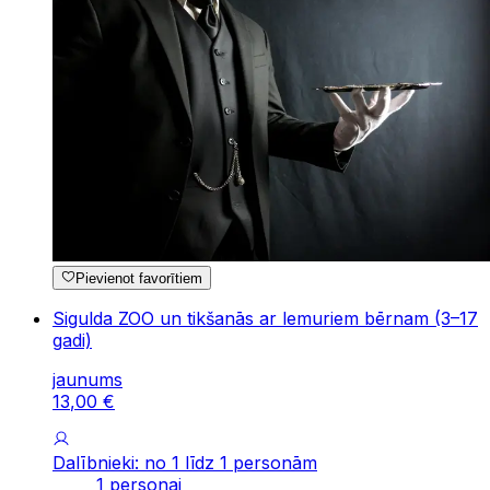
Pievienot favorītiem
Sigulda ZOO un tikšanās ar lemuriem bērnam (3–17
gadi)
jaunums
13
,
00
€
Dalībnieki: no 1 līdz 1 personām
1 personai