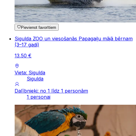
Pievienot favorītiem
Sigulda ZOO un viesošanās Papagaiļu mājā bērnam
(3–17 gadi)
13
,
50
€
Vieta: Sigulda
Sigulda
Dalībnieki: no 1 līdz 1 personām
1 personai