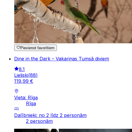
Pievienot favorītiem
Dine in the Dark – Vakariņas Tumsā diviem
8.1
Lieliski
(
88
)
119
,
99
€
Vieta: Rīga
Rīga
Dalībnieki: no 2 līdz 2 personām
2 personām