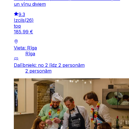
un vīnu diviem
9.3
Izcils
(
26
)
top
185
,
99
€
Vieta: Rīga
Rīga
Dalībnieki: no 2 līdz 2 personām
2 personām