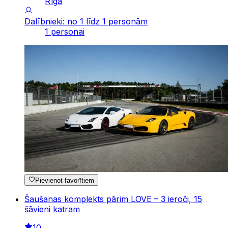
Rīga
Dalībnieki: no 1 līdz 1 personām
1 personai
Pievienot favorītiem
Šaušanas komplekts pārim LOVE – 3 ieroči, 15
šāvieni katram
10