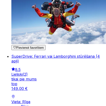
Pievienot favorītiem
SuperDrive: Ferrari vai Lamborghini stūrēšana (4
apļi)
8.5
Lieliski
(
2
)
tikai pie mums
top
149
,
00
€
Vieta: Rīga