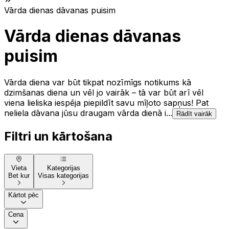
Vārda dienas dāvanas puisim
Vārda dienas dāvanas
puisim
Vārda diena var būt tikpat nozīmīgs notikums kā
dzimšanas diena un vēl jo vairāk – tā var būt arī vēl
viena lieliska iespēja piepildīt savu mīļoto sapņus! Pat
neliela dāvana jūsu draugam vārda dienā i...
Rādīt vairāk
Filtri un kārtošana
Vieta
Kategorijas
Bet kur
Visas kategorijas
Kārtot pēc
Cena