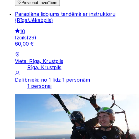
Pievienot favorītiem
Paraplāna lidojums tandēmā ar instruktoru
(Rīga/Jēkabpils)
10
Izcils
(
29
)
60
,
00
€
Vieta: Rīga, Krustpils
Rīga, Krustpils
Dalībnieki: no 1 līdz 1 personām
1 personai