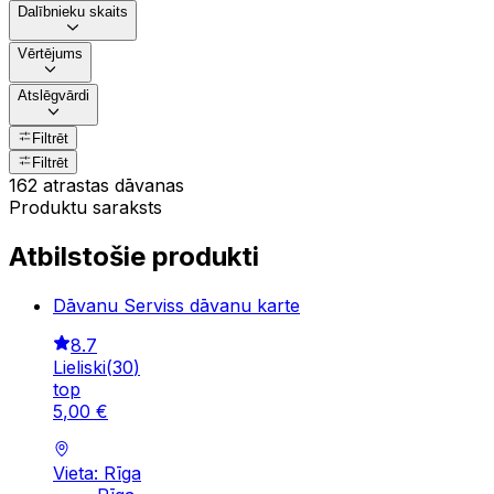
Dalībnieku skaits
Vērtējums
Atslēgvārdi
Filtrēt
Filtrēt
162 atrastas dāvanas
Produktu saraksts
Atbilstošie produkti
Dāvanu Serviss dāvanu karte
8.7
Lieliski
(
30
)
top
5
,
00
€
Vieta: Rīga