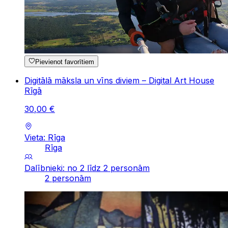
Pievienot favorītiem
Digitālā māksla un vīns diviem – Digital Art House
Rīgā
30
,
00
€
Vieta: Rīga
Rīga
Dalībnieki: no 2 līdz 2 personām
2 personām