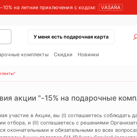
−10% на летние приключения с кодом:
VASARA
У меня есть подарочная карта
арочные комплекты
Скидки
Новинки
плекты"
вия акции "-15% на подарочные ком
ая участие в Акции, вы (I) соглашаетесь соблюдать д
ии отбора, и (II) соглашаетесь с решениями Организа
ся окончательными и обязательными во всех вопросах