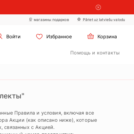
×
настройки
×
файлов cookie
магазины подарков
Pāriet uz latviešu valodu
Войти
Избранное
Корзина
Помощь и контакты
плекты"
анные Правила и условия, включая все
тора Акции (как описано ниже), которые
, связанных с Акцией.