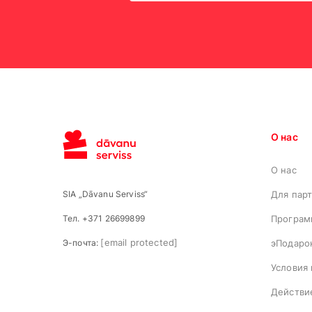
О нас
О нас
SIA „Dāvanu Serviss“
Для пар
Тел. +371 26699899
Програм
[email protected]
Э-почта:
эПодаро
Условия
Действи