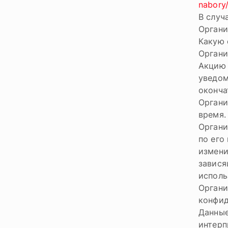
nabory
В случ
Органи
Какую 
Органи
Акцию 
уведом
оконча
Органи
время.
Органи
по его
измени
завися
исполь
Органи
конфид
Данные
интерп