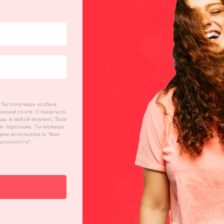
 Ты получишь особые
онной почте. Отказаться
шь в любой момент, Твои
им персонам. Ты можешь
дем использовать Твои
циальности
".