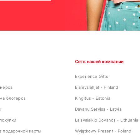
Сеть нашей компании
Experience Gifts
тнёров
Elämyslahjat - Finland
ма блогеров
Kingitus - Estonia
к
Davanu Serviss - Latvia
 покупки
Laisvalaikio Dovanos - Lithuania
е подарочной карты
Wyjątkowy Prezent - Poland