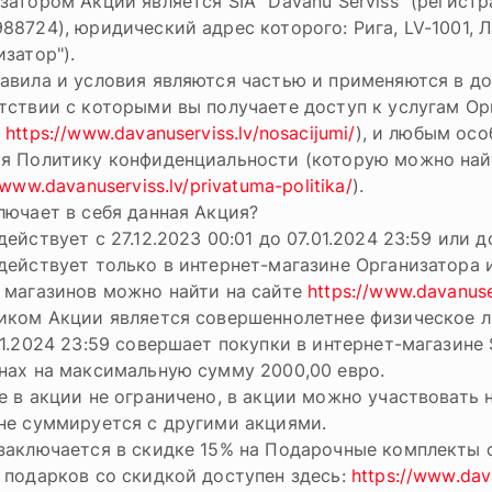
затором Акции является SIA "Dāvanu Serviss" (регист
88724), юридический адрес которого: Рига, LV-1001, Л
изатор").
авила и условия являются частью и применяются в до
тствии с которыми вы получаете доступ к услугам Ор
е
https://www.davanuserviss.lv/nosacijumi/
), и любым ос
я Политику конфиденциальности (которую можно най
/www.davanuserviss.lv/privatuma-politika/
).
лючает в себя данная Акция?
действует с 27.12.2023 00:01 до 07.01.2024 23:59 или
действует только в интернет-магазине Организатора 
 магазинов можно найти на сайте
https://www.davanuser
иком Акции является совершеннолетнее физическое лиц
01.2024 23:59 совершает покупки в интернет-магазине 
нах на максимальную сумму 2000,00 евро.
е в акции не ограничено, в акции можно участвовать 
не суммируется с другими акциями.
заключается в скидке 15% на Подарочные комплекты с 2
 подарков со скидкой доступен здесь:
https://www.dav