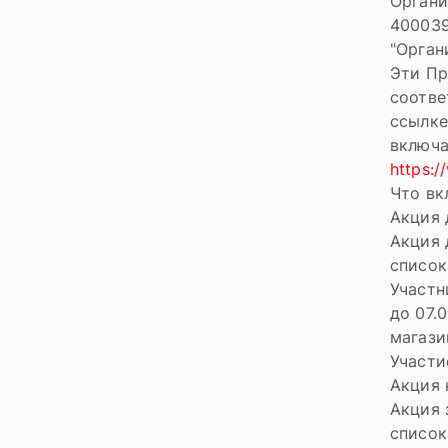
Органи
400039
"Орган
Эти Пр
соотве
ссылк
включа
https:/
Что вк
Акция 
Акция 
список
Участн
до 07.
магази
Участи
Акция 
Акция 
список