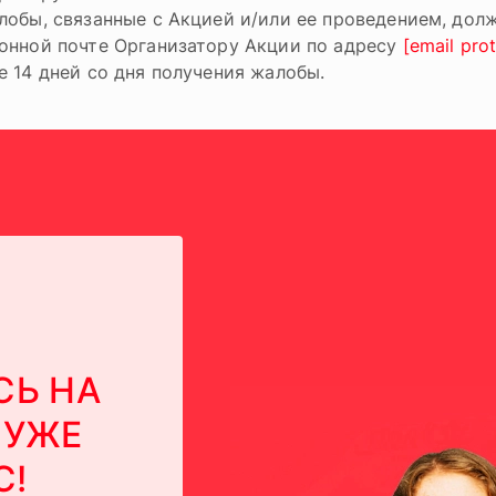
лобы, связанные с Акцией и/или ее проведением, дол
онной почте Организатору Акции по адресу
[email pro
е 14 дней со дня получения жалобы.
Ь НА
 УЖЕ
С!