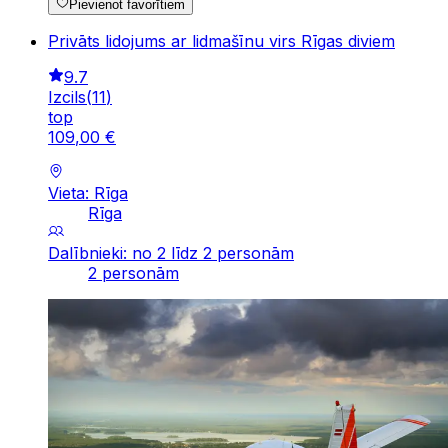
Pievienot favorītiem
Privāts lidojums ar lidmašīnu virs Rīgas diviem
9.7
Izcils
(
11
)
top
109
,
00
€
Vieta: Rīga
Rīga
Dalībnieki: no 2 līdz 2 personām
2 personām