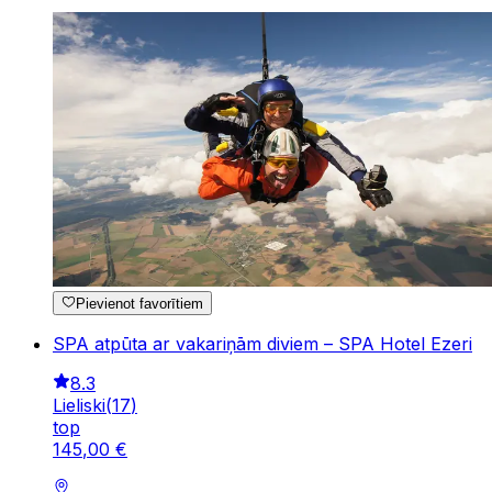
Pievienot favorītiem
SPA atpūta ar vakariņām diviem – SPA Hotel Ezeri
8.3
Lieliski
(
17
)
top
145
,
00
€