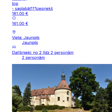
top
-
saglabāt
11
%
iepriekš
181
,
00
€
161
,
00
€
Vieta: Jaunpils
Jaunpils
Dalībnieki: no 2 līdz 2 personām
2 personām