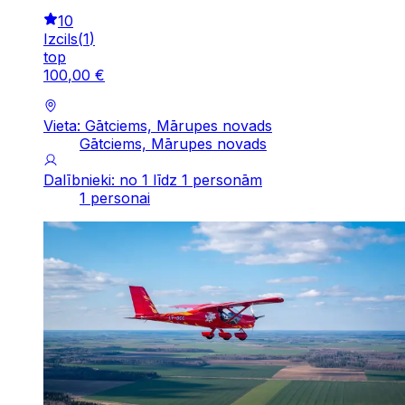
10
Izcils
(
1
)
top
100
,
00
€
Vieta: Gātciems, Mārupes novads
Gātciems, Mārupes novads
Dalībnieki: no 1 līdz 1 personām
1 personai