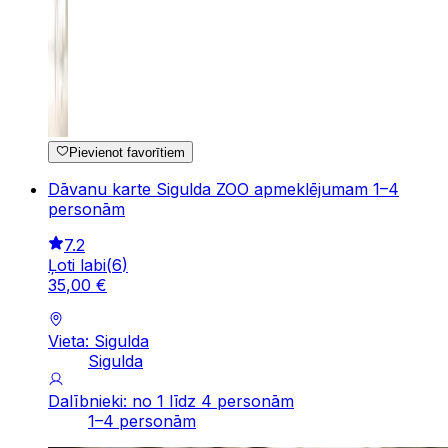
Pievienot favorītiem
Dāvanu karte Sigulda ZOO apmeklējumam 1–4
personām
7.2
Ļoti labi
(
6
)
35
,
00
€
Vieta: Sigulda
Sigulda
Dalībnieki: no 1 līdz 4 personām
1–4 personām