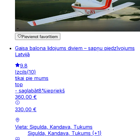
Pievienot favorītiem
Gaisa balona lidojums diviem – sapņu piedzīvojums
Latvijā
9.8
Izcils
(
10
)
tikai pie mums
top
-
saglabāt
8
%
iepriekš
360
,
00
€
330
,
00
€
Vieta: Sigulda, Kandava, Tukums
Sigulda, Kandava, Tukums
(+
1
)