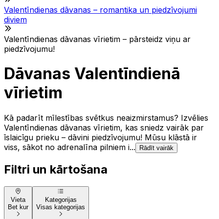
Valentīndienas dāvanas – romantika un piedzīvojumi
diviem
Valentīndienas dāvanas vīrietim – pārsteidz viņu ar
piedzīvojumu!
Dāvanas Valentīndienā
vīrietim
Kā padarīt mīlestības svētkus neaizmirstamus? Izvēlies
Valentīndienas dāvanas vīrietim, kas sniedz vairāk par
īslaicīgu prieku – dāvini piedzīvojumu! Mūsu klāstā ir
viss, sākot no adrenalīna pilniem i...
Rādīt vairāk
Filtri un kārtošana
Vieta
Kategorijas
Bet kur
Visas kategorijas