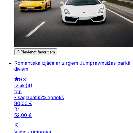
Pievienot favorītiem
Romantiska izjāde ar zirgiem Jumpravmuižas parkā
diviem
9.3
Izcils
(
4
)
top
-
saglabāt
35
%
iepriekš
80
,
00
€
52
,
00
€
Vieta: Jumprava