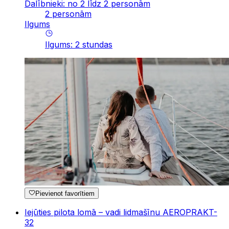
Dalībnieki: no 2 līdz 2 personām
2 personām
Ilgums
Ilgums
:
2
stundas
Pievienot favorītiem
Iejūties pilota lomā – vadi lidmašīnu AEROPRAKT-
32