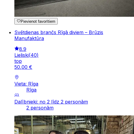
Pievienot favorītiem
Svētdienas brančs Rīgā diviem – Brūzis
Manufaktūra
8.9
Lieliski
(
40
)
top
50
,
00
€
Vieta: Rīga
Rīga
Dalībnieki: no 2 līdz 2 personām
2 personām