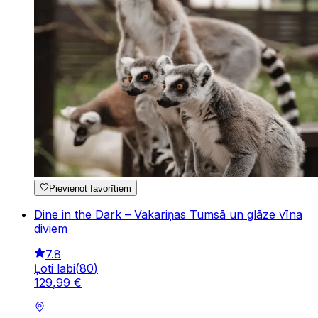
Pievienot favorītiem
Dine in the Dark – Vakariņas Tumsā un glāze vīna
diviem
7.8
Ļoti labi
(
80
)
129
,
99
€