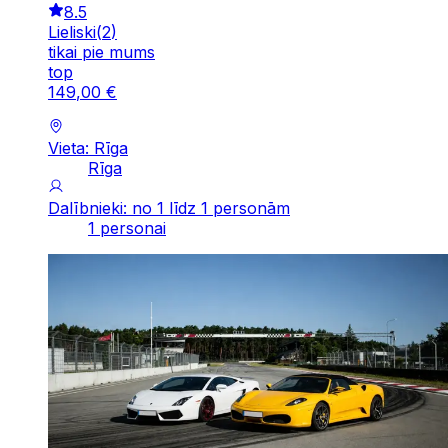
8.5
Lieliski
(
2
)
tikai pie mums
top
149
,
00
€
Vieta: Rīga
Rīga
Dalībnieki: no 1 līdz 1 personām
1 personai