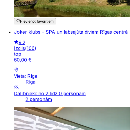
Pievienot favorītiem
Joker klubs – SPA un labsajūta diviem Rīgas centrā
9.2
Izcils
(
106
)
top
60
,
00
€
Vieta: Rīga
Rīga
Dalībnieki: no 2 līdz 0 personām
2 personām