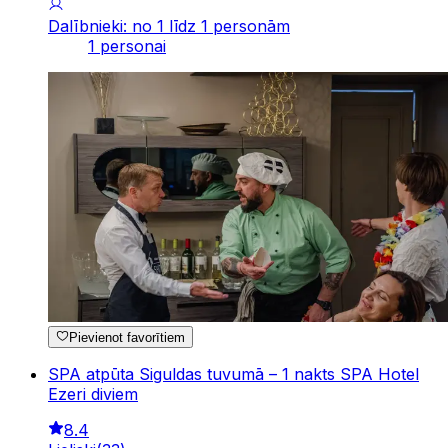
Dalībnieki: no 1 līdz 1 personām
1 personai
Pievienot favorītiem
SPA atpūta Siguldas tuvumā – 1 nakts SPA Hotel
Ezeri diviem
8.4