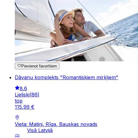
Pievienot favorītiem
Dāvanu komplekts "Romantiskiem mirkļiem"
8.6
Lieliski
(
86
)
top
115
,
99
€
Vieta: Matiņi, Rīga, Bauskas novads
Visā Latvijā