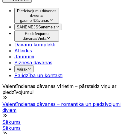
Piedzīvojumu dāvanas
ikvienai
gaumei!
Dāvanas
SAŅĒMĒJS
Saņēmējs
Piedzīvojumu
dāvanas
Vieta
Dāvanu komplekti
Atlaides
Jaunumi
Biznesa dāvanas
Vairāk
Palīdzība un kontakti
Valentīndienas dāvanas vīrietim – pārsteidz viņu ar
piedzīvojumu!
Valentīndienas dāvanas – romantika un piedzīvojumi
diviem
Sākums
Sākums