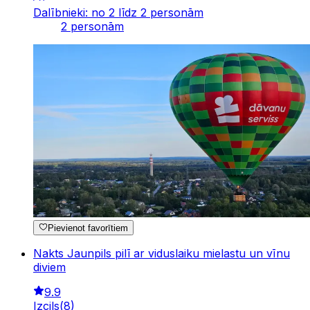
Dalībnieki: no 2 līdz 2 personām
2 personām
Pievienot favorītiem
Nakts Jaunpils pilī ar viduslaiku mielastu un vīnu
diviem
9.9
Izcils
(
8
)