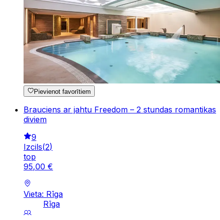
Pievienot favorītiem
Brauciens ar jahtu Freedom – 2 stundas romantikas
diviem
9
Izcils
(
2
)
top
95
,
00
€
Vieta: Rīga
Rīga