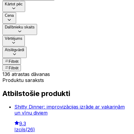
Kārtot pēc
Cena
Dalībnieku skaits
Vērtējums
Atslēgvārdi
Filtrēt
Filtrēt
136 atrastas dāvanas
Produktu saraksts
Atbilstošie produkti
Shitty Dinner: improvizācijas izrāde ar vakariņām
un vīnu diviem
9.3
Izcils
(
26
)