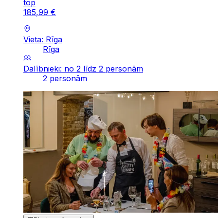
top
185
,
99
€
Vieta: Rīga
Rīga
Dalībnieki: no 2 līdz 2 personām
2 personām