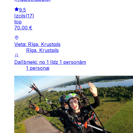
9.5
Izcils
(
17
)
top
70
,
00
€
Vieta: Rīga, Krustpils
Rīga, Krustpils
Dalībnieki: no 1 līdz 1 personām
1 personai