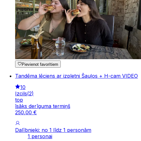
Pievienot favorītiem
Tandēma lēciens ar izpletni Šauļos + H-cam VIDEO
10
Izcils
(
2
)
top
īsāks derīguma termiņš
250
,
00
€
Dalībnieki: no 1 līdz 1 personām
1 personai