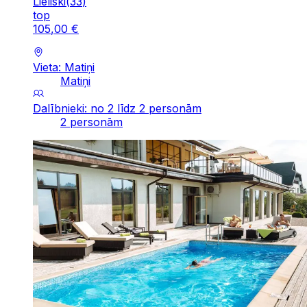
Lieliski
(
33
)
top
105
,
00
€
Vieta: Matiņi
Matiņi
Dalībnieki: no 2 līdz 2 personām
2 personām