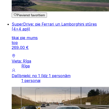
Pievienot favorītiem
SuperDrive: pie Ferrari un Lamborghini stūres
(4+4 apļi)
tikai pie mums
top
269
,
00
€
Vieta: Rīga
Rīga
Dalībnieki: no 1 līdz 1 personām
1 personai