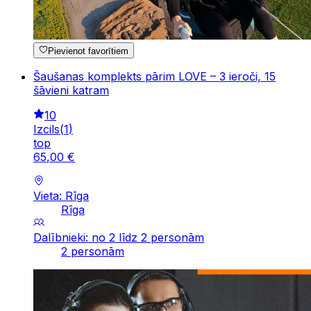
Pievienot favorītiem
Šaušanas komplekts pārim LOVE – 3 ieroči, 15
šāvieni katram
10
Izcils
(
1
)
top
65
,
00
€
Vieta: Rīga
Rīga
Dalībnieki: no 2 līdz 2 personām
2 personām