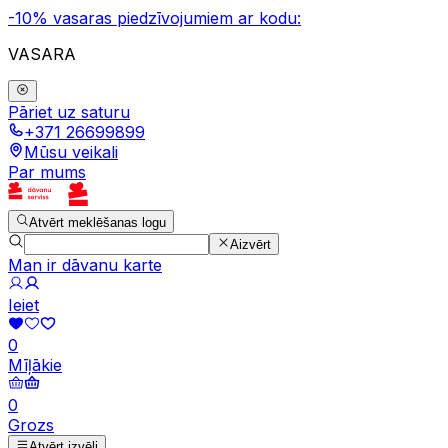
-10% vasaras piedzīvojumiem ar kodu:
VASARA
Pāriet uz saturu
+371 26699899
Mūsu veikali
Par mums
Atvērt meklēšanas logu
Aizvērt
Man ir dāvanu karte
Ieiet
0
Mīļākie
0
Grozs
Atvērt izvēli