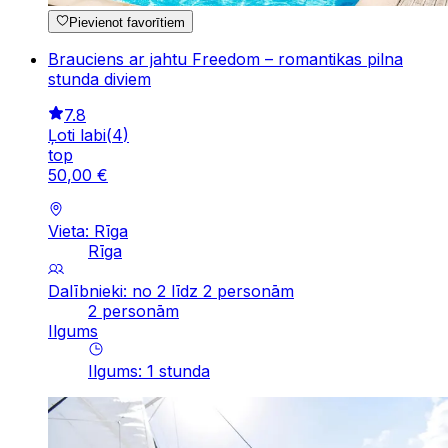
Pievienot favorītiem
Brauciens ar jahtu Freedom – romantikas pilna
stunda diviem
7.8
Ļoti labi
(
4
)
top
50
,
00
€
Vieta: Rīga
Rīga
Dalībnieki: no 2 līdz 2 personām
2 personām
Ilgums
Ilgums
:
1
stunda