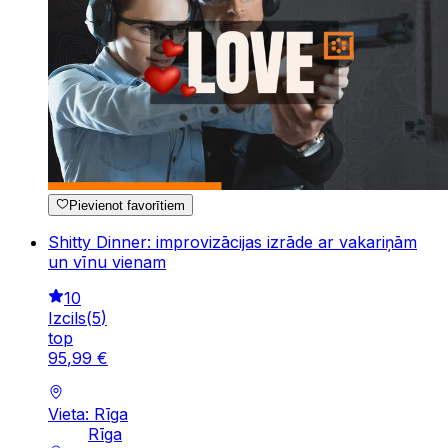
Pievienot favorītiem
Shitty Dinner: improvizācijas izrāde ar vakariņām
un vīnu vienam
10
Izcils
(
5
)
top
95
,
99
€
Vieta: Rīga
Rīga