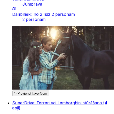
Jumprava
Dalībnieki: no 2 līdz 2 personām
2 personām
Pievienot favorītiem
SuperDrive: Ferrari vai Lamborghini stūrēšana (4
apļi)