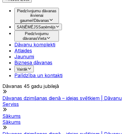
Piedzīvojumu dāvanas
ikvienai
gaumei!
Dāvanas
SAŅĒMĒJS
Saņēmējs
Piedzīvojumu
dāvanas
Vieta
Dāvanu komplekti
Atlaides
Jaunumi
Biznesa dāvanas
Vairāk
Palīdzība un kontakti
Dāvanas 45 gadu jubilejā
Dāvanas dzimšanas dienā – idejas svētkiem | Dāvanu
Serviss
Sākums
Sākums
Dāvanas dzimšanas dienā – idejas svētkiem | Dāvanu