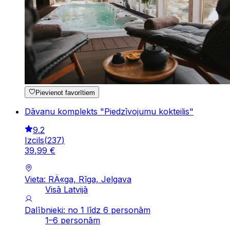
Pievienot favorītiem
Dāvanu komplekts "Piedzīvojumu kokteilis"
9.2
Izcils
(
237
)
39
,
99
€
Vieta: RÄ«ga, Rīga, Jelgava
Visā Latvijā
Dalībnieki: no 1 līdz 6 personām
1–6 personām