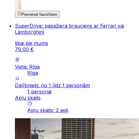
Pievienot favorītiem
SuperDrive: pasažiera brauciens ar Ferrari vai
Lamborghini
tikai pie mums
79
,
00
€
Vieta: Rīga
Rīga
Dalībnieki: no 1 līdz 1 personām
1 personai
Apļu skaits
Apļu skaits
:
2
apļi