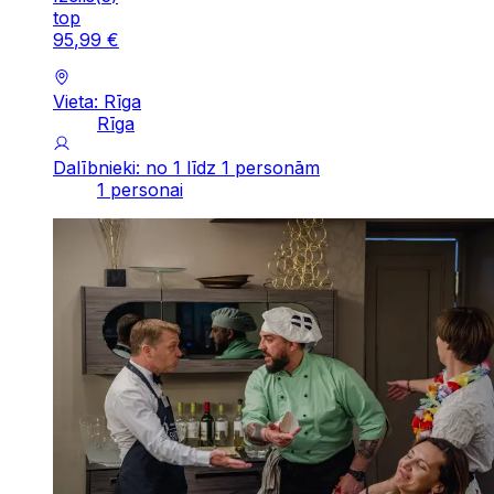
top
95
,
99
€
Vieta: Rīga
Rīga
Dalībnieki: no 1 līdz 1 personām
1 personai