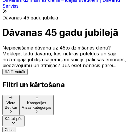
Serviss
Dāvanas 45 gadu jubilejā
Dāvanas 45 gadu jubilejā
Nepieciešama dāvana uz 45to dzimšanas dienu?
Meklējiet tādu dāvanu, kas nekrās putekļus un šajā
nozīmīgajā jubilejā saņēmējam sniegs patiesas emocijas,
piedzīvojumu un atmiņas? Jūs esiet nonācis parei...
Rādīt vairāk
Filtri un kārtošana
Vieta
Kategorijas
Bet kur
Visas kategorijas
Kārtot pēc
Cena