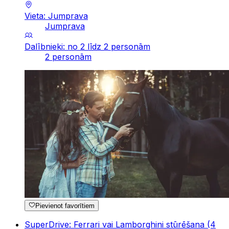
Vieta: Jumprava
Jumprava
Dalībnieki: no 2 līdz 2 personām
2 personām
Pievienot favorītiem
SuperDrive: Ferrari vai Lamborghini stūrēšana (4