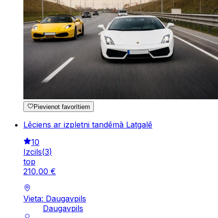
Pievienot favorītiem
Lēciens ar izpletni tandēmā Latgalē
10
Izcils
(
3
)
top
210
,
00
€
Vieta: Daugavpils
Daugavpils