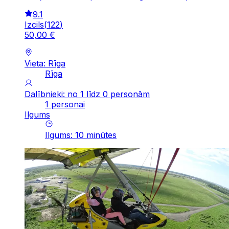
9.1
Izcils
(
122
)
50
,
00
€
Vieta: Rīga
Rīga
Dalībnieki: no 1 līdz 0 personām
1 personai
Ilgums
Ilgums
:
10
minūtes