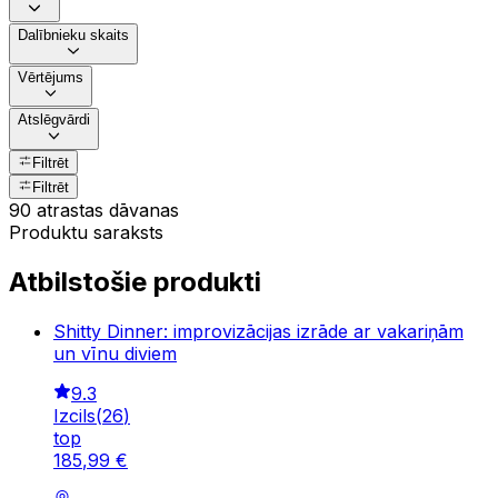
Dalībnieku skaits
Vērtējums
Atslēgvārdi
Filtrēt
Filtrēt
90 atrastas dāvanas
Produktu saraksts
Atbilstošie produkti
Shitty Dinner: improvizācijas izrāde ar vakariņām
un vīnu diviem
9.3
Izcils
(
26
)
top
185
,
99
€