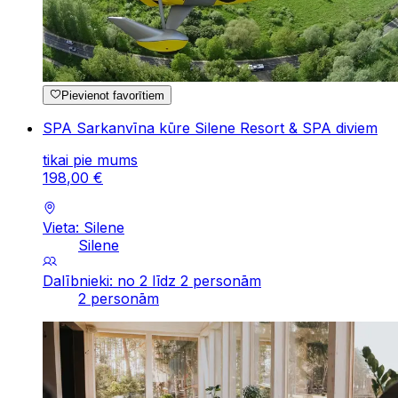
Pievienot favorītiem
SPA Sarkanvīna kūre Silene Resort & SPA diviem
tikai pie mums
198
,
00
€
Vieta: Silene
Silene
Dalībnieki: no 2 līdz 2 personām
2 personām