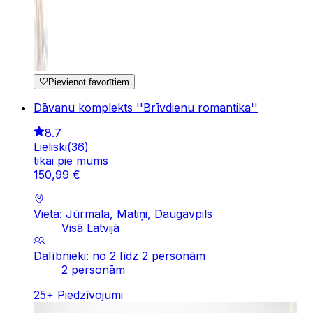
Pievienot favorītiem
Dāvanu komplekts ''Brīvdienu romantika''
8.7
Lieliski
(
36
)
tikai pie mums
150
,
99
€
Vieta: Jūrmala, Matiņi, Daugavpils
Visā Latvijā
Dalībnieki: no 2 līdz 2 personām
2 personām
25
+
Piedzīvojumi