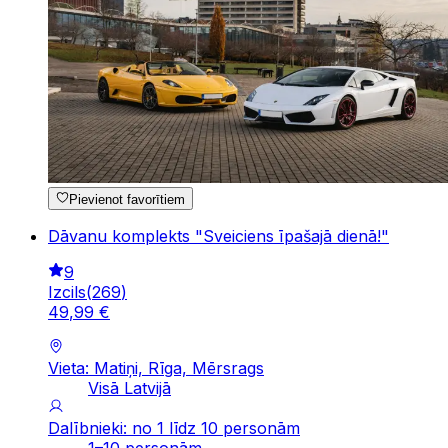
Pievienot favorītiem
Dāvanu komplekts "Sveiciens īpašajā dienā!"
9
Izcils
(
269
)
49
,
99
€
Vieta: Matiņi, Rīga, Mērsrags
Visā Latvijā
Dalībnieki: no 1 līdz 10 personām
1–10 personām