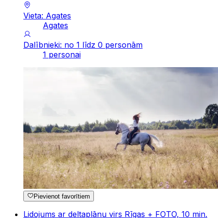
Vieta: Agates
Agates
Dalībnieki: no 1 līdz 0 personām
1 personai
Pievienot favorītiem
Lidojums ar deltaplānu virs Rīgas + FOTO, 10 min.