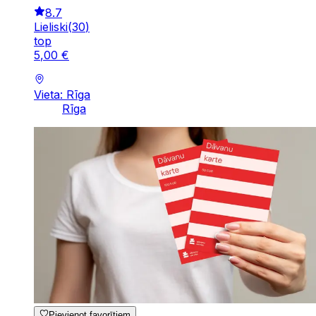
8.7
Lieliski
(
30
)
top
5
,
00
€
Vieta: Rīga
Rīga
Pievienot favorītiem