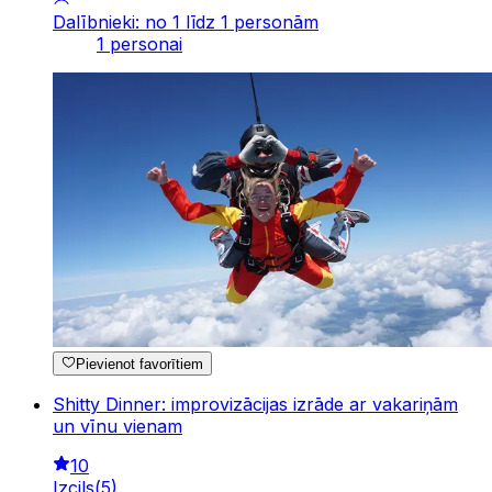
Dalībnieki: no 1 līdz 1 personām
1 personai
Pievienot favorītiem
Shitty Dinner: improvizācijas izrāde ar vakariņām
un vīnu vienam
10
Izcils
(
5
)