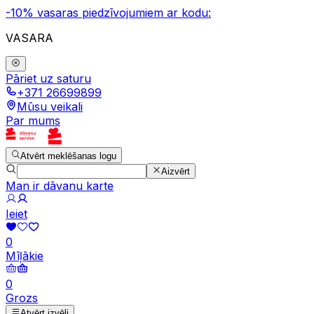
-10% vasaras piedzīvojumiem ar kodu:
VASARA
Pāriet uz saturu
+371 26699899
Mūsu veikali
Par mums
Atvērt meklēšanas logu
Aizvērt
Man ir dāvanu karte
Ieiet
0
Mīļākie
0
Grozs
Atvērt izvēli