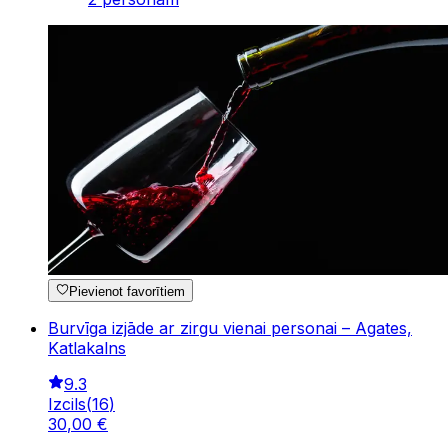
Pievienot favorītiem
Burvīga izjāde ar zirgu vienai personai – Agates,
Katlakalns
9.3
Izcils
(
16
)
30
,
00
€