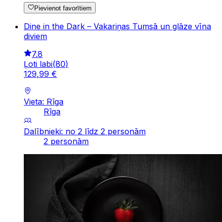
Pievienot favorītiem
Dine in the Dark – Vakariņas Tumsā un glāze vīna
diviem
7.8
Ļoti labi
(
80
)
129
,
99
€
Vieta: Rīga
Rīga
Dalībnieki: no 2 līdz 2 personām
2 personām