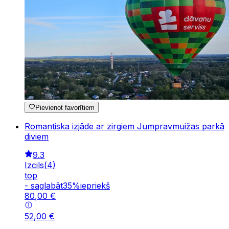
Pievienot favorītiem
Romantiska izjāde ar zirgiem Jumpravmuižas parkā
diviem
9.3
Izcils
(
4
)
top
-
saglabāt
35
%
iepriekš
80
,
00
€
52
,
00
€