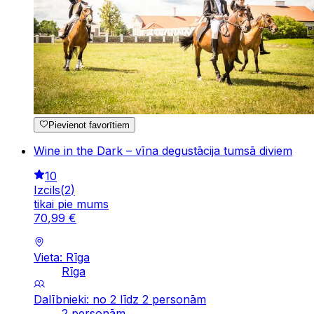
Pievienot favorītiem
Wine in the Dark – vīna degustācija tumsā diviem
10
Izcils
(
2
)
tikai pie mums
70
,
99
€
Vieta: Rīga
Rīga
Dalībnieki: no 2 līdz 2 personām
2 personām