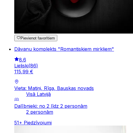
Pievienot favorītiem
Dāvanu komplekts "Romantiskiem mirkļiem"
8.6
Lieliski
(
86
)
115
,
99
€
Vieta: Matiņi, Rīga, Bauskas novads
Visā Latvijā
Dalībnieki: no 2 līdz 2 personām
2 personām
51
+
Piedzīvojumi