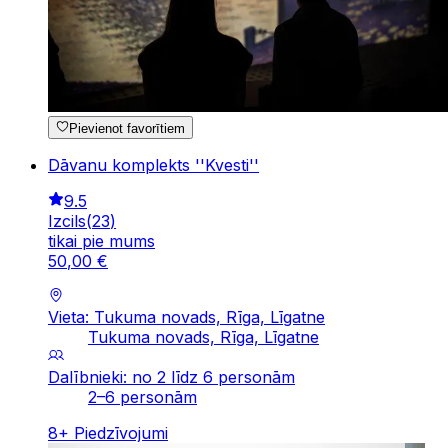
Pievienot favorītiem
Dāvanu komplekts ''Kvesti''
9.5
Izcils
(
23
)
tikai pie mums
50
,
00
€
Vieta: Tukuma novads, Rīga, Līgatne
Tukuma novads, Rīga, Līgatne
Dalībnieki: no 2 līdz 6 personām
2–6 personām
8
+
Piedzīvojumi