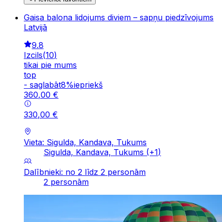
Gaisa balona lidojums diviem – sapņu piedzīvojums
Latvijā
9.8
Izcils
(
10
)
tikai pie mums
top
-
saglabāt
8
%
iepriekš
360
,
00
€
330
,
00
€
Vieta: Sigulda, Kandava, Tukums
Sigulda, Kandava, Tukums
(+
1
)
Dalībnieki: no 2 līdz 2 personām
2 personām