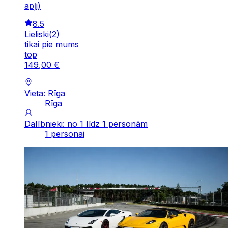
apļi)
8.5
Lieliski
(
2
)
tikai pie mums
top
149
,
00
€
Vieta: Rīga
Rīga
Dalībnieki: no 1 līdz 1 personām
1 personai