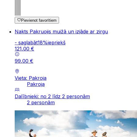
Pievienot favorītiem
Nakts Pakruojis muižā un izjāde ar zirgu
-
saglabāt
18
%
iepriekš
121
,
00
€
99
,
00
€
Vieta: Pakroja
Pakroja
Dalībnieki: no 2 līdz 2 personām
2 personām