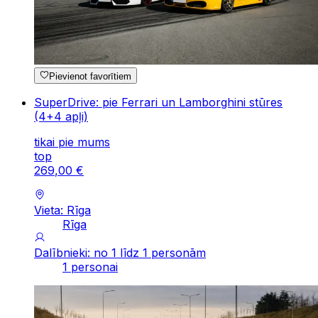
Pievienot favorītiem
SuperDrive: pie Ferrari un Lamborghini stūres
(4+4 apļi)
tikai pie mums
top
269
,
00
€
Vieta: Rīga
Rīga
Dalībnieki: no 1 līdz 1 personām
1 personai