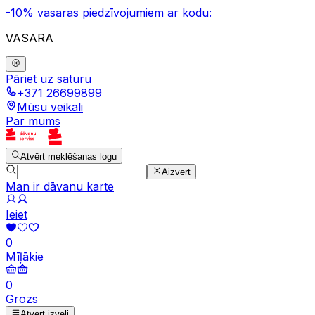
-10% vasaras piedzīvojumiem ar kodu:
VASARA
Pāriet uz saturu
+371 26699899
Mūsu veikali
Par mums
Atvērt meklēšanas logu
Aizvērt
Man ir dāvanu karte
Ieiet
0
Mīļākie
0
Grozs
Atvērt izvēli