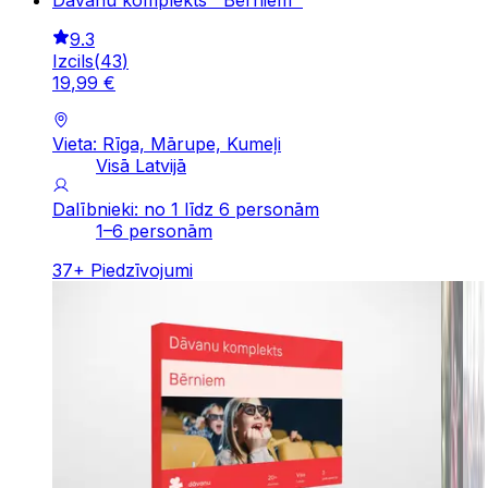
Dāvanu komplekts ''Bērniem''
9.3
Izcils
(
43
)
19
,
99
€
Vieta: Rīga, Mārupe, Kumeļi
Visā Latvijā
Dalībnieki: no 1 līdz 6 personām
1–6 personām
37
+
Piedzīvojumi