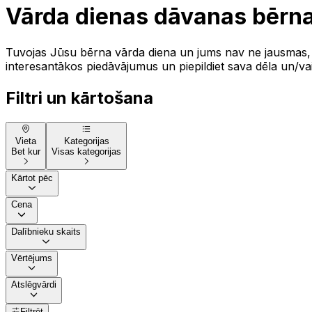
Vārda dienas dāvanas bērn
Tuvojas Jūsu bērna vārda diena un jums nav ne jausmas, k
interesantākos piedāvājumus un piepildiet sava dēla un/va
Filtri un kārtošana
Vieta
Kategorijas
Bet kur
Visas kategorijas
Kārtot pēc
Cena
Dalībnieku skaits
Vērtējums
Atslēgvārdi
Filtrēt