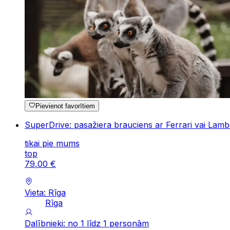
Pievienot favorītiem
SuperDrive: pasažiera brauciens ar Ferrari vai Lamb
tikai pie mums
top
79
,
00
€
Vieta: Rīga
Rīga
Dalībnieki: no 1 līdz 1 personām