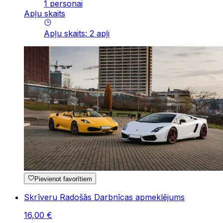
1 personai
Apļu skaits
Apļu skaits
:
2
apļi
Pievienot favorītiem
Skrīveru Radošās Darbnīcas apmeklējums
16
,
00
€