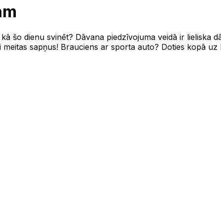
am
ā šo dienu svinēt? Dāvana piedzīvojuma veidā ir lieliska 
i meitas sapņus! Brauciens ar sporta auto? Doties kopā uz b