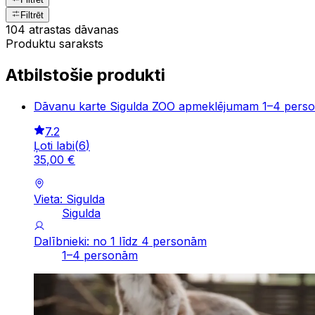
Filtrēt
104 atrastas dāvanas
Produktu saraksts
Atbilstošie produkti
Dāvanu karte Sigulda ZOO apmeklējumam 1–4 pers
7.2
Ļoti labi
(
6
)
35
,
00
€
Vieta: Sigulda
Sigulda
Dalībnieki: no 1 līdz 4 personām
1–4 personām