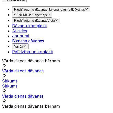
Piedzīvojumu dāvanas ikvienai gaumei!
Dāvanas
SAŅĒMĒJS
Saņēmējs
Piedzīvojumu dāvanas
Vieta
Dāvanu komplekti
Atlaides
Jaunumi
Biznesa dāvanas
Vairāk
Palīdzība un kontakti
Vārda dienas dāvanas bērnam
Vārda dienas dāvanas
Sākums
Sākums
Vārda dienas dāvanas
Vārda dienas dāvanas bērnam