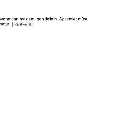
dāvana gan maziem, gan lieliem. Apskatiet mūsu
atut...
Rādīt vairāk