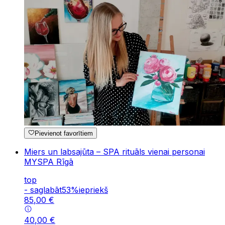
Pievienot favorītiem
Miers un labsajūta – SPA rituāls vienai personai
MYSPA Rīgā
top
-
saglabāt
53
%
iepriekš
85
,
00
€
40
,
00
€