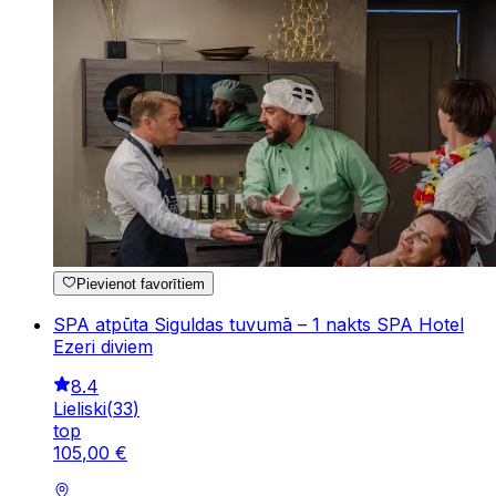
Pievienot favorītiem
SPA atpūta Siguldas tuvumā – 1 nakts SPA Hotel
Ezeri diviem
8.4
Lieliski
(
33
)
top
105
,
00
€