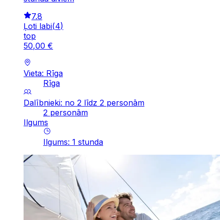
7.8
Ļoti labi
(
4
)
top
50
,
00
€
Vieta: Rīga
Rīga
Dalībnieki: no 2 līdz 2 personām
2 personām
Ilgums
Ilgums
:
1
stunda