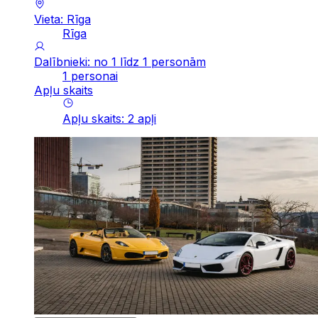
Vieta: Rīga
Rīga
Dalībnieki: no 1 līdz 1 personām
1 personai
Apļu skaits
Apļu skaits
:
2
apļi