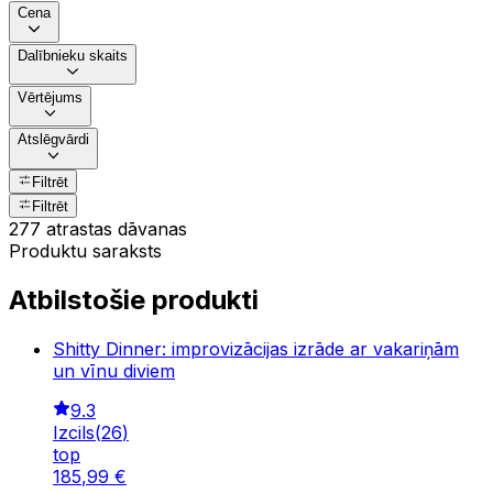
Cena
Dalībnieku skaits
Vērtējums
Atslēgvārdi
Filtrēt
Filtrēt
277 atrastas dāvanas
Produktu saraksts
Atbilstošie produkti
Shitty Dinner: improvizācijas izrāde ar vakariņām
un vīnu diviem
9.3
Izcils
(
26
)
top
185
,
99
€