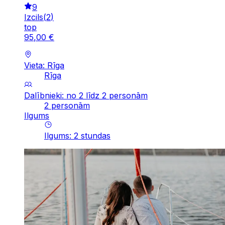
9
Izcils
(
2
)
top
95
,
00
€
Vieta: Rīga
Rīga
Dalībnieki: no 2 līdz 2 personām
2 personām
Ilgums
Ilgums
:
2
stundas