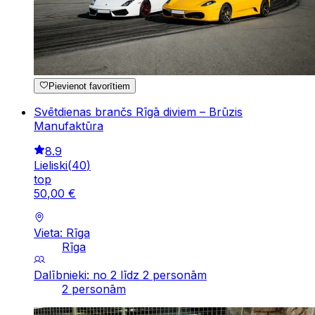
Pievienot favorītiem
Svētdienas brančs Rīgā diviem – Brūzis
Manufaktūra
8.9
Lieliski
(
40
)
top
50
,
00
€
Vieta: Rīga
Rīga
Dalībnieki: no 2 līdz 2 personām
2 personām