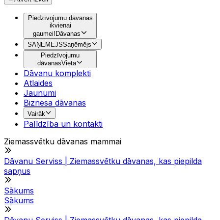
Piedzīvojumu dāvanas
ikvienai
gaumei!
Dāvanas
SAŅĒMĒJS
Saņēmējs
Piedzīvojumu
dāvanas
Vieta
Dāvanu komplekti
Atlaides
Jaunumi
Biznesa dāvanas
Vairāk
Palīdzība un kontakti
Ziemassvētku dāvanas mammai
Dāvanu Serviss | Ziemassvētku dāvanas, kas piepilda
sapņus
Sākums
Sākums
Dāvanu Serviss | Ziemassvētku dāvanas, kas piepilda