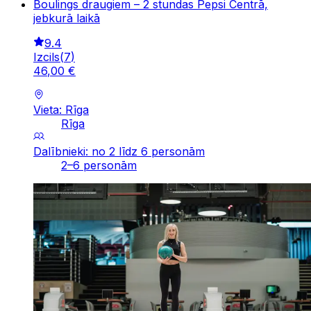
Boulings draugiem – 2 stundas Pepsi Centrā,
jebkurā laikā
9.4
Izcils
(
7
)
46
,
00
€
Vieta: Rīga
Rīga
Dalībnieki: no 2 līdz 6 personām
2–6 personām