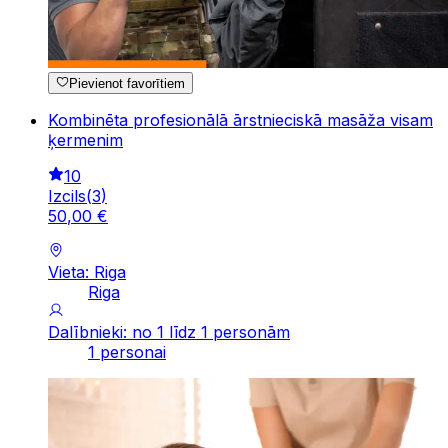
Pievienot favorītiem
Kombinēta profesionālā ārstnieciskā masāža visam
ķermenim
10
Izcils
(
3
)
50
,
00
€
Vieta: Riga
Riga
Dalībnieki: no 1 līdz 1 personām
1 personai