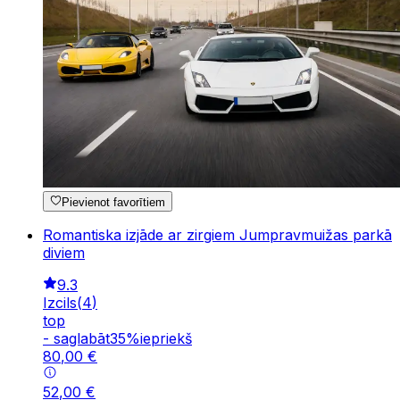
Pievienot favorītiem
Romantiska izjāde ar zirgiem Jumpravmuižas parkā
diviem
9.3
Izcils
(
4
)
top
-
saglabāt
35
%
iepriekš
80
,
00
€
52
,
00
€