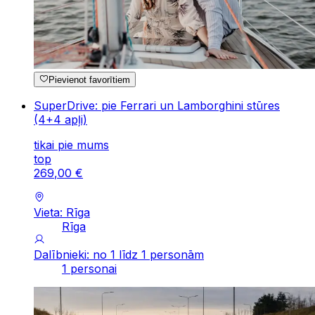
Pievienot favorītiem
SuperDrive: pie Ferrari un Lamborghini stūres
(4+4 apļi)
tikai pie mums
top
269
,
00
€
Vieta: Rīga
Rīga
Dalībnieki: no 1 līdz 1 personām
1 personai