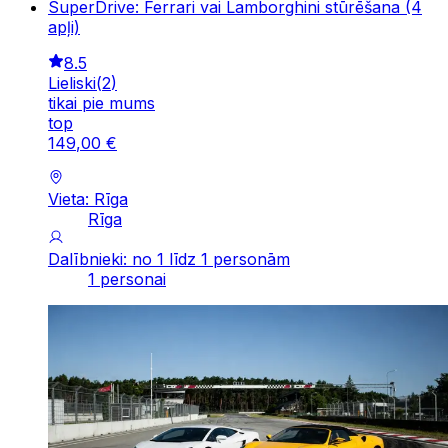
SuperDrive: Ferrari vai Lamborghini stūrēšana (4
apļi)
8.5
Lieliski
(
2
)
tikai pie mums
top
149
,
00
€
Vieta: Rīga
Rīga
Dalībnieki: no 1 līdz 1 personām
1 personai