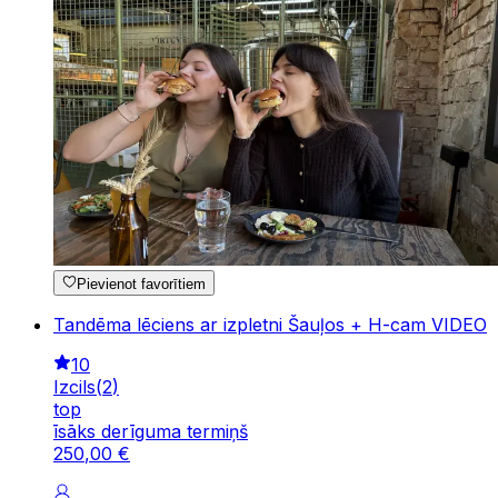
Pievienot favorītiem
Tandēma lēciens ar izpletni Šauļos + H-cam VIDEO
10
Izcils
(
2
)
top
īsāks derīguma termiņš
250
,
00
€