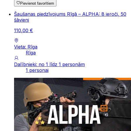
Pievienot favorītiem
Šaušanas piedzīvojums Rīgā – ALPHA: 8 ieroči, 50
šāvieni
110
,
00
€
Vieta: Rīga
Rīga
Dalībnieki: no 1 līdz 1 personām
1 personai