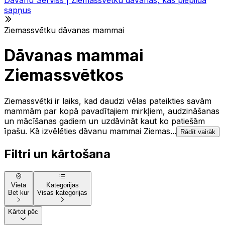
sapņus
Ziemassvētku dāvanas mammai
Dāvanas mammai
Ziemassvētkos
Ziemassvētki ir laiks, kad daudzi vēlas pateikties savām
mammām par kopā pavadītajiem mirkļiem, audzināšanas
un mācīšanas gadiem un uzdāvināt kaut ko patiešām
īpašu. Kā izvēlēties dāvanu mammai Ziemas...
Rādīt vairāk
Filtri un kārtošana
Vieta
Kategorijas
Bet kur
Visas kategorijas
Kārtot pēc