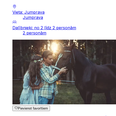
Vieta: Jumprava
Jumprava
Dalībnieki: no 2 līdz 2 personām
2 personām
Pievienot favorītiem