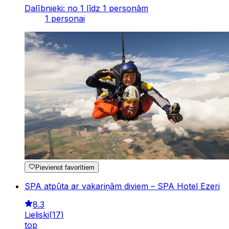
Dalībnieki: no 1 līdz 1 personām
1 personai
Pievienot favorītiem
SPA atpūta ar vakariņām diviem – SPA Hotel Ezeri
8.3
Lieliski
(
17
)
top