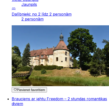
Jaunpils
Dalībnieki: no 2 līdz 2 personām
2 personām
Pievienot favorītiem
Brauciens ar jahtu Freedom – 2 stundas romantikas
diviem