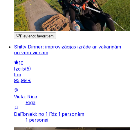
Pievienot favorītiem
Shitty Dinner: improvizācijas izrāde ar vakariņām
un vīnu vienam
10
Izcils
(
5
)
top
95
,
99
€
Vieta: Rīga
Rīga
Dalībnieki: no 1 līdz 1 personām
1 personai