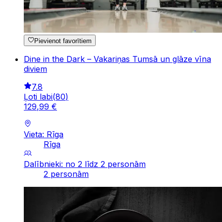
Pievienot favorītiem
Dine in the Dark – Vakariņas Tumsā un glāze vīna
diviem
7.8
Ļoti labi
(
80
)
129
,
99
€
Vieta: Rīga
Rīga
Dalībnieki: no 2 līdz 2 personām
2 personām