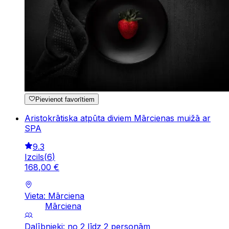
Pievienot favorītiem
Aristokrātiska atpūta diviem Mārcienas muižā ar
SPA
9.3
Izcils
(
6
)
168
,
00
€
Vieta: Mārciena
Mārciena
Dalībnieki: no 2 līdz 2 personām