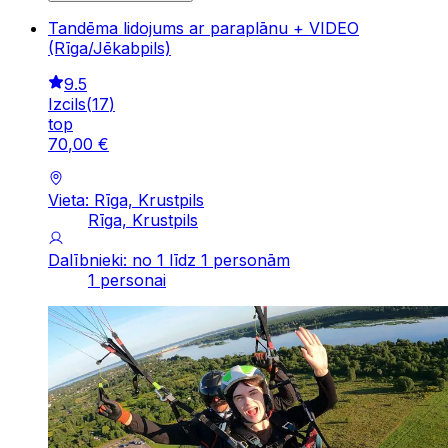
Tandēma lidojums ar paraplānu + VIDEO
(Rīga/Jēkabpils)
9.5
Izcils
(
17
)
top
70
,
00
€
Vieta: Rīga, Krustpils
Rīga, Krustpils
Dalībnieki: no 1 līdz 1 personām
1 personai