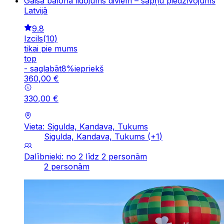
Gaisa balona lidojums diviem – sapņu piedzīvojums
Latvijā
9.8
Izcils
(
10
)
tikai pie mums
top
-
saglabāt
8
%
iepriekš
360
,
00
€
330
,
00
€
Vieta: Sigulda, Kandava, Tukums
Sigulda, Kandava, Tukums
(+
1
)
Dalībnieki: no 2 līdz 2 personām
2 personām