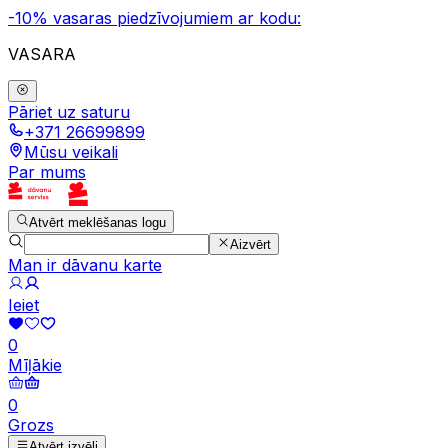
-10% vasaras piedzīvojumiem ar kodu:
VASARA
Pāriet uz saturu
+371 26699899
Mūsu veikali
Par mums
Atvērt meklēšanas logu
Aizvērt
Man ir dāvanu karte
Ieiet
0
Mīļākie
0
Grozs
Atvērt izvēli