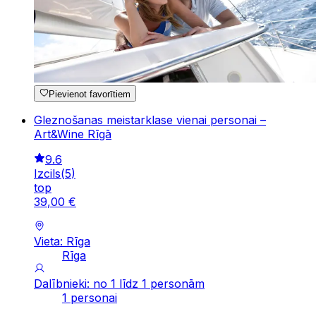
Pievienot favorītiem
Gleznošanas meistarklase vienai personai –
Art&Wine Rīgā
9.6
Izcils
(
5
)
top
39
,
00
€
Vieta: Rīga
Rīga
Dalībnieki: no 1 līdz 1 personām
1 personai