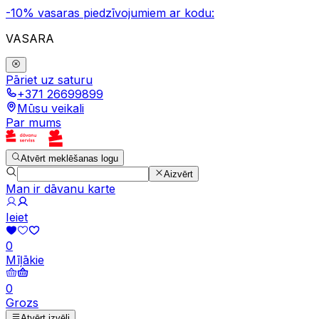
-10% vasaras piedzīvojumiem ar kodu:
VASARA
Pāriet uz saturu
+371 26699899
Mūsu veikali
Par mums
Atvērt meklēšanas logu
Aizvērt
Man ir dāvanu karte
Ieiet
0
Mīļākie
0
Grozs
Atvērt izvēli