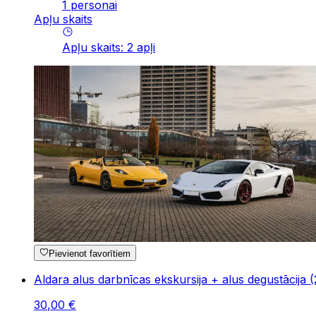
1 personai
Apļu skaits
Apļu skaits
:
2
apļi
Pievienot favorītiem
Aldara alus darbnīcas ekskursija + alus degustācija (
30
,
00
€