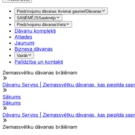
Piedzīvojumu dāvanas ikvienai gaumei!
Dāvanas
SAŅĒMĒJS
Saņēmējs
Piedzīvojumu dāvanas
Vieta
Dāvanu komplekti
Atlaides
Jaunumi
Biznesa dāvanas
Vairāk
Palīdzība un kontakti
Ziemassvētku dāvanas brālēnam
Dāvanu Serviss | Ziemassvētku dāvanas, kas piepilda sap
Sākums
Sākums
Dāvanu Serviss | Ziemassvētku dāvanas, kas piepilda sap
Ziemassvētku dāvanas brālēnam