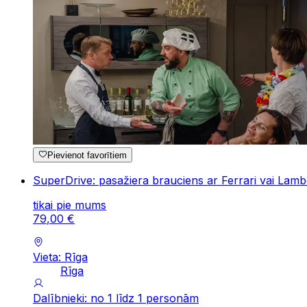
Pievienot favorītiem
SuperDrive: pasažiera brauciens ar Ferrari vai Lamb
tikai pie mums
79
,
00
€
Vieta: Rīga
Rīga
Dalībnieki: no 1 līdz 1 personām