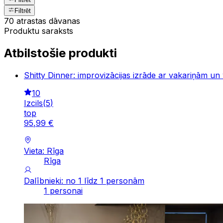
Filtrēt
70 atrastas dāvanas
Produktu saraksts
Atbilstošie produkti
Shitty Dinner: improvizācijas izrāde ar vakariņām un
10
Izcils
(
5
)
top
95
,
99
€
Vieta: Rīga
Rīga
Dalībnieki: no 1 līdz 1 personām
1 personai