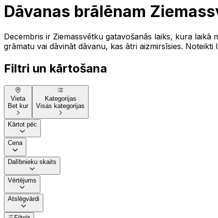
Dāvanas brālēnam Ziemass
Decembris ir Ziemassvētku gatavošanās laiks, kura laikā m
grāmatu vai dāvināt dāvanu, kas ātri aizmirsīsies. Noteikti 
Filtri un kārtošana
Vieta
Kategorijas
Bet kur
Visas kategorijas
Kārtot pēc
Cena
Dalībnieku skaits
Vērtējums
Atslēgvārdi
Filtrēt