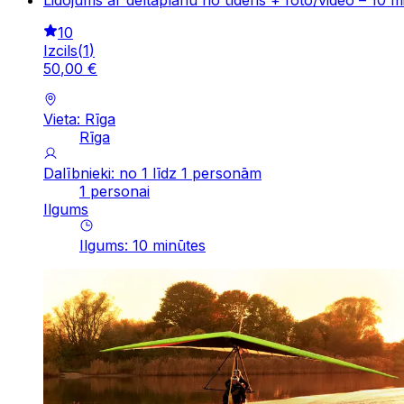
Lidojums ar deltaplānu no ūdens + foto/video – 10 mi
10
Izcils
(
1
)
50
,
00
€
Vieta: Rīga
Rīga
Dalībnieki: no 1 līdz 1 personām
1 personai
Ilgums
Ilgums
:
10
minūtes