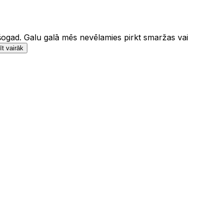
 šogad. Galu galā mēs nevēlamies pirkt smaržas vai
īt vairāk