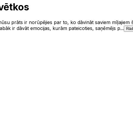
vētkos
ūsu prāts ir norūpējies par to, ko dāvināt saviem mīļajiem
labāk ir dāvāt emocijas, kurām pateicoties, saņēmējs p...
Rād