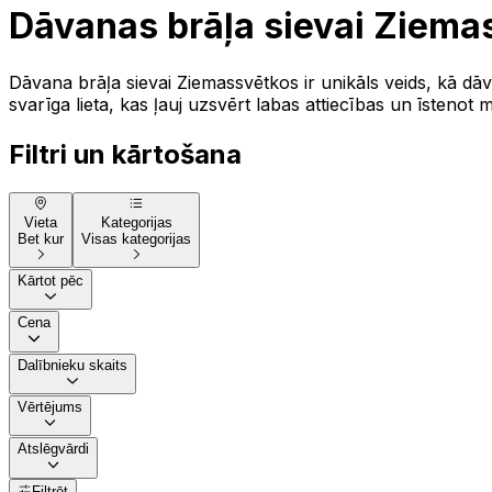
Dāvanas brāļa sievai Ziema
Dāvana brāļa sievai Ziemassvētkos ir unikāls veids, kā d
svarīga lieta, kas ļauj uzsvērt labas attiecības un īstenot 
Filtri un kārtošana
Vieta
Kategorijas
Bet kur
Visas kategorijas
Kārtot pēc
Cena
Dalībnieku skaits
Vērtējums
Atslēgvārdi
Filtrēt