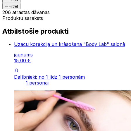
Filtrēt
206 atrastas dāvanas
Produktu saraksts
Atbilstošie produkti
Uzacu korekcija un krāsošana "Body Lab" salonā
jaunums
15
,
00
€
Dalībnieki: no 1 līdz 1 personām
1 personai