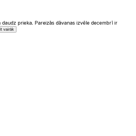
m daudz prieka. Pareizās dāvanas izvēle decembrī ir
t vairāk