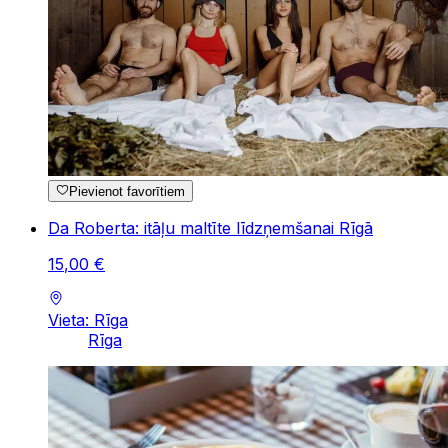
Pievienot favorītiem
Da Roberta: itāļu maltīte līdzņemšanai Rīgā
15
,
00
€
Vieta: Rīga
Rīga