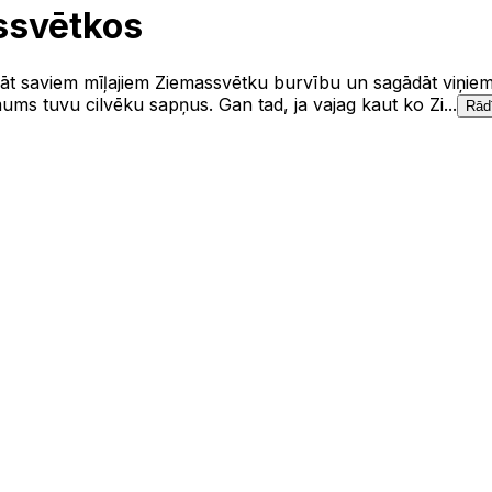
ssvētkos
āvāt saviem mīļajiem Ziemassvētku burvību un sagādāt viņie
mums tuvu cilvēku sapņus. Gan tad, ja vajag kaut ko Zi...
Rādī