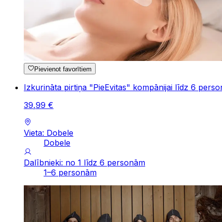
Pievienot favorītiem
Izkurināta pirtiņa "PieEvitas" kompānijai līdz 6 pers
39
,
99
€
Vieta: Dobele
Dobele
Dalībnieki: no 1 līdz 6 personām
1–6 personām