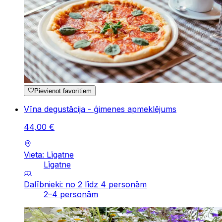
Pievienot favorītiem
Vīna degustācija - ģimenes apmeklējums
44
,
00
€
Vieta: Līgatne
Līgatne
Dalībnieki: no 2 līdz 4 personām
2–4 personām