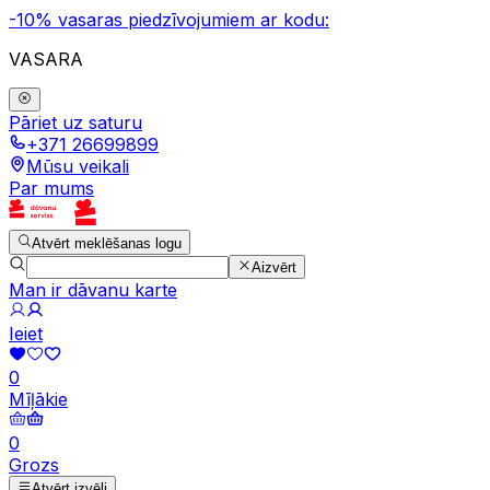
-10% vasaras piedzīvojumiem ar kodu:
VASARA
Pāriet uz saturu
+371 26699899
Mūsu veikali
Par mums
Atvērt meklēšanas logu
Aizvērt
Man ir dāvanu karte
Ieiet
0
Mīļākie
0
Grozs
Atvērt izvēli