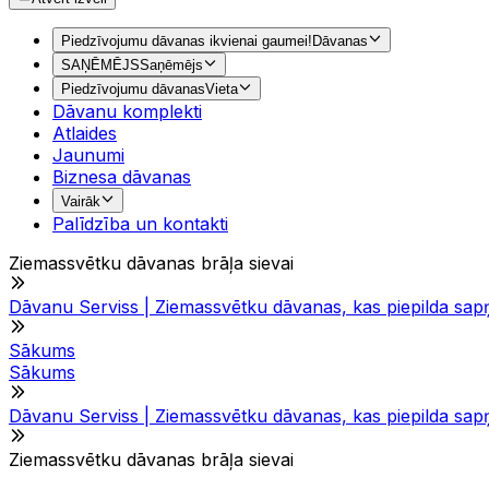
Piedzīvojumu dāvanas ikvienai gaumei!
Dāvanas
SAŅĒMĒJS
Saņēmējs
Piedzīvojumu dāvanas
Vieta
Dāvanu komplekti
Atlaides
Jaunumi
Biznesa dāvanas
Vairāk
Palīdzība un kontakti
Ziemassvētku dāvanas brāļa sievai
Dāvanu Serviss | Ziemassvētku dāvanas, kas piepilda sap
Sākums
Sākums
Dāvanu Serviss | Ziemassvētku dāvanas, kas piepilda sap
Ziemassvētku dāvanas brāļa sievai