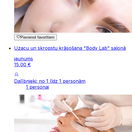
Pievienot favorītiem
Uzacu un skropstu krāsošana "Body Lab" salonā
jaunums
15
,
00
€
Dalībnieki: no 1 līdz 1 personām
1 personai