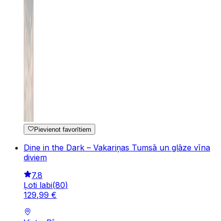
Pievienot favorītiem
Dine in the Dark – Vakariņas Tumsā un glāze vīna
diviem
7.8
Ļoti labi
(
80
)
129
,
99
€