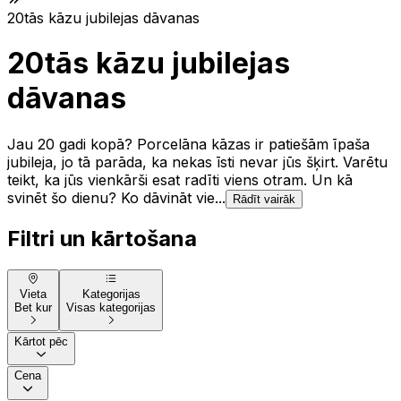
20tās kāzu jubilejas dāvanas
20tās kāzu jubilejas
dāvanas
Jau 20 gadi kopā? Porcelāna kāzas ir patiešām īpaša
jubileja, jo tā parāda, ka nekas īsti nevar jūs šķirt. Varētu
teikt, ka jūs vienkārši esat radīti viens otram. Un kā
svinēt šo dienu? Ko dāvināt vie...
Rādīt vairāk
Filtri un kārtošana
Vieta
Kategorijas
Bet kur
Visas kategorijas
Kārtot pēc
Cena