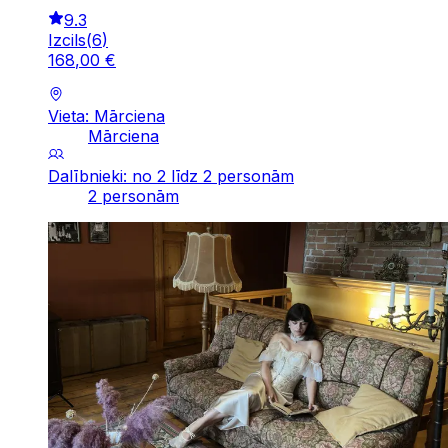
9.3
Izcils
(
6
)
168
,
00
€
Vieta: Mārciena
Mārciena
Dalībnieki: no 2 līdz 2 personām
2 personām