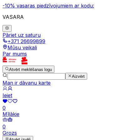
-10% vasaras piedzīvojumiem ar kodu:
VASARA
Pāriet uz saturu
+371 26699899
Mūsu veikali
Par mums
Atvērt meklēšanas logu
Aizvērt
Man ir dāvanu karte
Ieiet
0
Mīļākie
0
Grozs
Atvērt izvēli