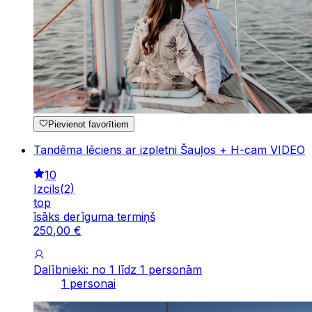
Pievienot favorītiem
Tandēma lēciens ar izpletni Šauļos + H-cam VIDEO
10
Izcils
(
2
)
top
īsāks derīguma termiņš
250
,
00
€
Dalībnieki: no 1 līdz 1 personām
1 personai