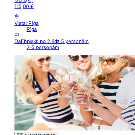
Izcils
(
4
)
115
,
00
€
Vieta: Rīga
Rīga
Dalībnieki: no 2 līdz 5 personām
2–5 personām