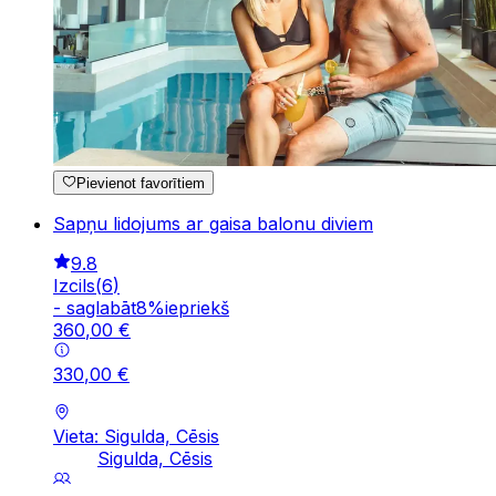
Pievienot favorītiem
Sapņu lidojums ar gaisa balonu diviem
9.8
Izcils
(
6
)
-
saglabāt
8
%
iepriekš
360
,
00
€
330
,
00
€
Vieta: Sigulda, Cēsis
Sigulda, Cēsis