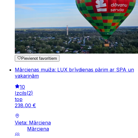
Pievienot favorītiem
Mārcienas muiža: LUX brīvdienas pārim ar SPA un
vakariņām
10
Izcils
(
2
)
top
238
,
00
€
Vieta: Mārciena
Mārciena