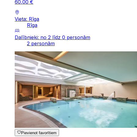
60
,
00
€
Vieta: Rīga
Rīga
Dalībnieki: no 2 līdz 0 personām
2 personām
Pievienot favorītiem