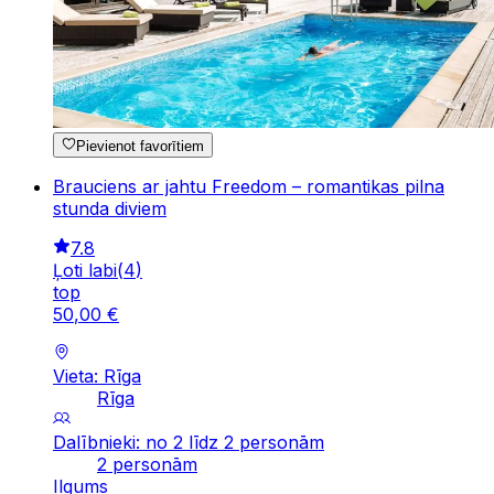
Pievienot favorītiem
Brauciens ar jahtu Freedom – romantikas pilna
stunda diviem
7.8
Ļoti labi
(
4
)
top
50
,
00
€
Vieta: Rīga
Rīga
Dalībnieki: no 2 līdz 2 personām
2 personām
Ilgums