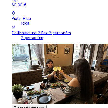
top
60
,
00
€
Vieta: Rīga
Rīga
Dalībnieki: no 2 līdz 2 personām
2 personām
Pievienot favorītiem