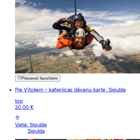
Pievienot favorītiem
Pie Vītoliem – kafejnīcas dāvanu karte, Sigulda
top
20
,
00
€
Vieta: Sigulda
Sigulda