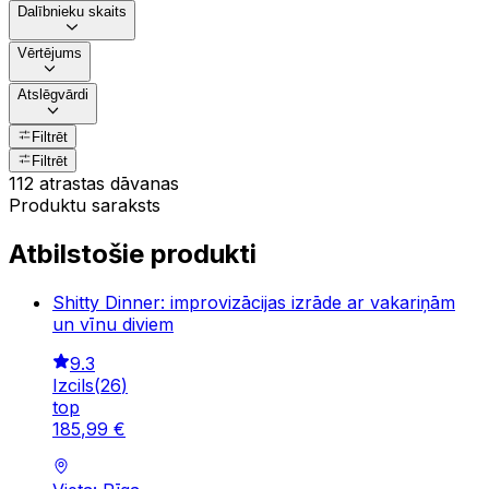
Dalībnieku skaits
Vērtējums
Atslēgvārdi
Filtrēt
Filtrēt
112 atrastas dāvanas
Produktu saraksts
Atbilstošie produkti
Shitty Dinner: improvizācijas izrāde ar vakariņām
un vīnu diviem
9.3
Izcils
(
26
)
top
185
,
99
€