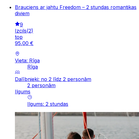
Brauciens ar jahtu Freedom – 2 stundas romantikas
diviem
9
Izcils
(
2
)
top
95
,
00
€
Vieta: Rīga
Rīga
Dalībnieki: no 2 līdz 2 personām
2 personām
Ilgums
Ilgums
:
2
stundas