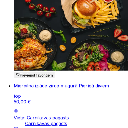
Pievienot favorītiem
Mierpilna izjāde zirga mugurā Pierīgā diviem
top
50
,
00
€
Vieta: Carnikavas pagasts
Carnikavas pagasts