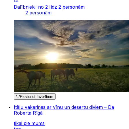
Dalībnieki: no 2 līdz 2 personām
2 personām
Pievienot favorītiem
Itāļu vakariņas ar vīnu un desertu diviem – Da
Roberta Rīgā
tikai pie mums