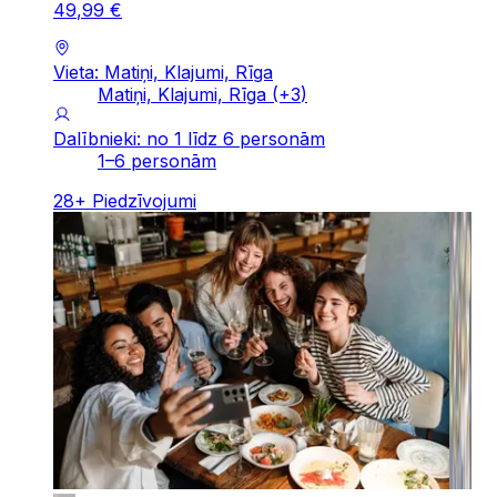
49
,
99
€
Vieta: Matiņi, Klajumi, Rīga
Matiņi, Klajumi, Rīga
(+
3
)
Dalībnieki: no 1 līdz 6 personām
1–6 personām
28
+
Piedzīvojumi