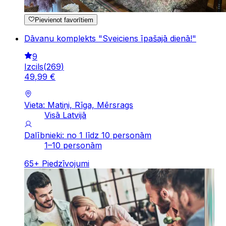
Pievienot favorītiem
Dāvanu komplekts "Sveiciens īpašajā dienā!"
9
Izcils
(
269
)
49
,
99
€
Vieta: Matiņi, Rīga, Mērsrags
Visā Latvijā
Dalībnieki: no 1 līdz 10 personām
1–10 personām
65
+
Piedzīvojumi