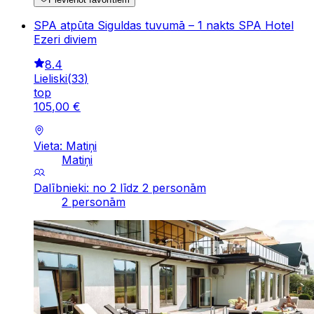
SPA atpūta Siguldas tuvumā – 1 nakts SPA Hotel
Ezeri diviem
8.4
Lieliski
(
33
)
top
105
,
00
€
Vieta: Matiņi
Matiņi
Dalībnieki: no 2 līdz 2 personām
2 personām