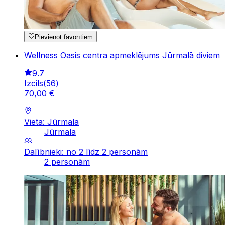
Pievienot favorītiem
Wellness Oasis centra apmeklējums Jūrmalā diviem
9.7
Izcils
(
56
)
70
,
00
€
Vieta: Jūrmala
Jūrmala
Dalībnieki: no 2 līdz 2 personām
2 personām