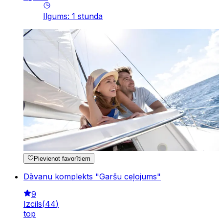
Ilgums
:
1
stunda
Pievienot favorītiem
Dāvanu komplekts "Garšu ceļojums"
9
Izcils
(
44
)
top