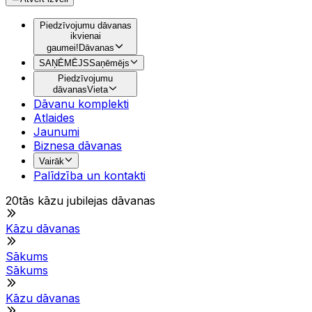
Piedzīvojumu dāvanas
ikvienai
gaumei!
Dāvanas
SAŅĒMĒJS
Saņēmējs
Piedzīvojumu
dāvanas
Vieta
Dāvanu komplekti
Atlaides
Jaunumi
Biznesa dāvanas
Vairāk
Palīdzība un kontakti
20tās kāzu jubilejas dāvanas
Kāzu dāvanas
Sākums
Sākums
Kāzu dāvanas