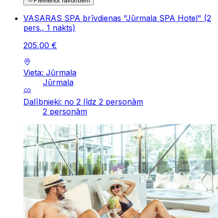
Pievienot favorītiem
VASARAS SPA brīvdienas "Jūrmala SPA Hotel" (2
pers., 1 nakts)
205
,
00
€
Vieta: Jūrmala
Jūrmala
Dalībnieki: no 2 līdz 2 personām
2 personām