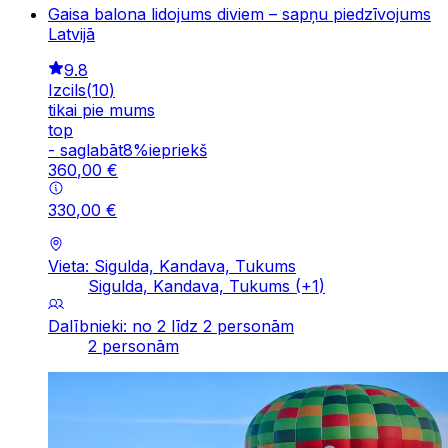
Gaisa balona lidojums diviem – sapņu piedzīvojums
Latvijā
9.8
Izcils
(
10
)
tikai pie mums
top
-
saglabāt
8
%
iepriekš
360
,
00
€
330
,
00
€
Vieta: Sigulda, Kandava, Tukums
Sigulda, Kandava, Tukums
(+
1
)
Dalībnieki: no 2 līdz 2 personām
2 personām