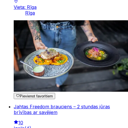
Vieta: Rīga
Rīga
Pievienot favorītiem
Jahtas Freedom brauciens – 2 stundas jūras
brīvības ar savējiem
10