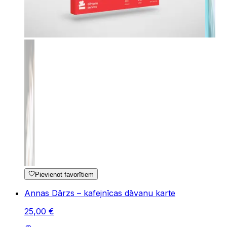
Pievienot favorītiem
Annas Dārzs – kafejnīcas dāvanu karte
25
,
00
€