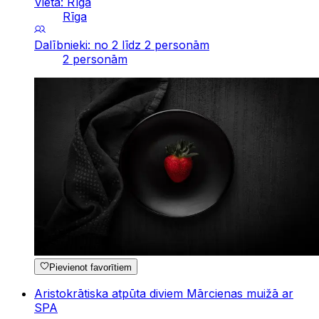
Vieta: Rīga
Rīga
Dalībnieki: no 2 līdz 2 personām
2 personām
Pievienot favorītiem
Aristokrātiska atpūta diviem Mārcienas muižā ar
SPA