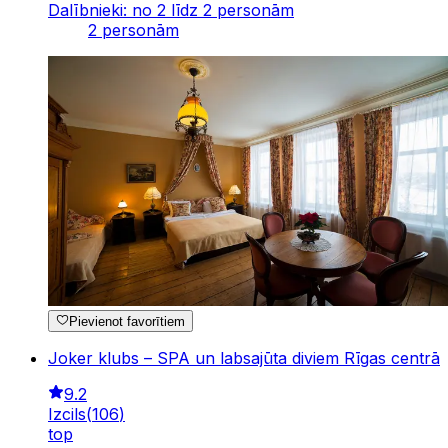
Dalībnieki: no 2 līdz 2 personām
2 personām
Pievienot favorītiem
Joker klubs – SPA un labsajūta diviem Rīgas centrā
9.2
Izcils
(
106
)
top