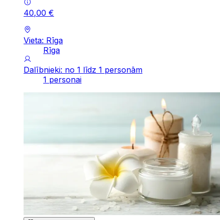
40
,
00
€
Vieta: Rīga
Rīga
Dalībnieki: no 1 līdz 1 personām
1 personai