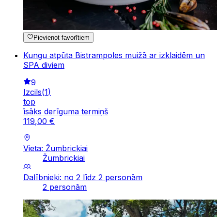
Pievienot favorītiem
Kungu atpūta Bistrampoles muižā ar izklaidēm un
SPA diviem
9
Izcils
(
1
)
top
īsāks derīguma termiņš
119
,
00
€
Vieta: Žumbrickiai
Žumbrickiai
Dalībnieki: no 2 līdz 2 personām
2 personām