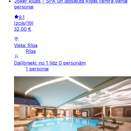
Joker klubs – SPA un labsajūta Rīgas centrā vienai
personai
9.1
Izcils
(
19
)
32
,
00
€
Vieta: Rīga
Rīga
Dalībnieki: no 1 līdz 0 personām
1 personai