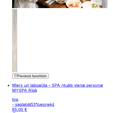
Pievienot favorītiem
Miers un labsajūta – SPA rituāls vienai personai
MYSPA Rīgā
top
-
saglabāt
53
%
iepriekš
85
,
00
€