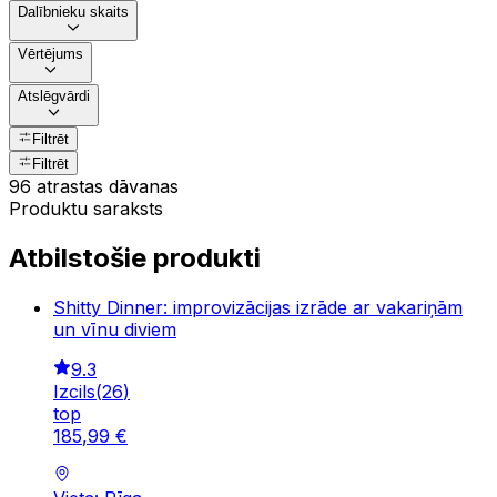
Dalībnieku skaits
Vērtējums
Atslēgvārdi
Filtrēt
Filtrēt
96 atrastas dāvanas
Produktu saraksts
Atbilstošie produkti
Shitty Dinner: improvizācijas izrāde ar vakariņām
un vīnu diviem
9.3
Izcils
(
26
)
top
185
,
99
€