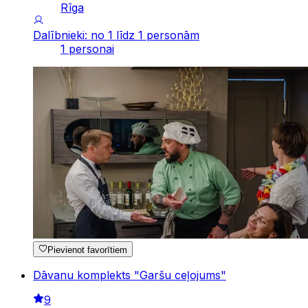
Rīga
Dalībnieki: no 1 līdz 1 personām
1 personai
Pievienot favorītiem
Dāvanu komplekts "Garšu ceļojums"
9