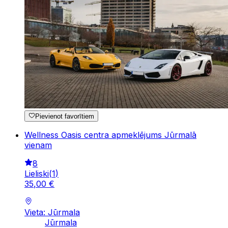
Pievienot favorītiem
Wellness Oasis centra apmeklējums Jūrmalā
vienam
8
Lieliski
(
1
)
35
,
00
€
Vieta: Jūrmala
Jūrmala