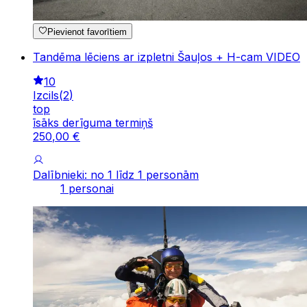
Pievienot favorītiem
Tandēma lēciens ar izpletni Šauļos + H-cam VIDEO
10
Izcils
(
2
)
top
īsāks derīguma termiņš
250
,
00
€
Dalībnieki: no 1 līdz 1 personām
1 personai