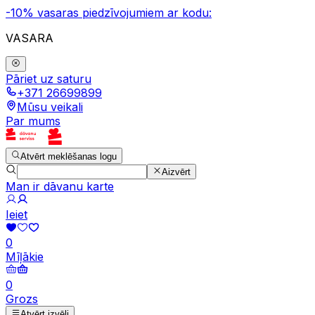
-10% vasaras piedzīvojumiem ar kodu:
VASARA
Pāriet uz saturu
+371 26699899
Mūsu veikali
Par mums
Atvērt meklēšanas logu
Aizvērt
Man ir dāvanu karte
Ieiet
0
Mīļākie
0
Grozs
Atvērt izvēli