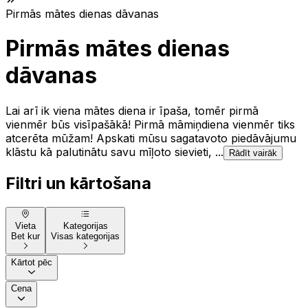
Pirmās mātes dienas dāvanas
Pirmās mātes dienas
dāvanas
Lai arī ik viena mātes diena ir īpaša, tomēr pirmā
vienmēr būs visīpašākā! Pirmā māmiņdiena vienmēr tiks
atcerēta mūžam! Apskati mūsu sagatavoto piedāvājumu
klāstu kā palutinātu savu mīļoto sievieti, ...
Rādīt vairāk
Filtri un kārtošana
Vieta
Kategorijas
Bet kur
Visas kategorijas
Kārtot pēc
Cena