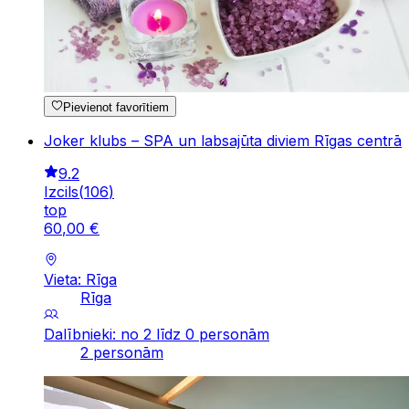
Pievienot favorītiem
Joker klubs – SPA un labsajūta diviem Rīgas centrā
9.2
Izcils
(
106
)
top
60
,
00
€
Vieta: Rīga
Rīga
Dalībnieki: no 2 līdz 0 personām
2 personām