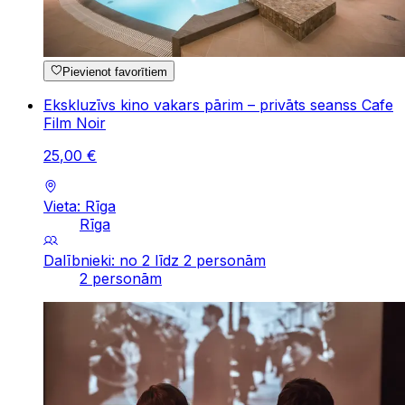
Pievienot favorītiem
Ekskluzīvs kino vakars pārim – privāts seanss Cafe
Film Noir
25
,
00
€
Vieta: Rīga
Rīga
Dalībnieki: no 2 līdz 2 personām
2 personām