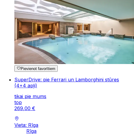
Pievienot favorītiem
SuperDrive: pie Ferrari un Lamborghini stūres
(4+4 apļi)
tikai pie mums
top
269
,
00
€
Vieta: Rīga
Rīga