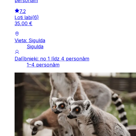
personām
7.2
Ļoti labi
(
6
)
35
,
00
€
Vieta: Sigulda
Sigulda
Dalībnieki: no 1 līdz 4 personām
1–4 personām