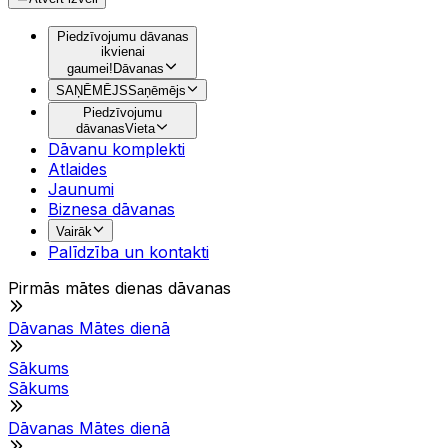
Piedzīvojumu dāvanas
ikvienai
gaumei!
Dāvanas
SAŅĒMĒJS
Saņēmējs
Piedzīvojumu
dāvanas
Vieta
Dāvanu komplekti
Atlaides
Jaunumi
Biznesa dāvanas
Vairāk
Palīdzība un kontakti
Pirmās mātes dienas dāvanas
Dāvanas Mātes dienā
Sākums
Sākums
Dāvanas Mātes dienā