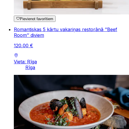
Pievienot favorītiem
Romantiskas 5 kārtu vakariņas restorānā ’’Beef
Room’’ diviem
120
,
00
€
Vieta: Rīga
Rīga