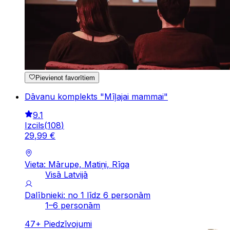
Pievienot favorītiem
Dāvanu komplekts "Mīļajai mammai"
9.1
Izcils
(
108
)
29
,
99
€
Vieta: Mārupe, Matiņi, Rīga
Visā Latvijā
Dalībnieki: no 1 līdz 6 personām
1–6 personām
47
+
Piedzīvojumi