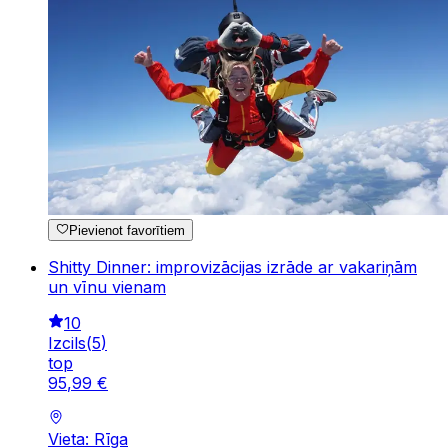
Pievienot favorītiem
Shitty Dinner: improvizācijas izrāde ar vakariņām
un vīnu vienam
10
Izcils
(
5
)
top
95
,
99
€
Vieta: Rīga