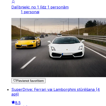
Dalībnieki: no 1 līdz 1 personām
1 personai
Pievienot favorītiem
SuperDrive: Ferrari vai Lamborghini stūrēšana (4
apļi)
8.5