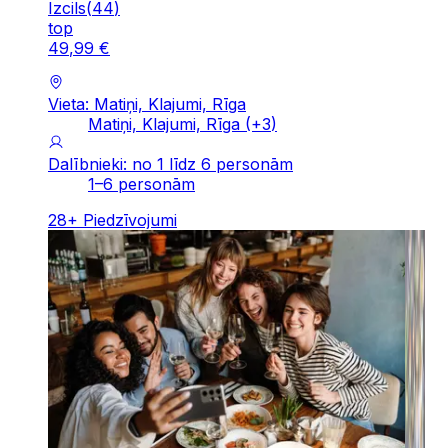
Izcils
(
44
)
top
49
,
99
€
Vieta: Matiņi, Klajumi, Rīga
Matiņi, Klajumi, Rīga
(+
3
)
Dalībnieki: no 1 līdz 6 personām
1–6 personām
28
+
Piedzīvojumi