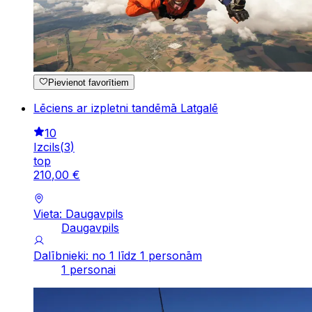
Pievienot favorītiem
Lēciens ar izpletni tandēmā Latgalē
10
Izcils
(
3
)
top
210
,
00
€
Vieta: Daugavpils
Daugavpils
Dalībnieki: no 1 līdz 1 personām
1 personai