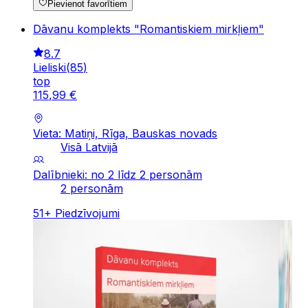
Pievienot favorītiem
Dāvanu komplekts "Romantiskiem mirkļiem"
8.7
Lieliski
(
85
)
top
115
,
99
€
Vieta: Matiņi, Rīga, Bauskas novads
Visā Latvijā
Dalībnieki: no 2 līdz 2 personām
2 personām
51
+
Piedzīvojumi