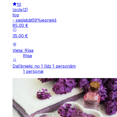
10
Izcils
(
2
)
top
-
saglabāt
59
%
iepriekš
85
,
00
€
35
,
00
€
Vieta: Rīga
Rīga
Dalībnieki: no 1 līdz 1 personām
1 personai