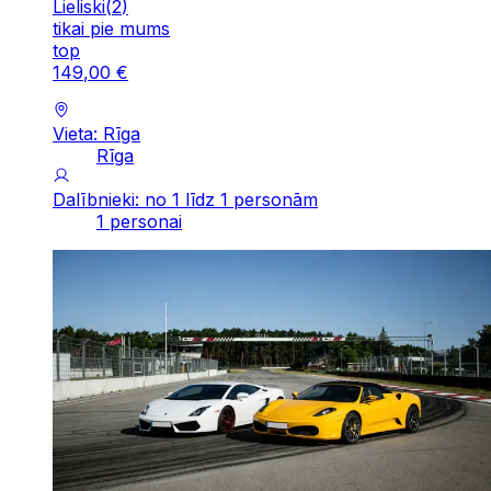
Lieliski
(
2
)
tikai pie mums
top
149
,
00
€
Vieta: Rīga
Rīga
Dalībnieki: no 1 līdz 1 personām
1 personai