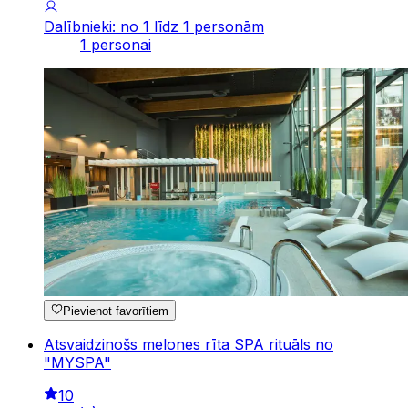
Dalībnieki: no 1 līdz 1 personām
1 personai
Pievienot favorītiem
Atsvaidzinošs melones rīta SPA rituāls no
"MYSPA"
10