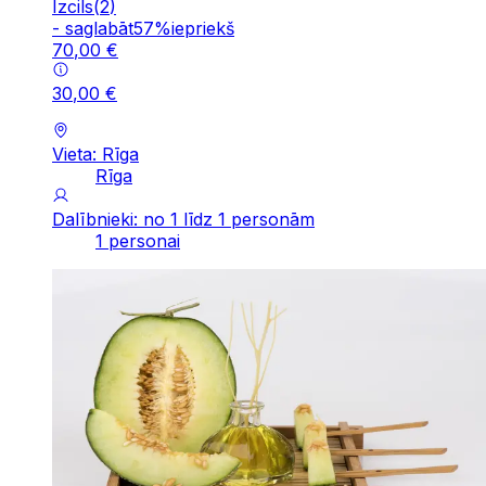
Izcils
(
2
)
-
saglabāt
57
%
iepriekš
70
,
00
€
30
,
00
€
Vieta: Rīga
Rīga
Dalībnieki: no 1 līdz 1 personām
1 personai