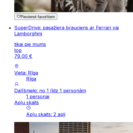
Pievienot favorītiem
SuperDrive: pasažiera brauciens ar Ferrari vai
Lamborghini
tikai pie mums
top
79
,
00
€
Vieta: Rīga
Rīga
Dalībnieki: no 1 līdz 1 personām
1 personai
Apļu skaits
Apļu skaits
:
2
apļi