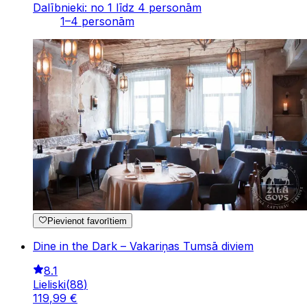
Dalībnieki: no 1 līdz 4 personām
1–4 personām
Pievienot favorītiem
Dine in the Dark – Vakariņas Tumsā diviem
8.1
Lieliski
(
88
)
119
,
99
€