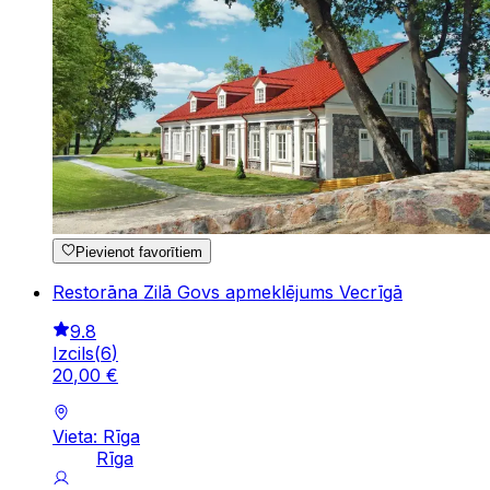
Pievienot favorītiem
Restorāna Zilā Govs apmeklējums Vecrīgā
9.8
Izcils
(
6
)
20
,
00
€
Vieta: Rīga
Rīga