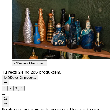
Pievienot favorītiem
Tu redzi 24 no 288 produktiem.
Ielādēt vairāk produktu
1
2
3
4
...
12
Ikkatra no mums vēlas to pēdējo mirkli pirms kāzām