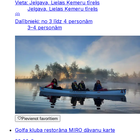
Vieta: Jelgava, Lielais Ķemeru tīrelis
Jelgava, Lielais Ķemeru tīrelis
Dalībnieki: no 3 līdz 4 personām
3–4 personām
Pievienot favorītiem
Golfa kluba restorāna MIRO dāvanu karte