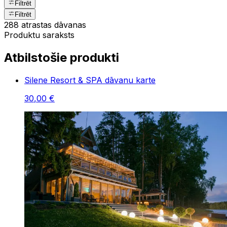
Filtrēt
Filtrēt
288 atrastas dāvanas
Produktu saraksts
Atbilstošie produkti
Silene Resort & SPA dāvanu karte
30
,
00
€