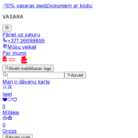
-10% vasaras piedzīvojumiem ar kodu:
VASARA
Pāriet uz saturu
+371 26699899
Mūsu veikali
Par mums
Atvērt meklēšanas logu
Aizvērt
Man ir dāvanu karte
Ieiet
0
Mīļākie
0
Grozs
Atvērt izvēli