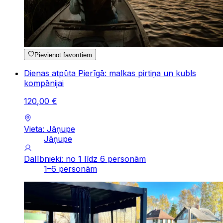
Pievienot favorītiem
Dienas atpūta Pierīgā: malkas pirtiņa un kubls
kompānijai
120
,
00
€
Vieta: Jāņupe
Jāņupe
Dalībnieki: no 1 līdz 6 personām
1–6 personām