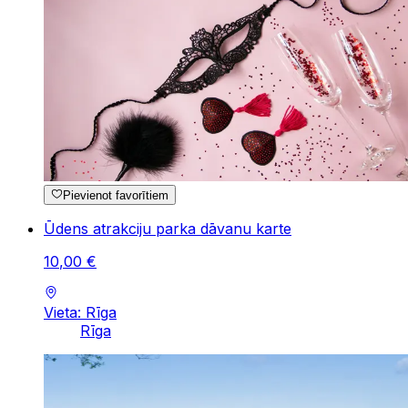
Pievienot favorītiem
Ūdens atrakciju parka dāvanu karte
10
,
00
€
Vieta: Rīga
Rīga