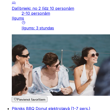
Dalībnieki: no 2 līdz 10 personām
2–10 personām
Ilgums
Ilgums
:
3
stundas
Pievienot favorītiem
Pikniks BBQ Donut elektrolaivā (1-7 pers.)