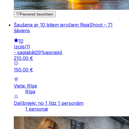
Pievienot favorītiem
Šaušana ar 10 īstiem ieročiem RigaShoot – 71
šāviens
10
Izcils
(
1
)
-
saglabāt
29
%
iepriekš
210
,
00
€
150
,
00
€
Vieta: Rīga
Rīga
Dalībnieki: no 1 līdz 1 personām
1 personai