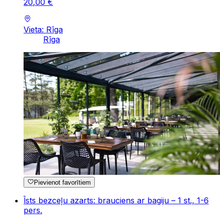
20
,
00
€
Vieta: Rīga
Rīga
Pievienot favorītiem
Īsts bezceļu azarts: brauciens ar bagiju – 1 st., 1-6
pers.