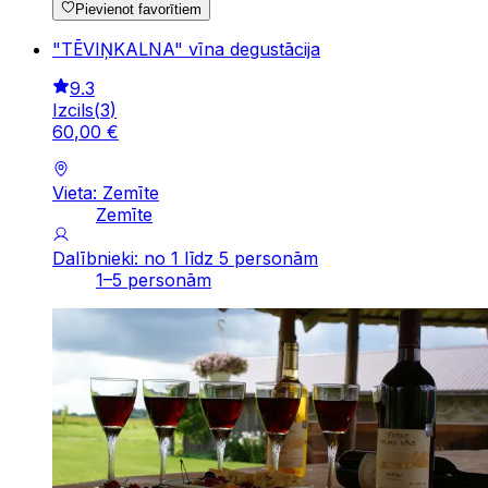
Pievienot favorītiem
"TĒVIŅKALNA" vīna degustācija
9.3
Izcils
(
3
)
60
,
00
€
Vieta: Zemīte
Zemīte
Dalībnieki: no 1 līdz 5 personām
1–5 personām