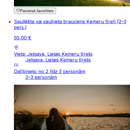
Pievienot favorītiem
Saullēkta vai saulrieta brauciens Ķemeru tīrelī (2–3
pers.)
50
,
00
€
Vieta: Jelgava, Lielais Ķemeru tīrelis
Jelgava, Lielais Ķemeru tīrelis
Dalībnieki: no 2 līdz 3 personām
2–3 personām