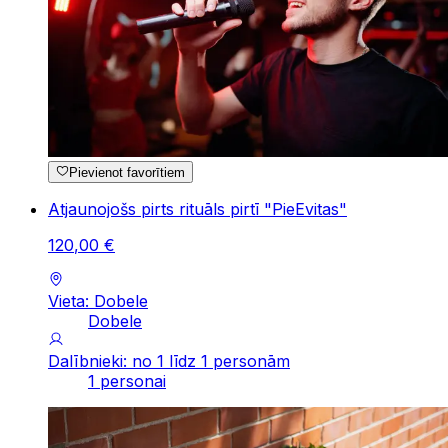
Pievienot favorītiem
Atjaunojošs pirts rituāls pirtī "PieEvitas"
120
,
00
€
Vieta: Dobele
Dobele
Dalībnieki: no 1 līdz 1 personām
1 personai