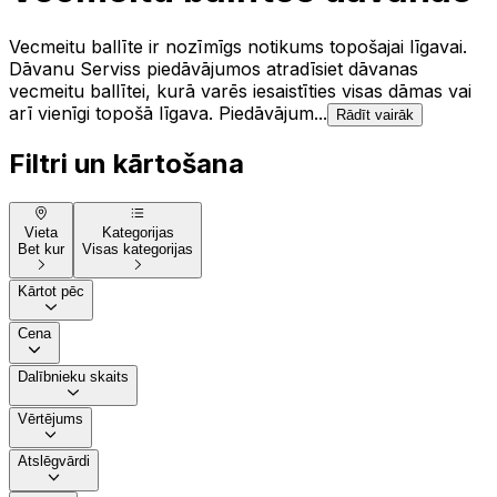
Vecmeitu ballīte ir nozīmīgs notikums topošajai līgavai.
Dāvanu Serviss piedāvājumos atradīsiet dāvanas
vecmeitu ballītei, kurā varēs iesaistīties visas dāmas vai
arī vienīgi topošā līgava. Piedāvājum...
Rādīt vairāk
Filtri un kārtošana
Vieta
Kategorijas
Bet kur
Visas kategorijas
Kārtot pēc
Cena
Dalībnieku skaits
Vērtējums
Atslēgvārdi