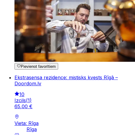
Pievienot favorītiem
Ekstrasensa rezidence: mistisks kvests Rīgā –
Doordom.lv
10
Izcils
(
1
)
65
,
00
€
Vieta: Rīga
Rīga