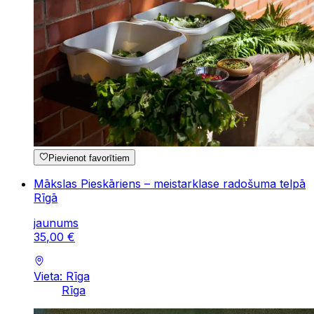
Pievienot favorītiem
Mākslas Pieskāriens – meistarklase radošuma telpā
Rīgā
jaunums
35
,
00
€
Vieta: Rīga
Rīga