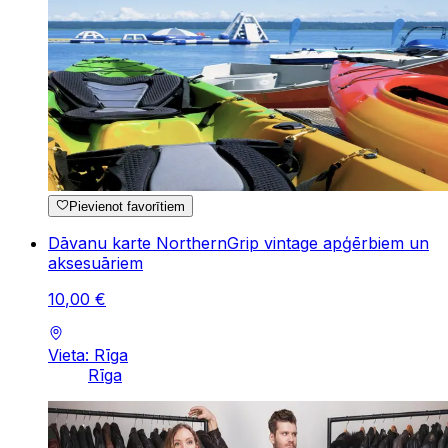
Pievienot favorītiem
Dāvanu karte NorthernGrip vintage apģērbiem un
aksesuāriem
10
,
00
€
Vieta: Rīga
Rīga