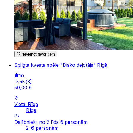
Pievienot favorītiem
Spilgta kvesta spēle "Disko dejotājs" Rīgā
10
Izcils
(
3
)
50
,
00
€
Vieta: Rīga
Rīga
Dalībnieki: no 2 līdz 6 personām
2–6 personām