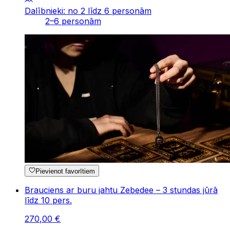
Dalībnieki: no 2 līdz 6 personām
2–6 personām
Pievienot favorītiem
Brauciens ar buru jahtu Zebedee – 3 stundas jūrā
līdz 10 pers.
270
,
00
€