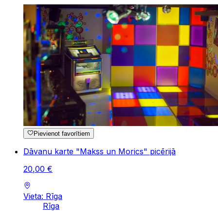
Pievienot favorītiem
Dāvanu karte "Makss un Morics" picērijā
20
,
00
€
Vieta: Rīga
Rīga