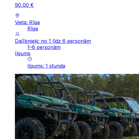
90
,
00
€
Vieta: Rīga
Rīga
Dalībnieki: no 1 līdz 6 personām
1–6 personām
Ilgums
Ilgums
:
1
stunda