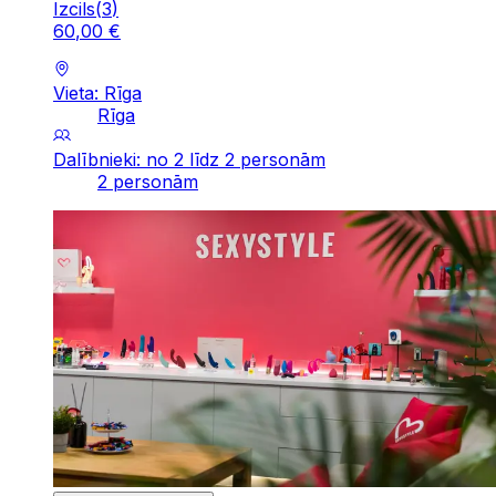
Izcils
(
3
)
60
,
00
€
Vieta: Rīga
Rīga
Dalībnieki: no 2 līdz 2 personām
2 personām