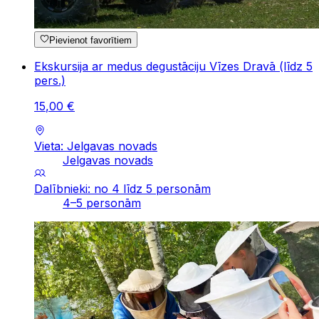
Pievienot favorītiem
Ekskursija ar medus degustāciju Vīzes Dravā (līdz 5
pers.)
15
,
00
€
Vieta: Jelgavas novads
Jelgavas novads
Dalībnieki: no 4 līdz 5 personām
4–5 personām