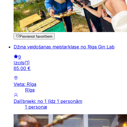
Pievienot favorītiem
Džina veidošanas meistarklase no Riga Gin Lab
9
Izcils
(
1
)
65
,
00
€
Vieta: Rīga
Rīga
Dalībnieki: no 1 līdz 1 personām
1 personai