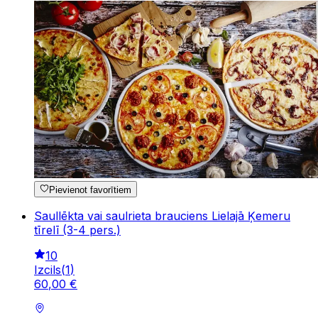
Pievienot favorītiem
Saullēkta vai saulrieta brauciens Lielajā Ķemeru
tīrelī (3-4 pers.)
10
Izcils
(
1
)
60
,
00
€