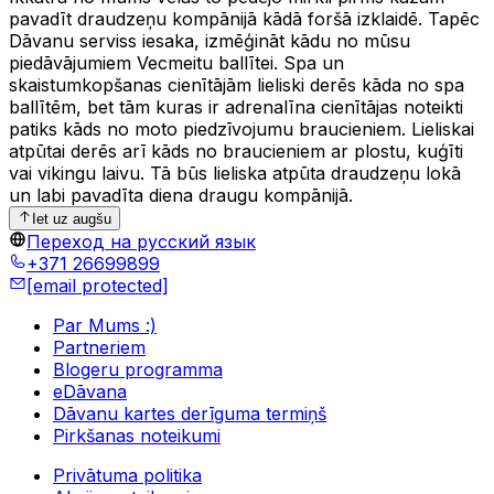
pavadīt draudzeņu kompānijā kādā foršā izklaidē. Tapēc
Dāvanu serviss iesaka, izmēģināt kādu no mūsu
piedāvājumiem Vecmeitu ballītei. Spa un
skaistumkopšanas cienītājām lieliski derēs kāda no spa
ballītēm, bet tām kuras ir adrenalīna cienītājas noteikti
patiks kāds no moto piedzīvojumu braucieniem. Lieliskai
atpūtai derēs arī kāds no braucieniem ar plostu, kuģīti
vai vikingu laivu. Tā būs lieliska atpūta draudzeņu lokā
un labi pavadīta diena draugu kompānijā.
Iet uz augšu
Переход на русский язык
+371 26699899
[email protected]
Par Mums :)
Partneriem
Blogeru programma
eDāvana
Dāvanu kartes derīguma termiņš
Pirkšanas noteikumi
Privātuma politika