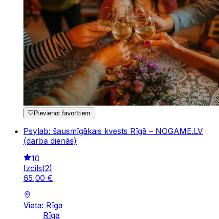
Pievienot favorītiem
Psylab: šausmīgākais kvests Rīgā – NOGAME.LV
(darba dienās)
10
Izcils
(
2
)
65
,
00
€
Vieta: Rīga
Rīga