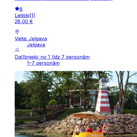
8
Lieliski
(
1
)
28
,
00
€
Vieta: Jelgava
Jelgava
Dalībnieki: no 1 līdz 7 personām
1–7 personām