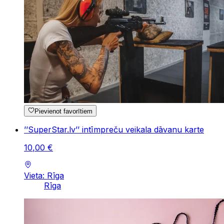
Pievienot favorītiem
’’SuperStar.lv’’ intīmpreču veikala dāvanu karte
10
,
00
€
Vieta: Rīga
Rīga