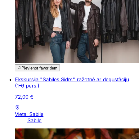
Pievienot favorītiem
Ekskursija "Sabiles Sidrs" ražotnē ar degustāciju
(1-6 pers.)
72
,
00
€
Vieta: Sabile
Sabile