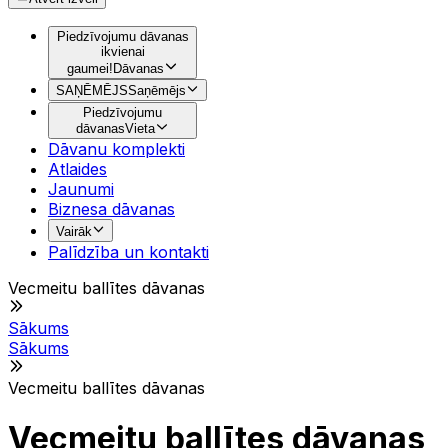
Piedzīvojumu dāvanas
ikvienai
gaumei!
Dāvanas
SAŅĒMĒJS
Saņēmējs
Piedzīvojumu
dāvanas
Vieta
Dāvanu komplekti
Atlaides
Jaunumi
Biznesa dāvanas
Vairāk
Palīdzība un kontakti
Vecmeitu ballītes dāvanas
Sākums
Sākums
Vecmeitu ballītes dāvanas
Vecmeitu ballītes dāvanas