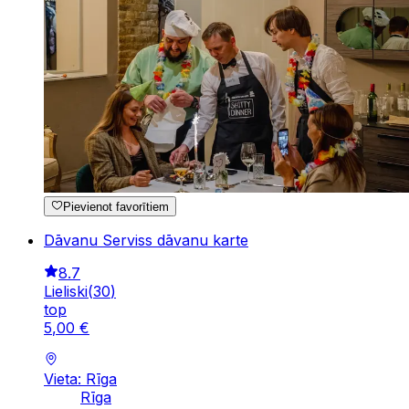
Pievienot favorītiem
Dāvanu Serviss dāvanu karte
8.7
Lieliski
(
30
)
top
5
,
00
€
Vieta: Rīga
Rīga