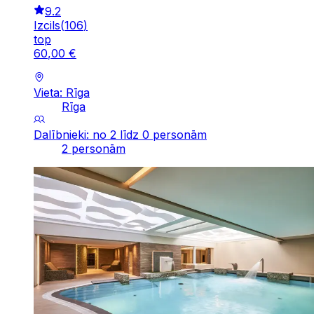
9.2
Izcils
(
106
)
top
60
,
00
€
Vieta: Rīga
Rīga
Dalībnieki: no 2 līdz 0 personām
2 personām