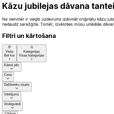
Kāzu jubilejas dāvana tante
Ne vienmēr ir viegls uzdevums izdomāt oriģinālu kāzu jubilej
nedaudz sarežģīta. Tomēr, izvēloties mūsu unikālās dāvanas
Filtri un kārtošana
Vieta
Kategorijas
Bet kur
Visas kategorijas
Kārtot pēc
Cena
Dalībnieku skaits
Vērtējums
Atslēgvārdi
Filtrēt