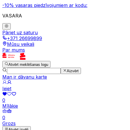
-10% vasaras piedzīvojumiem ar kodu:
VASARA
Pāriet uz saturu
+371 26699899
Mūsu veikali
Par mums
Atvērt meklēšanas logu
Aizvērt
Man ir dāvanu karte
Ieiet
0
Mīļākie
0
Grozs
Atvērt izvēli