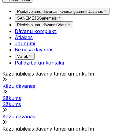
Piedzīvojumu dāvanas ikvienai gaumei!
Dāvanas
SAŅĒMĒJS
Saņēmējs
Piedzīvojumu dāvanas
Vieta
Dāvanu komplekti
Atlaides
Jaunumi
Biznesa dāvanas
Vairāk
Palīdzība un kontakti
Kāzu jubilejas dāvana tantei un onkulim
Kāzu dāvanas
Sākums
Sākums
Kāzu dāvanas
Kāzu jubilejas dāvana tantei un onkulim