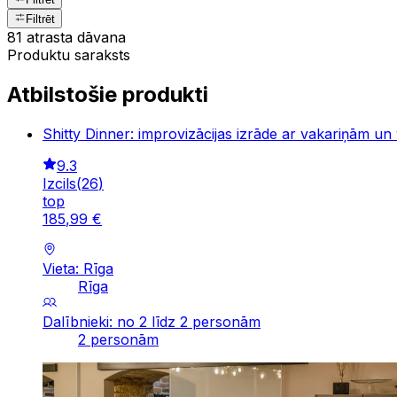
Filtrēt
81 atrasta dāvana
Produktu saraksts
Atbilstošie produkti
Shitty Dinner: improvizācijas izrāde ar vakariņām un
9.3
Izcils
(
26
)
top
185
,
99
€
Vieta: Rīga
Rīga
Dalībnieki: no 2 līdz 2 personām
2 personām