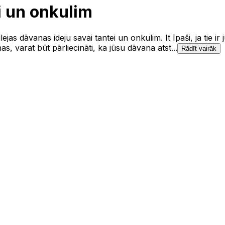
i un onkulim
as dāvanas ideju savai tantei un onkulim. It īpaši, ja tie ir 
, varat būt pārliecināti, ka jūsu dāvana atst...
Rādīt vairāk