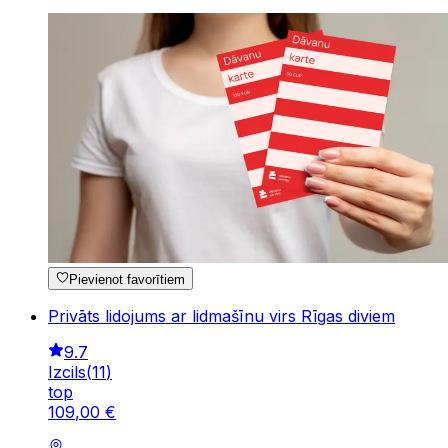
Pievienot favorītiem
Privāts lidojums ar lidmašīnu virs Rīgas diviem
9.7
Izcils
(
11
)
top
109
,
00
€