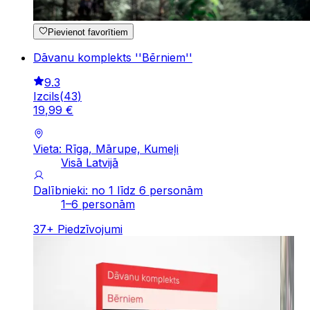
Pievienot favorītiem
Dāvanu komplekts ''Bērniem''
9.3
Izcils
(
43
)
19
,
99
€
Vieta: Rīga, Mārupe, Kumeļi
Visā Latvijā
Dalībnieki: no 1 līdz 6 personām
1–6 personām
37
+
Piedzīvojumi