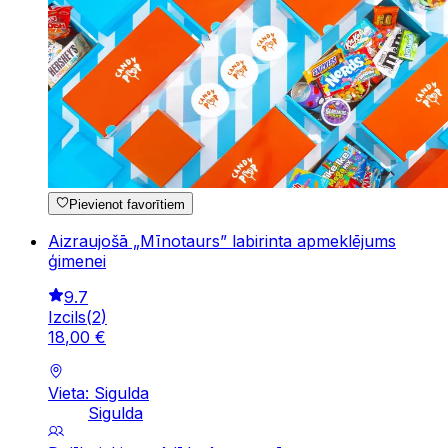
Pievienot favorītiem
Aizraujošā „Mīnotaurs” labirinta apmeklējums
ģimenei
9.7
Izcils
(
2
)
18
,
00
€
Vieta: Sigulda
Sigulda