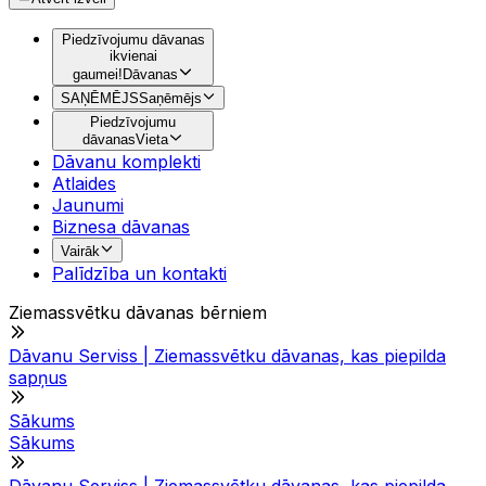
Piedzīvojumu dāvanas
ikvienai
gaumei!
Dāvanas
SAŅĒMĒJS
Saņēmējs
Piedzīvojumu
dāvanas
Vieta
Dāvanu komplekti
Atlaides
Jaunumi
Biznesa dāvanas
Vairāk
Palīdzība un kontakti
Ziemassvētku dāvanas bērniem
Dāvanu Serviss | Ziemassvētku dāvanas, kas piepilda
sapņus
Sākums
Sākums
Dāvanu Serviss | Ziemassvētku dāvanas, kas piepilda