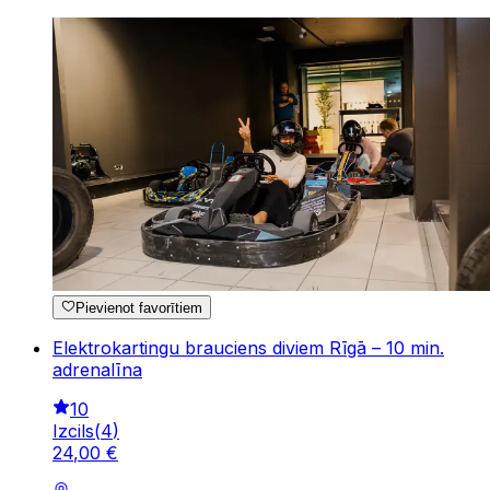
Pievienot favorītiem
Elektrokartingu brauciens diviem Rīgā – 10 min.
adrenalīna
10
Izcils
(
4
)
24
,
00
€