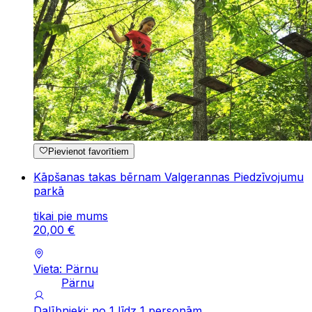
Pievienot favorītiem
Kāpšanas takas bērnam Valgerannas Piedzīvojumu
parkā
tikai pie mums
20
,
00
€
Vieta: Pärnu
Pärnu
Dalībnieki: no 1 līdz 1 personām