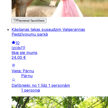
Pievienot favorītiem
Kāpšanas takas pusaudzim Valgerannas
Piedzīvojumu parkā
10
Izcils
(
1
)
tikai pie mums
24
,
00
€
Vieta: Pärnu
Pärnu
Dalībnieki: no 1 līdz 1 personām
1 personai