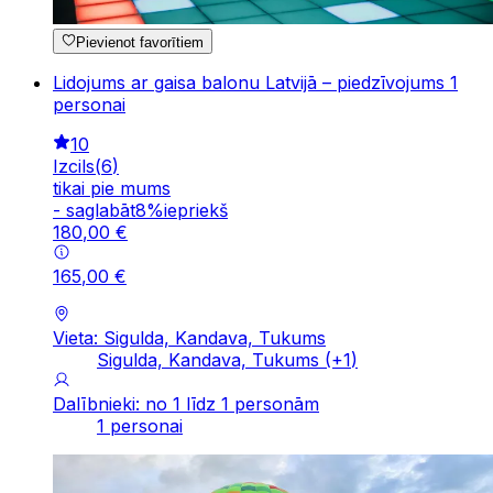
Pievienot favorītiem
Lidojums ar gaisa balonu Latvijā – piedzīvojums 1
personai
10
Izcils
(
6
)
tikai pie mums
-
saglabāt
8
%
iepriekš
180
,
00
€
165
,
00
€
Vieta: Sigulda, Kandava, Tukums
Sigulda, Kandava, Tukums
(+
1
)
Dalībnieki: no 1 līdz 1 personām
1 personai