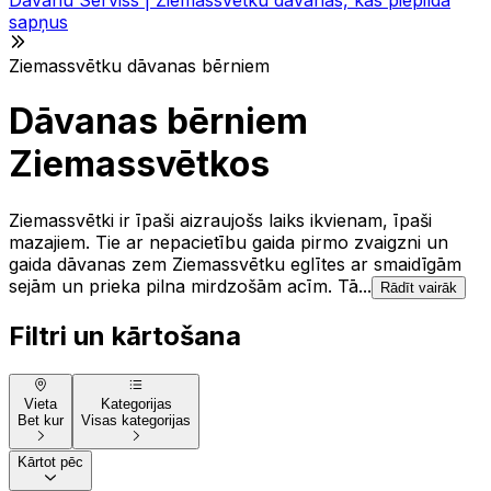
sapņus
Ziemassvētku dāvanas bērniem
Dāvanas bērniem
Ziemassvētkos
Ziemassvētki ir īpaši aizraujošs laiks ikvienam, īpaši
mazajiem. Tie ar nepacietību gaida pirmo zvaigzni un
gaida dāvanas zem Ziemassvētku eglītes ar smaidīgām
sejām un prieka pilna mirdzošām acīm. Tā...
Rādīt vairāk
Filtri un kārtošana
Vieta
Kategorijas
Bet kur
Visas kategorijas
Kārtot pēc