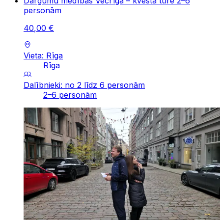
Dārgumu medības Vecrīgā – kvesta tūre 2–6
personām
40
,
00
€
Vieta: Rīga
Rīga
Dalībnieki: no 2 līdz 6 personām
2–6 personām