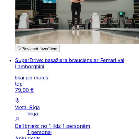
Pievienot favorītiem
SuperDrive: pasažiera brauciens ar Ferrari vai
Lamborghini
tikai pie mums
top
79
,
00
€
Vieta: Rīga
Rīga
Dalībnieki: no 1 līdz 1 personām
1 personai
Apļu skaits