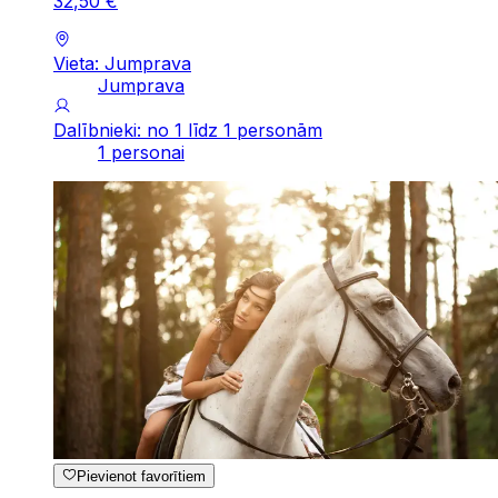
32
,
50
€
Vieta: Jumprava
Jumprava
Dalībnieki: no 1 līdz 1 personām
1 personai
Pievienot favorītiem