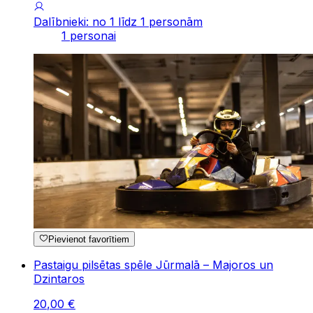
Dalībnieki: no 1 līdz 1 personām
1 personai
Pievienot favorītiem
Pastaigu pilsētas spēle Jūrmalā – Majoros un
Dzintaros
20
,
00
€