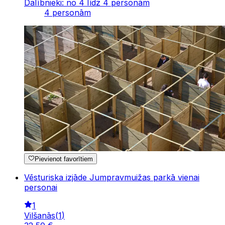
Dalībnieki: no 4 līdz 4 personām
4 personām
Pievienot favorītiem
Vēsturiska izjāde Jumpravmuižas parkā vienai
personai
1
Vilšanās
(
1
)