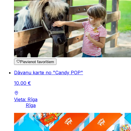
Pievienot favorītiem
Dāvanu karte no "Candy POP"
10
,
00
€
Vieta: Rīga
Rīga