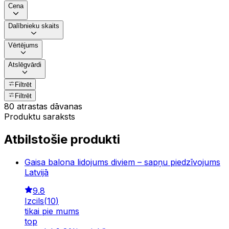
Cena
Dalībnieku skaits
Vērtējums
Atslēgvārdi
Filtrēt
Filtrēt
80 atrastas dāvanas
Produktu saraksts
Atbilstošie produkti
Gaisa balona lidojums diviem – sapņu piedzīvojums
Latvijā
9.8
Izcils
(
10
)
tikai pie mums
top