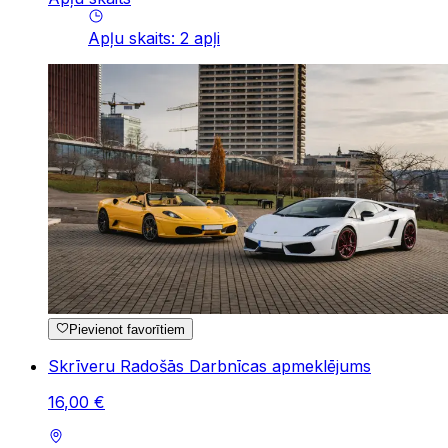
Apļu skaits
:
2
apļi
Pievienot favorītiem
Skrīveru Radošās Darbnīcas apmeklējums
16
,
00
€