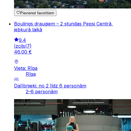
Pievienot favorītiem
Boulings draugiem – 2 stundas Pepsi Centrā,
jebkurā laikā
9.4
Izcils
(
7
)
46
,
00
€
Vieta: Rīga
Rīga
Dalībnieki: no 2 līdz 6 personām
2–6 personām