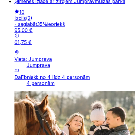
Ģimenes izjāde ar zirgiem Jumpravmuižas parkā
10
Izcils
(
2
)
-
saglabāt
35
%
iepriekš
95
,
00
€
61
,
75
€
Vieta: Jumprava
Jumprava
Dalībnieki: no 4 līdz 4 personām
4 personām