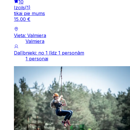
10
Izcils
(
1
)
tikai pie mums
15
,
00
€
Vieta: Valmiera
Valmiera
Dalībnieki: no 1 līdz 1 personām
1 personai