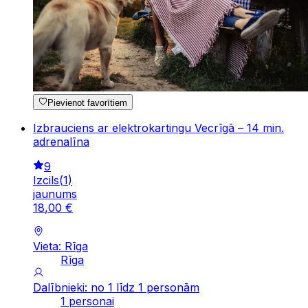
Pievienot favorītiem
Izbrauciens ar elektrokartingu Vecrīgā – 14 min.
adrenalīna
9
Izcils
(
1
)
jaunums
18
,
00
€
Vieta: Rīga
Rīga
Dalībnieki: no 1 līdz 1 personām
1 personai