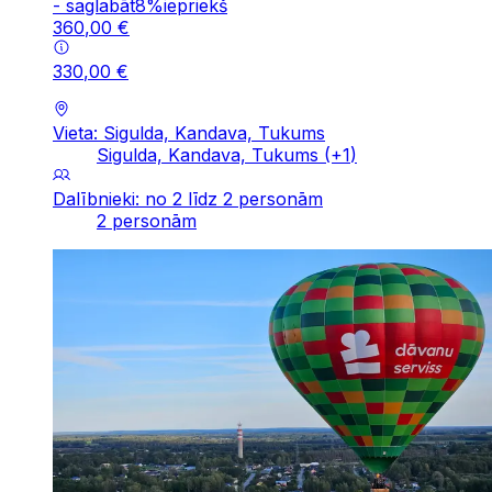
-
saglabāt
8
%
iepriekš
360
,
00
€
330
,
00
€
Vieta: Sigulda, Kandava, Tukums
Sigulda, Kandava, Tukums
(+
1
)
Dalībnieki: no 2 līdz 2 personām
2 personām