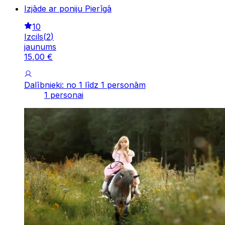
Izjāde ar poniju Pierīgā
10
Izcils
(
2
)
jaunums
15
,
00
€
Dalībnieki: no 1 līdz 1 personām
1 personai