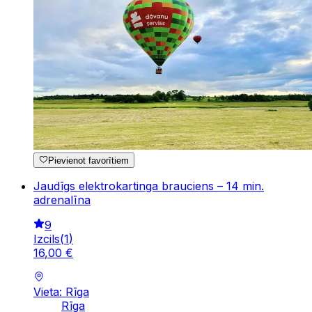
Pievienot favorītiem
Jaudīgs elektrokartinga brauciens – 14 min.
adrenalīna
9
Izcils
(
1
)
16
,
00
€
Vieta: Rīga
Rīga