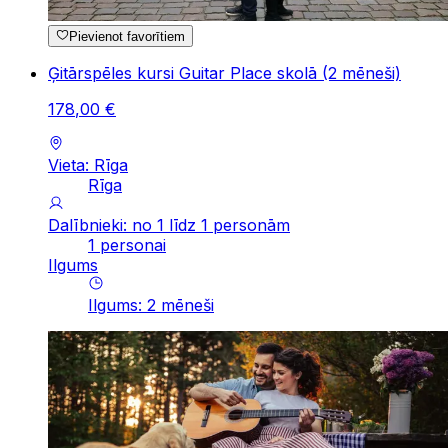
Pievienot favorītiem
Ģitārspēles kursi Guitar Place skolā (2 mēneši)
178
,
00
€
Vieta: Rīga
Rīga
Dalībnieki: no 1 līdz 1 personām
1 personai
Ilgums
Ilgums
:
2
mēneši