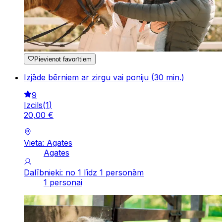
Pievienot favorītiem
Izjāde bērniem ar zirgu vai poniju (30 min.)
9
Izcils
(
1
)
20
,
00
€
Vieta: Agates
Agates
Dalībnieki: no 1 līdz 1 personām
1 personai