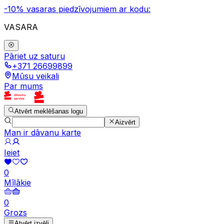
-10% vasaras piedzīvojumiem ar kodu:
VASARA
Pāriet uz saturu
+371 26699899
Mūsu veikali
Par mums
Atvērt meklēšanas logu
Aizvērt
Man ir dāvanu karte
Ieiet
0
Mīļākie
0
Grozs
Atvērt izvēli