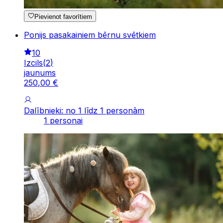
Pievienot favorītiem
Ponijs pasakainiem bērnu svētkiem
10
Izcils
(
2
)
jaunums
250
,
00
€
Dalībnieki: no 1 līdz 1 personām
1 personai