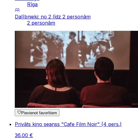
Rīga
Dalībnieki: no 2 līdz 2 personām
2 personām
Pievienot favorītiem
Privāts kino seanss "Cafe Film Noir" (4 pers.)
36
,
00
€