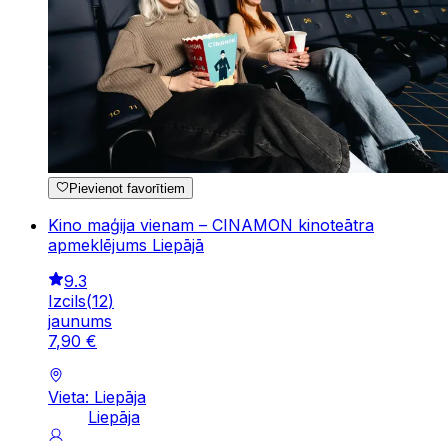
Pievienot favorītiem
Kino maģija vienam – CINAMON kinoteātra
apmeklējums Liepājā
9.3
Izcils
(
12
)
jaunums
7
,
90
€
Vieta: Liepāja
Liepāja