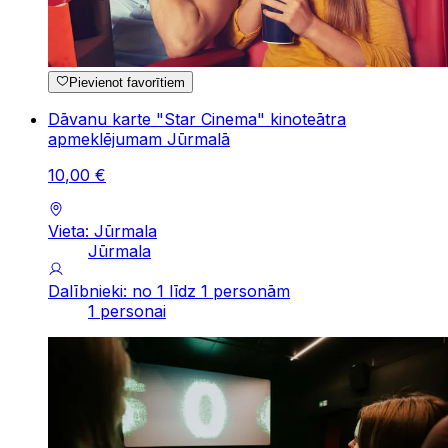
Pievienot favorītiem
Dāvanu karte "Star Cinema" kinoteātra
apmeklējumam Jūrmalā
10
,
00
€
Vieta: Jūrmala
Jūrmala
Dalībnieki: no 1 līdz 1 personām
1 personai