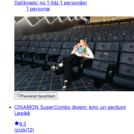
Dalībnieki: no 1 līdz 1 personām
1 personai
Pievienot favorītiem
CINAMON SuperCombo diviem: kino un gardumi
Liepājā
9.3
Izcils
(
12
)