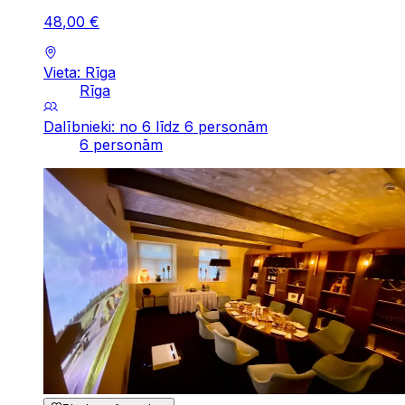
48
,
00
€
Vieta: Rīga
Rīga
Dalībnieki: no 6 līdz 6 personām
6 personām