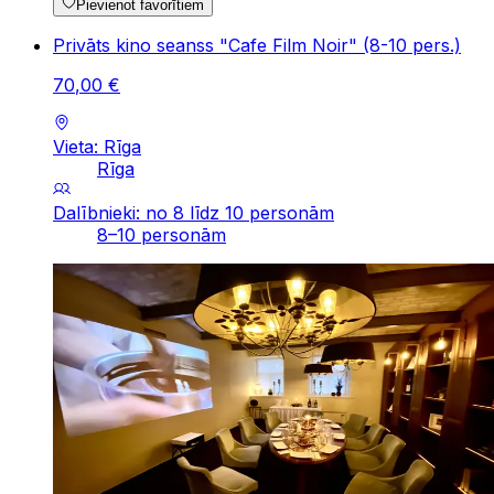
Pievienot favorītiem
Privāts kino seanss "Cafe Film Noir" (8-10 pers.)
70
,
00
€
Vieta: Rīga
Rīga
Dalībnieki: no 8 līdz 10 personām
8–10 personām