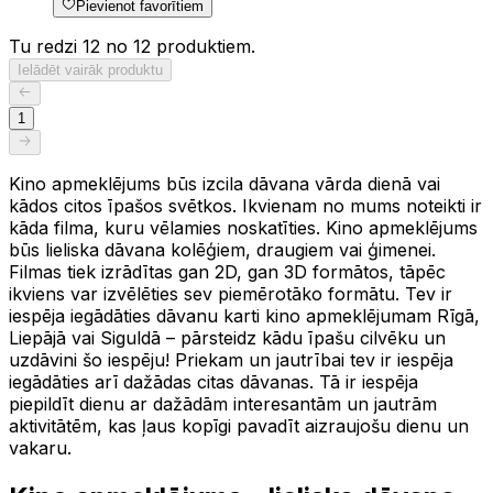
Pievienot favorītiem
Tu redzi 12 no 12 produktiem.
Ielādēt vairāk produktu
1
Kino apmeklējums būs izcila dāvana vārda dienā vai
kādos citos īpašos svētkos. Ikvienam no mums noteikti ir
kāda filma, kuru vēlamies noskatīties. Kino apmeklējums
būs lieliska dāvana kolēģiem, draugiem vai ģimenei.
Filmas tiek izrādītas gan 2D, gan 3D formātos, tāpēc
ikviens var izvēlēties sev piemērotāko formātu. Tev ir
iespēja iegādāties dāvanu karti kino apmeklējumam Rīgā,
Liepājā vai Siguldā – pārsteidz kādu īpašu cilvēku un
uzdāvini šo iespēju! Priekam un jautrībai tev ir iespēja
iegādāties arī dažādas citas dāvanas. Tā ir iespēja
piepildīt dienu ar dažādām interesantām un jautrām
aktivitātēm, kas ļaus kopīgi pavadīt aizraujošu dienu un
vakaru.