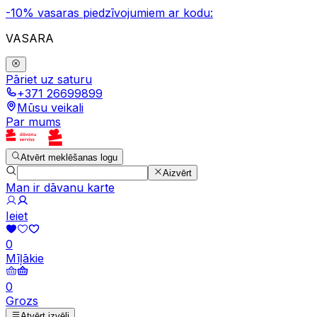
-10% vasaras piedzīvojumiem ar kodu:
VASARA
Pāriet uz saturu
+371 26699899
Mūsu veikali
Par mums
Atvērt meklēšanas logu
Aizvērt
Man ir dāvanu karte
Ieiet
0
Mīļākie
0
Grozs
Atvērt izvēli