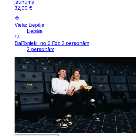
jaunums
32
,
00
€
Vieta: Liepāja
Liepāja
Dalībnieki: no 2 līdz 2 personām
2 personām