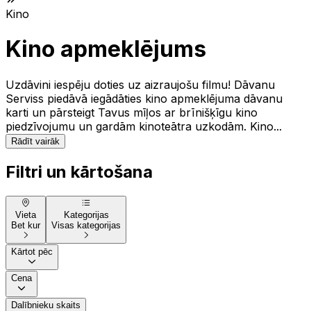
Kino
Kino apmeklējums
Uzdāvini iespēju doties uz aizraujošu filmu! Dāvanu
Serviss piedāvā iegādāties kino apmeklējuma dāvanu
karti un pārsteigt Tavus mīļos ar brīnišķīgu kino
piedzīvojumu un gardām kinoteātra uzkodām. Kino...
Rādīt vairāk
Filtri un kārtošana
Vieta
Kategorijas
Bet kur
Visas kategorijas
Kārtot pēc
Cena
Dalībnieku skaits