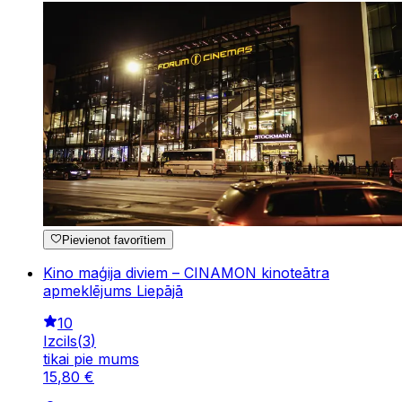
Pievienot favorītiem
Kino maģija diviem – CINAMON kinoteātra
apmeklējums Liepājā
10
Izcils
(
3
)
tikai pie mums
15
,
80
€