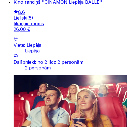
Kino randiņš ''CINAMON Liepāja BALLE''
8.6
Lieliski
(
5
)
tikai pie mums
26
,
00
€
Vieta: Liepāja
Liepāja
Dalībnieki: no 2 līdz 2 personām
2 personām