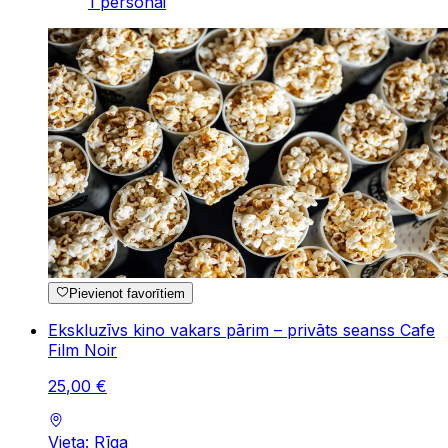
1 personai
Pievienot favorītiem
Ekskluzīvs kino vakars pārim – privāts seanss Cafe
Film Noir
25
,
00
€
Vieta: Rīga