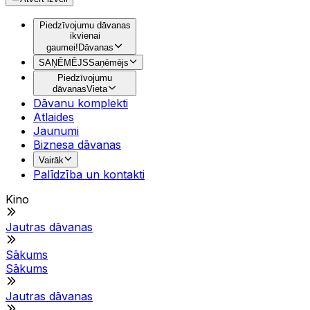
Piedzīvojumu dāvanas
ikvienai
gaumei!
Dāvanas
SAŅĒMĒJS
Saņēmējs
Piedzīvojumu
dāvanas
Vieta
Dāvanu komplekti
Atlaides
Jaunumi
Biznesa dāvanas
Vairāk
Palīdzība un kontakti
Kino
Jautras dāvanas
Sākums
Sākums
Jautras dāvanas