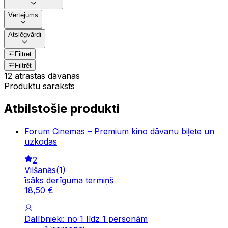
Vērtējums
Atslēgvārdi
Filtrēt
Filtrēt
12 atrastas dāvanas
Produktu saraksts
Atbilstošie produkti
Forum Cinemas – Premium kino dāvanu biļete un
uzkodas
2
Vilšanās
(
1
)
īsāks derīguma termiņš
18
,
50
€
Dalībnieki: no 1 līdz 1 personām