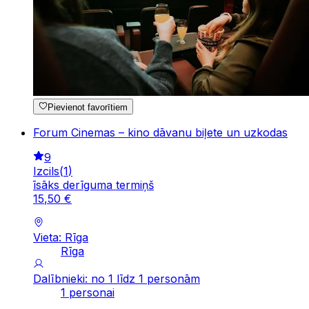
Pievienot favorītiem
Forum Cinemas – kino dāvanu biļete un uzkodas
9
Izcils
(
1
)
īsāks derīguma termiņš
15
,
50
€
Vieta: Rīga
Rīga
Dalībnieki: no 1 līdz 1 personām
1 personai