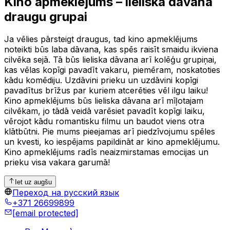
Kino apmeklējums – lieliska dāvana
draugu grupai
Ja vēlies pārsteigt draugus, tad kino apmeklējums
noteikti būs laba dāvana, kas spēs raisīt smaidu ikviena
cilvēka sejā. Tā būs lieliska dāvana arī kolēģu grupiņai,
kas vēlas kopīgi pavadīt vakaru, piemēram, noskatoties
kādu komēdiju. Uzdāvini prieku un uzdāvini kopīgi
pavadītus brīžus par kuriem atcerēties vēl ilgu laiku!
Kino apmeklējums būs lieliska dāvana arī mīļotajam
cilvēkam, jo tādā veidā varēsiet pavadīt kopīgi laiku,
vērojot kādu romantisku filmu un baudot viens otra
klātbūtni. Pie mums pieejamas arī piedzīvojumu spēles
un kvesti, ko iespējams papildināt ar kino apmeklējumu.
Kino apmeklējums radīs neaizmirstamas emocijas un
prieku visa vakara garumā!
Iet uz augšu
Переход на русский язык
+371 26699899
[email protected]