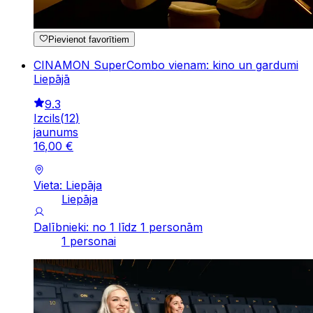
Pievienot favorītiem
CINAMON SuperCombo vienam: kino un gardumi
Liepājā
9.3
Izcils
(
12
)
jaunums
16
,
00
€
Vieta: Liepāja
Liepāja
Dalībnieki: no 1 līdz 1 personām
1 personai