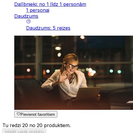
Dalībnieki: no 1 līdz 1 personām
1 personai
Daudzums
Daudzums
:
5
reizes
Pievienot favorītiem
Tu redzi 20 no 20 produktiem.
Ielādēt vairāk produktu