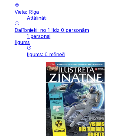
Vieta: Rīga
Attālināti
Dalībnieki: no 1 līdz 0 personām
1 personai
Ilgums
Ilgums
:
6
mēneši