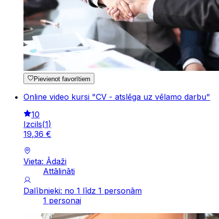
Pievienot favorītiem
Online video kursi "CV - atslēga uz vēlamo darbu"
10
Izcils
(
1
)
19
,
36
€
Vieta: Ādaži
Attālināti
Dalībnieki: no 1 līdz 1 personām
1 personai