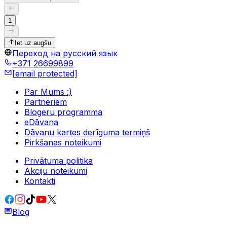
1
Iet uz augšu
Переход на русский язык
+371 26699899
[email protected]
Par Mums :)
Partneriem
Blogeru programma
eDāvana
Dāvanu kartes derīguma termiņš
Pirkšanas noteikumi
Privātuma politika
Akciju noteikumi
Kontakti
Blog