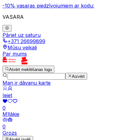
-10% vasaras piedzīvojumiem ar kodu:
VASARA
Pāriet uz saturu
+371 26699899
Mūsu veikali
Par mums
Atvērt meklēšanas logu
Aizvērt
Man ir dāvanu karte
Ieiet
0
Mīļākie
0
Grozs
Atvērt izvēli