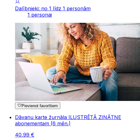
Dalībnieki: no 1 līdz 1 personām
1 personai
Pievienot favorītiem
Dāvanu karte žurnāla ILUSTRĒTĀ ZINĀTNE
abonementam (6 mēn.)
40
,
99
€