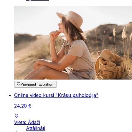
Pievienot favorītiem
Online video kursi "Krāsu psiholoģija"
24
,
20
€
Vieta: Ādaži
Attālināti