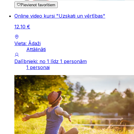
Pievienot favorītiem
Online video kursi "Uzskati un vērtības"
12
,
10
€
Vieta: Ādaži
Attālināti
Dalībnieki: no 1 līdz 1 personām
1 personai