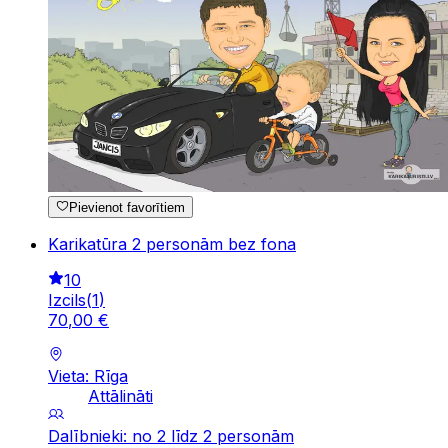
Pievienot favorītiem
Karikatūra 2 personām bez fona
10
Izcils
(
1
)
70
,
00
€
Vieta: Rīga
Attālināti
Dalībnieki: no 2 līdz 2 personām