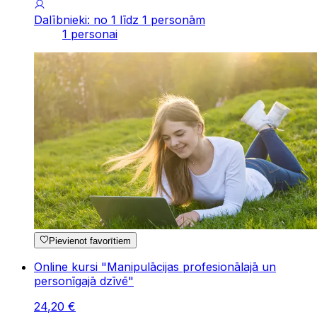
Dalībnieki: no 1 līdz 1 personām
1 personai
Pievienot favorītiem
Online kursi "Manipulācijas profesionālajā un
personīgajā dzīvē"
24
,
20
€