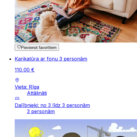
Pievienot favorītiem
Karikatūra ar fonu 3 personām
110
,
00
€
Vieta: Rīga
Attālināti
Dalībnieki: no 3 līdz 3 personām
3 personām