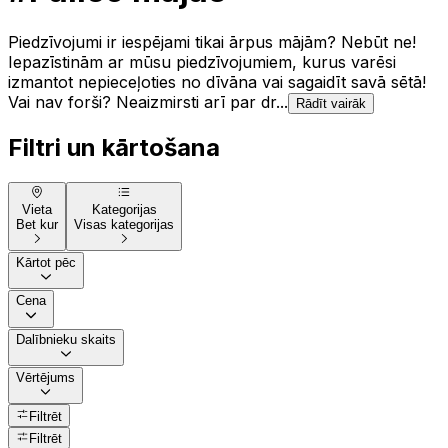
Piedzīvojumi ir iespējami tikai ārpus mājām? Nebūt ne!
Iepazīstinām ar mūsu piedzīvojumiem, kurus varēsi
izmantot nepieceļoties no dīvāna vai sagaidīt savā sētā!
Vai nav forši? Neaizmirsti arī par dr...
Rādīt vairāk
Filtri un kārtošana
Vieta
Kategorijas
Bet kur
Visas kategorijas
Kārtot pēc
Cena
Dalībnieku skaits
Vērtējums
Filtrēt
Filtrēt