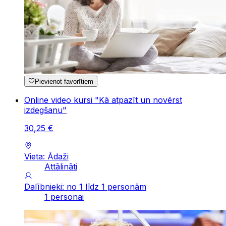
Pievienot favorītiem
Online video kursi "Kā atpazīt un novērst
izdegšanu"
30
,
25
€
Vieta: Ādaži
Attālināti
Dalībnieki: no 1 līdz 1 personām
1 personai