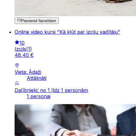
Pievienot favorītiem
Online video kursi "Kā kļūt par izcilu vadītāju"
10
Izcils
(
1
)
48
,
40
€
Vieta: Ādaži
Attālināti
Dalībnieki: no 1 līdz 1 personām
1 personai