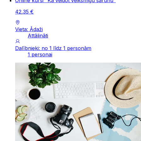
Online kursi "Kā veidot veiksmīgu sarunu"
42
,
35
€
Vieta: Ādaži
Attālināti
Dalībnieki: no 1 līdz 1 personām
1 personai