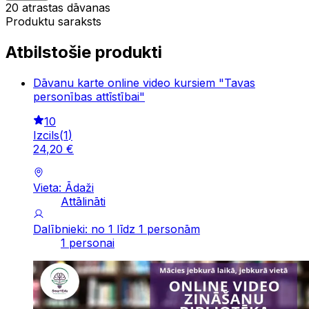
20 atrastas dāvanas
Produktu saraksts
Atbilstošie produkti
Dāvanu karte online video kursiem "Tavas
personības attīstībai"
10
Izcils
(
1
)
24
,
20
€
Vieta: Ādaži
Attālināti
Dalībnieki: no 1 līdz 1 personām
1 personai