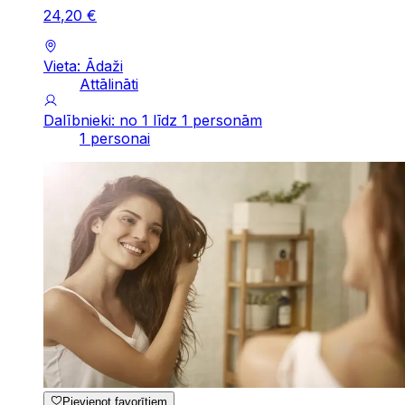
24
,
20
€
Vieta: Ādaži
Attālināti
Dalībnieki: no 1 līdz 1 personām
1 personai
Pievienot favorītiem