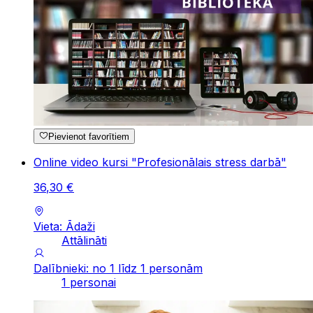
Pievienot favorītiem
Online video kursi "Profesionālais stress darbā"
36
,
30
€
Vieta: Ādaži
Attālināti
Dalībnieki: no 1 līdz 1 personām
1 personai