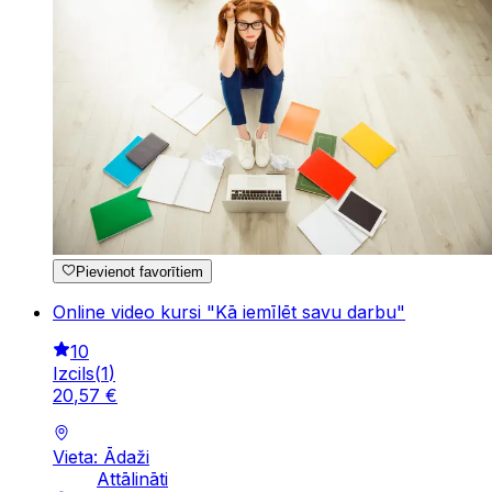
Pievienot favorītiem
Online video kursi "Kā iemīlēt savu darbu"
10
Izcils
(
1
)
20
,
57
€
Vieta: Ādaži
Attālināti