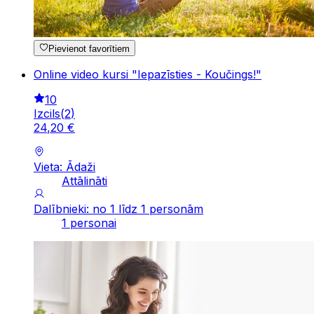
Pievienot favorītiem
Online video kursi "Iepazīsties - Koučings!"
10
Izcils
(
2
)
24
,
20
€
Vieta: Ādaži
Attālināti
Dalībnieki: no 1 līdz 1 personām
1 personai