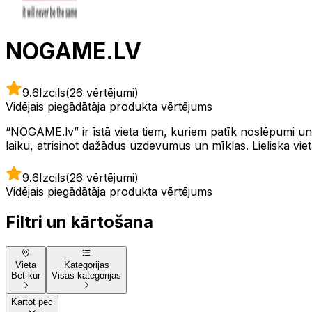
NOGAME.LV
9.6
Izcils
(26 vērtējumi)
Vidējais piegādātāja produkta vērtējums
“NOGAME.lv” ir īstā vieta tiem, kuriem patīk noslēpumi un 
laiku, atrisinot dažādus uzdevumus un mīklas. Lieliska vieta
9.6
Izcils
(26 vērtējumi)
Vidējais piegādātāja produkta vērtējums
Filtri un kārtošana
Vieta
Kategorijas
Bet kur
Visas kategorijas
Kārtot pēc