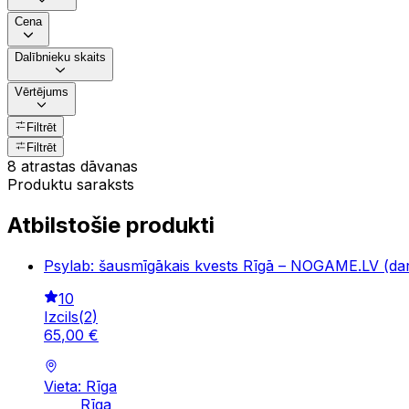
Cena
Dalībnieku skaits
Vērtējums
Filtrēt
Filtrēt
8 atrastas dāvanas
Produktu saraksts
Atbilstošie produkti
Psylab: šausmīgākais kvests Rīgā – NOGAME.LV (dar
10
Izcils
(
2
)
65
,
00
€
Vieta: Rīga
Rīga