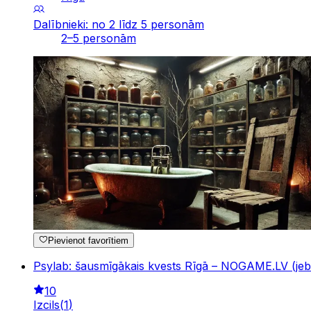
Dalībnieki: no 2 līdz 5 personām
2–5 personām
Pievienot favorītiem
Psylab: šausmīgākais kvests Rīgā – NOGAME.LV (jebk
10
Izcils
(
1
)