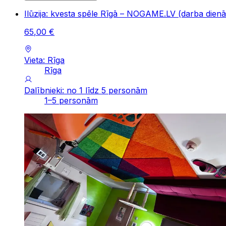
Ilūzija: kvesta spēle Rīgā – NOGAME.LV (darba dienā
65
,
00
€
Vieta: Rīga
Rīga
Dalībnieki: no 1 līdz 5 personām
1–5 personām