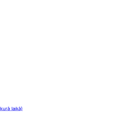
urā laikā)