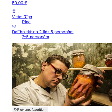
80
,
00
€
Vieta: Rīga
Rīga
Dalībnieki: no 2 līdz 5 personām
2–5 personām
Pievienot favorītiem