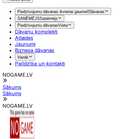
Piedzīvojumu dāvanas ikvienai gaumei!
Dāvanas
SAŅĒMĒJS
Saņēmējs
Piedzīvojumu dāvanas
Vieta
Dāvanu komplekti
Atlaides
Jaunumi
Biznesa dāvanas
Vairāk
Palīdzība un kontakti
NOGAME.LV
Sākums
Sākums
NOGAME.LV