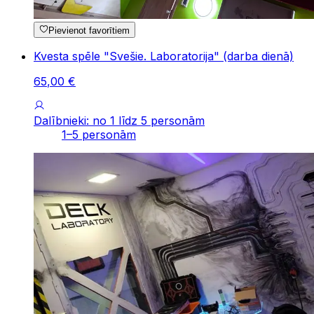
Pievienot favorītiem
Kvesta spēle "Svešie. Laboratorija" (darba dienā)
65
,
00
€
Dalībnieki: no 1 līdz 5 personām
1–5 personām