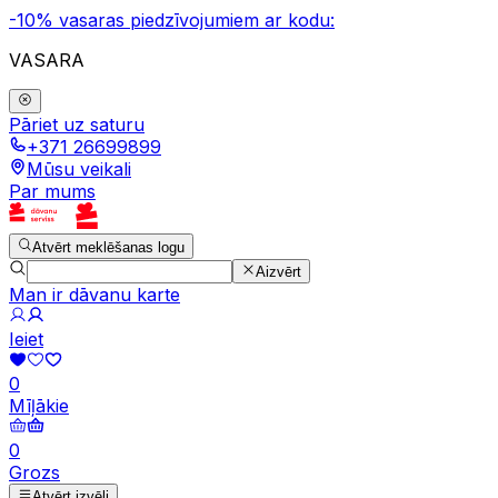
-10% vasaras piedzīvojumiem ar kodu:
VASARA
Pāriet uz saturu
+371 26699899
Mūsu veikali
Par mums
Atvērt meklēšanas logu
Aizvērt
Man ir dāvanu karte
Ieiet
0
Mīļākie
0
Grozs
Atvērt izvēli