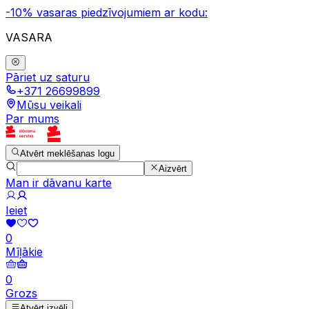
-10% vasaras piedzīvojumiem ar kodu:
VASARA
Pāriet uz saturu
+371 26699899
Mūsu veikali
Par mums
Atvērt meklēšanas logu
Aizvērt
Man ir dāvanu karte
Ieiet
0
Mīļākie
0
Grozs
Atvērt izvēli