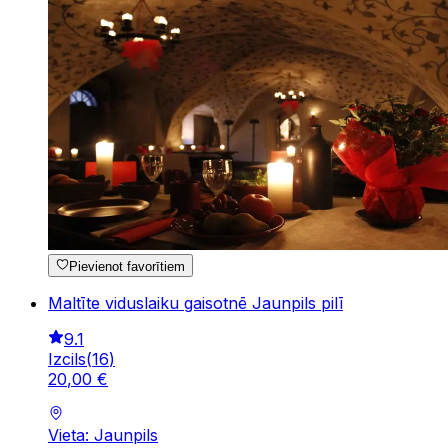
Pievienot favorītiem
Maltīte viduslaiku gaisotnē Jaunpils pilī
9.1
Izcils
(
16
)
20
,
00
€
Vieta: Jaunpils