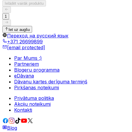
Ielādēt vairāk produktu
1
Iet uz augšu
Переход на русский язык
+371 26699899
[email protected]
Par Mums :)
Partneriem
Blogeru programma
eDāvana
Dāvanu kartes derīguma termiņš
Pirkšanas noteikumi
Privātuma politika
Akciju noteikumi
Kontakti
Blog