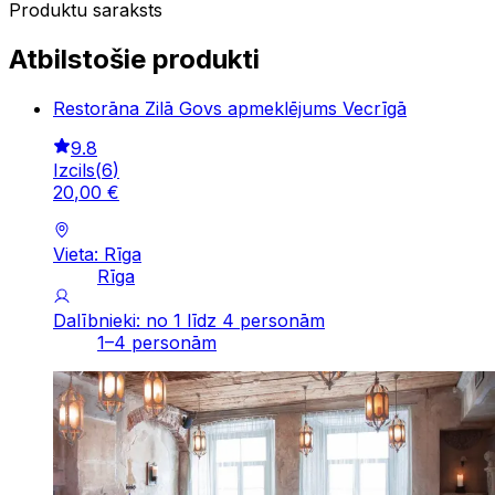
Produktu saraksts
Atbilstošie produkti
Restorāna Zilā Govs apmeklējums Vecrīgā
9.8
Izcils
(
6
)
20
,
00
€
Vieta: Rīga
Rīga
Dalībnieki: no 1 līdz 4 personām
1–4 personām