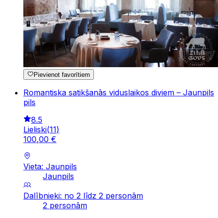
Pievienot favorītiem
Romantiska satikšanās viduslaikos diviem – Jaunpils
pils
8.5
Lieliski
(
11
)
100
,
00
€
Vieta: Jaunpils
Jaunpils
Dalībnieki: no 2 līdz 2 personām
2 personām