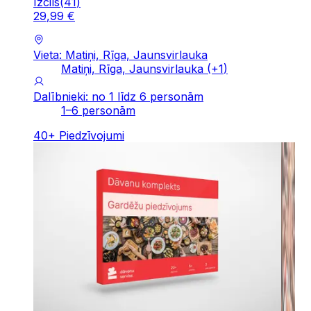
Izcils
(
41
)
29
,
99
€
Vieta: Matiņi, Rīga, Jaunsvirlauka
Matiņi, Rīga, Jaunsvirlauka
(+
1
)
Dalībnieki: no 1 līdz 6 personām
1–6 personām
40
+
Piedzīvojumi