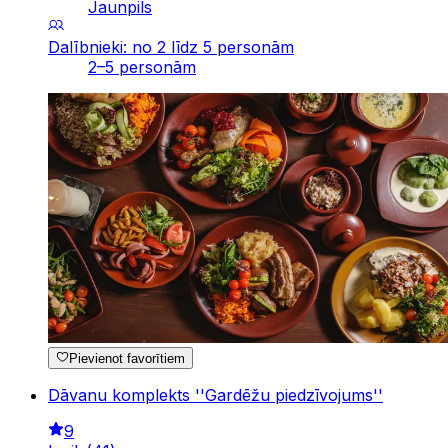
Jaunpils
Dalībnieki: no 2 līdz 5 personām
2–5 personām
Pievienot favorītiem
Dāvanu komplekts ''Gardēžu piedzīvojums''
9