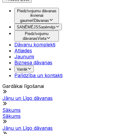
Piedzīvojumu dāvanas
ikvienai
gaumei!
Dāvanas
SAŅĒMĒJS
Saņēmējs
Piedzīvojumu
dāvanas
Vieta
Dāvanu komplekti
Atlaides
Jaunumi
Biznesa dāvanas
Vairāk
Palīdzība un kontakti
Gardākai līgošanai
Jāņu un Līgo dāvanas
Sākums
Sākums
Jāņu un Līgo dāvanas