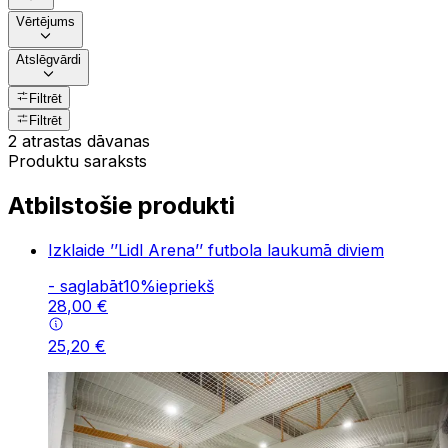
Vērtējums
Atslēgvārdi
Filtrēt
Filtrēt
2 atrastas dāvanas
Produktu saraksts
Atbilstošie produkti
Izklaide ’’Lidl Arena’’ futbola laukumā diviem
-
saglabāt
10
%
iepriekš
28
,
00
€
25
,
20
€