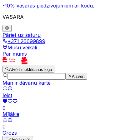
-10% vasaras piedzīvojumiem ar kodu:
VASARA
Pāriet uz saturu
+371 26699899
Mūsu veikali
Par mums
Atvērt meklēšanas logu
Aizvērt
Man ir dāvanu karte
Ieiet
0
Mīļākie
0
Grozs
Atvērt izvēli