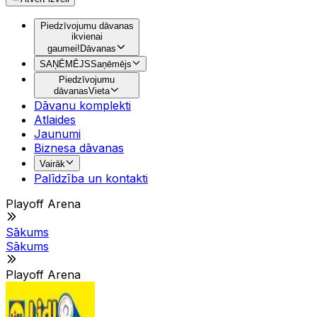
Piedzīvojumu dāvanas
ikvienai
gaumei!
Dāvanas
SAŅĒMĒJS
Saņēmējs
Piedzīvojumu
dāvanas
Vieta
Dāvanu komplekti
Atlaides
Jaunumi
Biznesa dāvanas
Vairāk
Palīdzība un kontakti
Playoff Arena
Sākums
Sākums
Playoff Arena