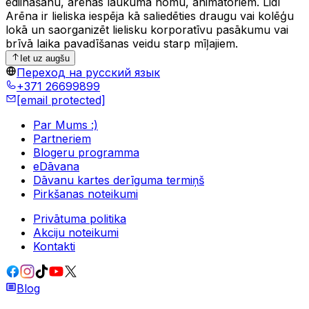
ēdiināšanu, ārēnas laukuma nomu, animatoriem. Lidl
Arēna ir lieliska iespēja kā saliedēties draugu vai kolēģu
lokā un saorganizēt lielisku korporatīvu pasākumu vai
brīvā laika pavadīšanas veidu starp mīļajiem.
Iet uz augšu
Переход на русский язык
+371 26699899
[email protected]
Par Mums :)
Partneriem
Blogeru programma
eDāvana
Dāvanu kartes derīguma termiņš
Pirkšanas noteikumi
Privātuma politika
Akciju noteikumi
Kontakti
Blog