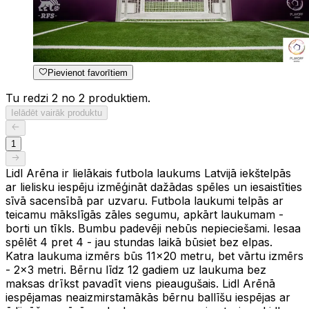
Pievienot favorītiem
Tu redzi 2 no 2 produktiem.
Ielādēt vairāk produktu
1
Lidl Arēna ir lielākais futbola laukums Latvijā iekštelpās
ar lielisku iespēju izmēģināt dažādas spēles un iesaistīties
sīvā sacensībā par uzvaru. Futbola laukumi telpās ar
teicamu mākslīgās zāles segumu, apkārt laukumam -
borti un tīkls. Bumbu padevēji nebūs nepieciešami. Iesaa
spēlēt 4 pret 4 - jau stundas laikā būsiet bez elpas.
Katra laukuma izmērs būs 11x20 metru, bet vārtu izmērs
- 2x3 metri. Bērnu līdz 12 gadiem uz laukuma bez
maksas drīkst pavadīt viens pieaugušais. Lidl Arēnā
iespējamas neaizmirstamākās bērnu ballīšu iespējas ar