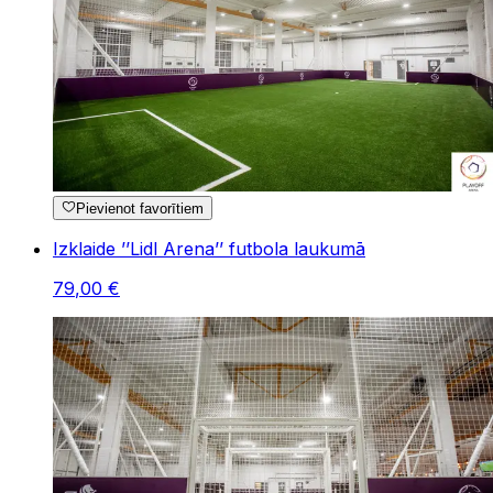
Pievienot favorītiem
Izklaide ’’Lidl Arena’’ futbola laukumā
79
,
00
€