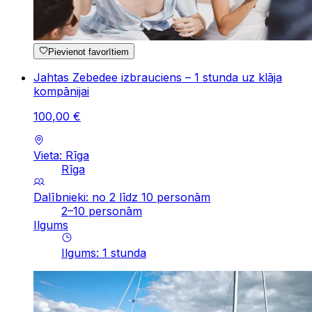
Pievienot favorītiem
Jahtas Zebedee izbrauciens – 1 stunda uz klāja
kompānijai
100
,
00
€
Vieta: Rīga
Rīga
Dalībnieki: no 2 līdz 10 personām
2–10 personām
Ilgums
Ilgums
:
1
stunda