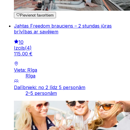
Pievienot favorītiem
Jahtas Freedom brauciens – 2 stundas jūras
brīvības ar savējiem
10
Izcils
(
4
)
115
,
00
€
Vieta: Rīga
Rīga
Dalībnieki: no 2 līdz 5 personām
2–5 personām