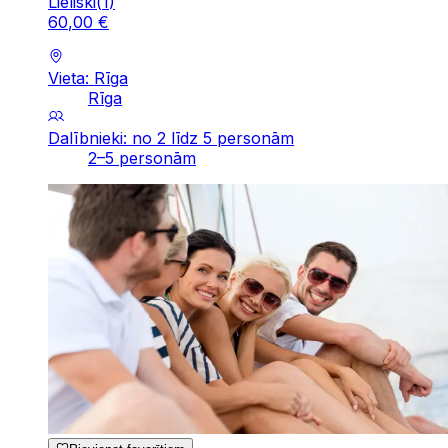
Lieliski
(
1
)
60
,
00
€
Vieta: Rīga
Rīga
Dalībnieki: no 2 līdz 5 personām
2–5 personām