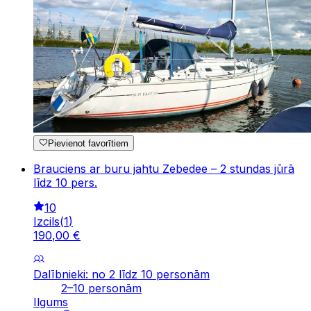
Pievienot favorītiem
Brauciens ar buru jahtu Zebedee – 2 stundas jūrā
līdz 10 pers.
10
Izcils
(
1
)
190
,
00
€
Dalībnieki: no 2 līdz 10 personām
2–10 personām
Ilgums