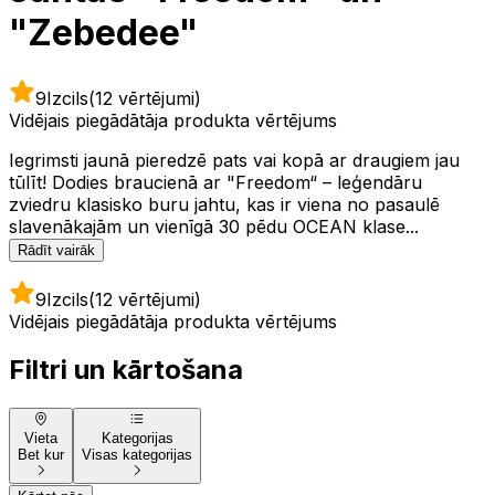
"Zebedee"
9
Izcils
(12 vērtējumi)
Vidējais piegādātāja produkta vērtējums
Iegrimsti jaunā pieredzē pats vai kopā ar draugiem jau
tūlīt! Dodies braucienā ar "Freedom“ – leģendāru
zviedru klasisko buru jahtu, kas ir viena no pasaulē
slavenākajām un vienīgā 30 pēdu OCEAN klase...
Rādīt vairāk
9
Izcils
(12 vērtējumi)
Vidējais piegādātāja produkta vērtējums
Filtri un kārtošana
Vieta
Kategorijas
Bet kur
Visas kategorijas