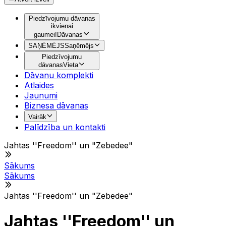
Piedzīvojumu dāvanas
ikvienai
gaumei!
Dāvanas
SAŅĒMĒJS
Saņēmējs
Piedzīvojumu
dāvanas
Vieta
Dāvanu komplekti
Atlaides
Jaunumi
Biznesa dāvanas
Vairāk
Palīdzība un kontakti
Jahtas ''Freedom'' un "Zebedee"
Sākums
Sākums
Jahtas ''Freedom'' un "Zebedee"
Jahtas ''Freedom'' un