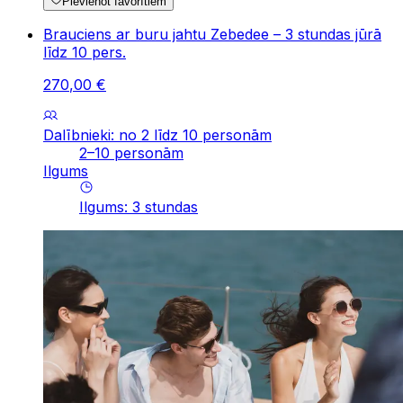
Pievienot favorītiem
Brauciens ar buru jahtu Zebedee – 3 stundas jūrā
līdz 10 pers.
270
,
00
€
Dalībnieki: no 2 līdz 10 personām
2–10 personām
Ilgums
Ilgums
:
3
stundas