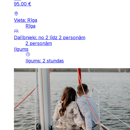
95
,
00
€
Vieta: Rīga
Rīga
Dalībnieki: no 2 līdz 2 personām
2 personām
Ilgums
Ilgums
:
2
stundas