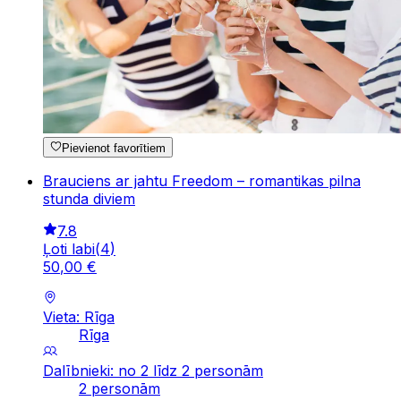
Pievienot favorītiem
Brauciens ar jahtu Freedom – romantikas pilna
stunda diviem
7.8
Ļoti labi
(
4
)
50
,
00
€
Vieta: Rīga
Rīga
Dalībnieki: no 2 līdz 2 personām
2 personām