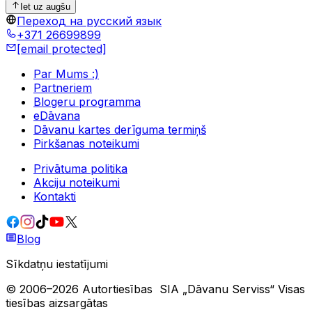
Iet uz augšu
Переход на русский язык
+371 26699899
[email protected]
Par Mums :)
Partneriem
Blogeru programma
eDāvana
Dāvanu kartes derīguma termiņš
Pirkšanas noteikumi
Privātuma politika
Akciju noteikumi
Kontakti
Blog
Sīkdatņu iestatījumi
© 2006–
2026
Autortiesības
SIA „Dāvanu Serviss“
Visas
tiesības aizsargātas