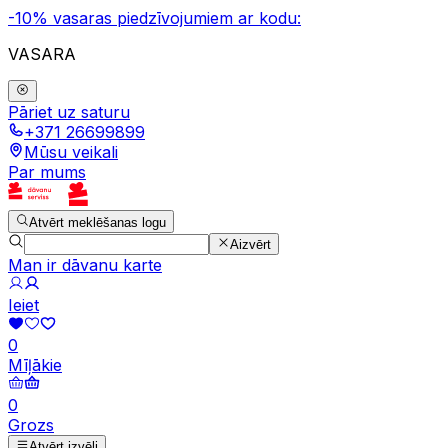
-10% vasaras piedzīvojumiem ar kodu:
VASARA
Pāriet uz saturu
+371 26699899
Mūsu veikali
Par mums
Atvērt meklēšanas logu
Aizvērt
Man ir dāvanu karte
Ieiet
0
Mīļākie
0
Grozs
Atvērt izvēli