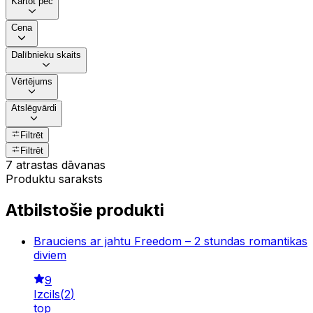
Kārtot pēc
Cena
Dalībnieku skaits
Vērtējums
Atslēgvārdi
Filtrēt
Filtrēt
7 atrastas dāvanas
Produktu saraksts
Atbilstošie produkti
Brauciens ar jahtu Freedom – 2 stundas romantikas
diviem
9
Izcils
(
2
)
top