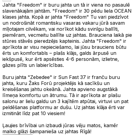
Jahta "Freedom" ir buru jahta un tā ir viena no pasaulē
slavenākajām jahtām. "Freedom" ir 30 pēdu liela OCEAN
klases jahta. Kopā ar jahta "Freedom" Tu vari piedzīvot
un nodrošināt romantisku vasaras vakaru jūrā savam
mīļotajam cilvēkam, vai norīkot kādu svinīgu ballīti,
piemēram, vecmeitu ballīte uz jahtas. Brauciena laikā pie
stūres stāvēs pieredzējis kapteinis. Jahta "Freedom" ir
aprīkota ar visu nepieciešamo, lai jūsu brauciens būtu
ērts un komfortabls – plašs klājs, galds ārpusē un
iekšpusē, kur ērti apsēsties 4-6 personām, izlietne,
gāzes plīts un labierīcības.
Buru jahta "Zebedee" ir Sun Fast 37 ir franču buru
jahta, kuru Žaks Forū projektējis kā sacīkšu un
kreisēšanas jahtu okeānā. Jahta apvieno augstākā
līmeņa komfortu un ātrumu. Tā ir aprīkota ar plašu
salonu ar lielu galdu un 3 kajītēm atpūtai, virtuvi un pat
peldēšanas platformu ar dušu. Uz jahtas klāja ērti var
izmitināt līdz pat 10 viesiem!
Ļaujies brīvībai un izbaudi jūras vēju matos, kamēr
malko glāzi šampanieša uz jahtas Rīgā!