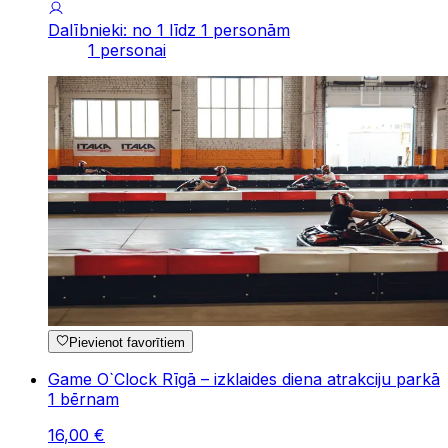
Dalībnieki: no 1 līdz 1 personām
1 personai
Pievienot favorītiem
Game O`Clock Rīgā – izklaides diena atrakciju parkā
1 bērnam
16
,
00
€