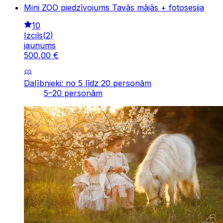
Mini ZOO piedzīvojums Tavās mājās + fotosesija
10
Izcils
(
2
)
jaunums
500
,
00
€
Dalībnieki: no 5 līdz 20 personām
5–20 personām