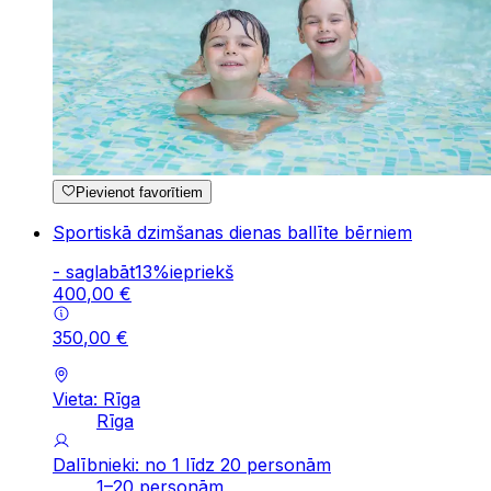
Pievienot favorītiem
Sportiskā dzimšanas dienas ballīte bērniem
-
saglabāt
13
%
iepriekš
400
,
00
€
350
,
00
€
Vieta: Rīga
Rīga
Dalībnieki: no 1 līdz 20 personām
1–20 personām