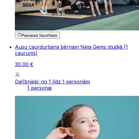
Pievienot favorītiem
Ausu caurduršana bērnam Nela Gems studijā (1
caurums)
30
,
00
€
Dalībnieki: no 1 līdz 1 personām
1 personai