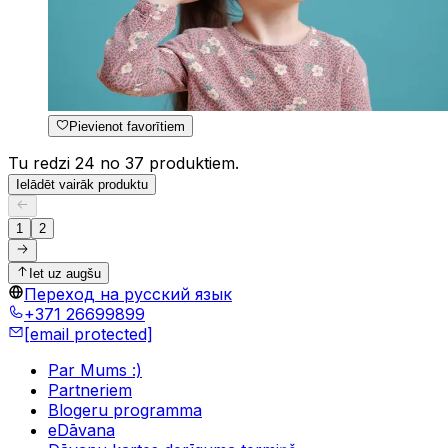
Pievienot favorītiem
Tu redzi 24 no 37 produktiem.
Ielādēt vairāk produktu
1
2
Iet uz augšu
Переход на русский язык
+371 26699899
[email protected]
Par Mums :)
Partneriem
Blogeru programma
eDāvana