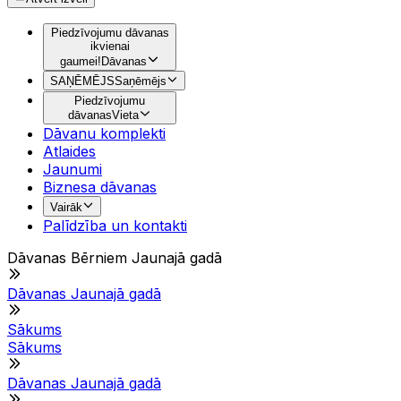
Piedzīvojumu dāvanas
ikvienai
gaumei!
Dāvanas
SAŅĒMĒJS
Saņēmējs
Piedzīvojumu
dāvanas
Vieta
Dāvanu komplekti
Atlaides
Jaunumi
Biznesa dāvanas
Vairāk
Palīdzība un kontakti
Dāvanas Bērniem Jaunajā gadā
Dāvanas Jaunajā gadā
Sākums
Sākums
Dāvanas Jaunajā gadā