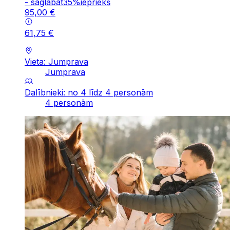
-
saglabāt
35
%
iepriekš
95
,
00
€
61
,
75
€
Vieta: Jumprava
Jumprava
Dalībnieki: no 4 līdz 4 personām
4 personām