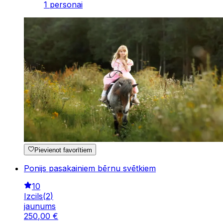
1 personai
Pievienot favorītiem
Ponijs pasakainiem bērnu svētkiem
10
Izcils
(
2
)
jaunums
250
,
00
€