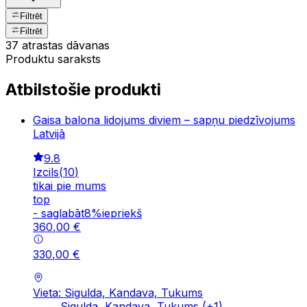
Filtrēt
Filtrēt
37 atrastas dāvanas
Produktu saraksts
Atbilstošie produkti
Gaisa balona lidojums diviem – sapņu piedzīvojums
Latvijā
9.8
Izcils
(
10
)
tikai pie mums
top
-
saglabāt
8
%
iepriekš
360
,
00
€
330
,
00
€
Vieta: Sigulda, Kandava, Tukums
Sigulda, Kandava, Tukums
(+
1
)