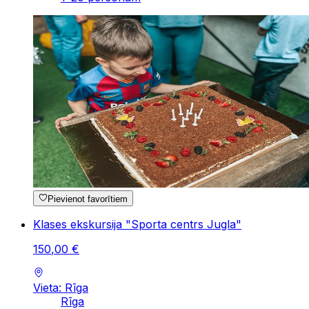
Pievienot favorītiem
Klases ekskursija "Sporta centrs Jugla"
150
,
00
€
Vieta: Rīga
Rīga