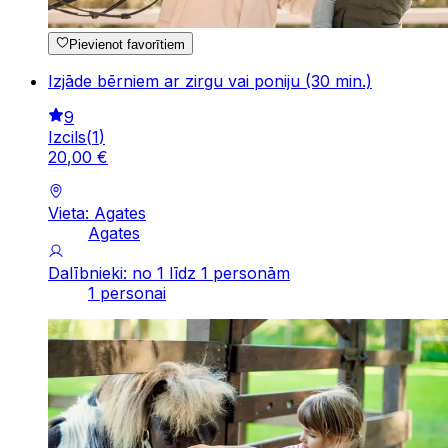
Pievienot favorītiem
Izjāde bērniem ar zirgu vai poniju (30 min.)
9
Izcils
(
1
)
20
,
00
€
Vieta: Agates
Agates
Dalībnieki: no 1 līdz 1 personām
1 personai