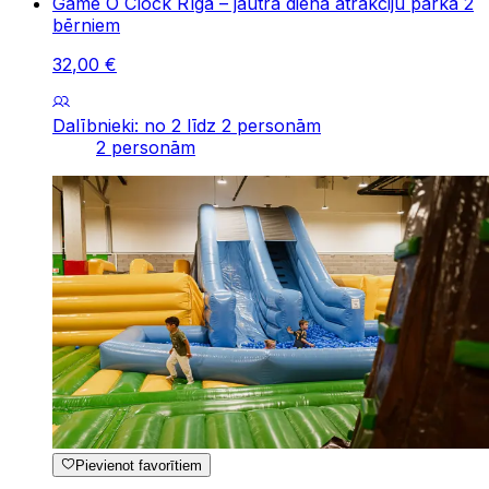
Game O`Clock Rīgā – jautra diena atrakciju parkā 2
bērniem
32
,
00
€
Dalībnieki: no 2 līdz 2 personām
2 personām
Pievienot favorītiem