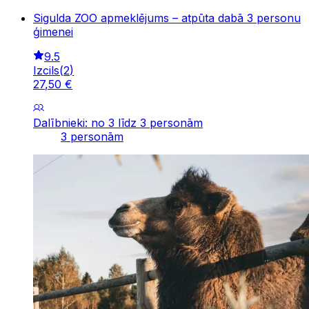
Sigulda ZOO apmeklējums – atpūta dabā 3 personu
ģimenei
9.5
Izcils
(
2
)
27
,
50
€
Dalībnieki: no 3 līdz 3 personām
3 personām