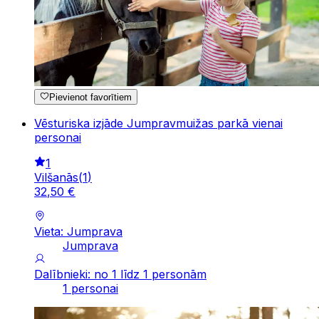
Pievienot favorītiem
Vēsturiska izjāde Jumpravmuižas parkā vienai
personai
1
Vilšanās
(
1
)
32
,
50
€
Vieta: Jumprava
Jumprava
Dalībnieki: no 1 līdz 1 personām
1 personai