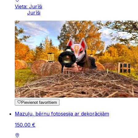
Vieta: Jurīši
Jurīši
Pievienot favorītiem
Mazuļu, bērnu fotosesija ar dekorācijām
150
,
00
€