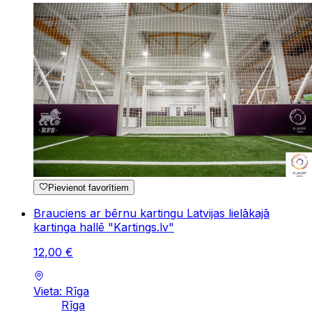
Pievienot favorītiem
Brauciens ar bērnu kartingu Latvijas lielākajā
kartinga hallē "Kartings.lv"
12
,
00
€
Vieta: Rīga
Rīga