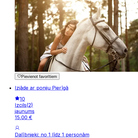
Pievienot favorītiem
Izjāde ar poniju Pierīgā
10
Izcils
(
2
)
jaunums
15
,
00
€
Dalībnieki: no 1 līdz 1 personām