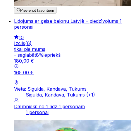
Pievienot favorītiem
Lidojums ar gaisa balonu Latvijā – piedzīvojums 1
personai
10
Izcils
(
6
)
tikai pie mums
-
saglabāt
8
%
iepriekš
180
,
00
€
165
,
00
€
Vieta: Sigulda, Kandava, Tukums
Sigulda, Kandava, Tukums
(+
1
)
Dalībnieki: no 1 līdz 1 personām
1 personai