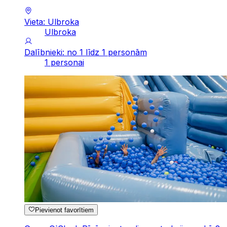
Vieta: Ulbroka
Ulbroka
Dalībnieki: no 1 līdz 1 personām
1 personai
Pievienot favorītiem