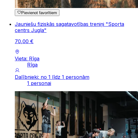
Pievienot favorītiem
Jauniešu fiziskās sagatavotības treniņi "Sporta
centrs Jugla"
70
,
00
€
Vieta: Rīga
Rīga
Dalībnieki: no 1 līdz 1 personām
1 personai