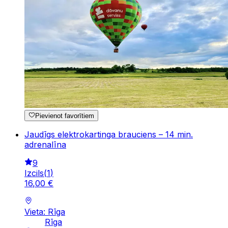
Pievienot favorītiem
Jaudīgs elektrokartinga brauciens – 14 min.
adrenalīna
9
Izcils
(
1
)
16
,
00
€
Vieta: Rīga
Rīga