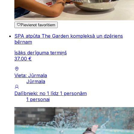
Pievienot favorītiem
SPA atpūta The Garden kompleksā un dzēriens
bērnam
īsāks derīguma termiņš
37
,
00
€
Vieta: Jūrmala
Jūrmala
Dalībnieki: no 1 līdz 1 personām
1 personai