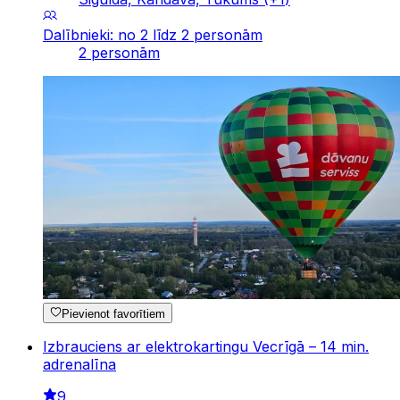
Dalībnieki: no 2 līdz 2 personām
2 personām
Pievienot favorītiem
Izbrauciens ar elektrokartingu Vecrīgā – 14 min.
adrenalīna
9