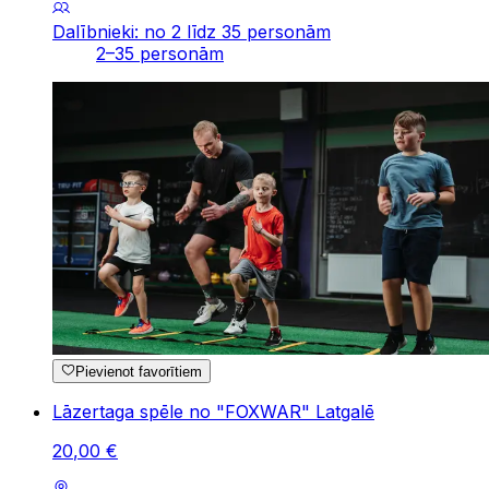
Dalībnieki: no 2 līdz 35 personām
2–35 personām
Pievienot favorītiem
Lāzertaga spēle no "FOXWAR" Latgalē
20
,
00
€