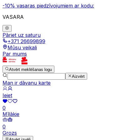
-10% vasaras piedzīvojumiem ar kodu:
VASARA
Pāriet uz saturu
+371 26699899
Mūsu veikali
Par mums
Atvērt meklēšanas logu
Aizvērt
Man ir dāvanu karte
Ieiet
0
Mīļākie
0
Grozs
Atvērt izvēli