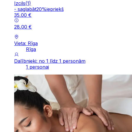
Izcils
(
1
)
-
saglabāt
20
%
iepriekš
35
,
00
€
28
,
00
€
Vieta: Rīga
Rīga
Dalībnieki: no 1 līdz 1 personām
1 personai