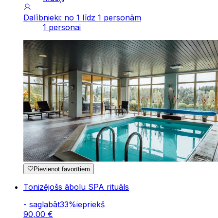
Dalībnieki: no 1 līdz 1 personām
1 personai
Pievienot favorītiem
Tonizējošs ābolu SPA rituāls
-
saglabāt
33
%
iepriekš
90
,
00
€