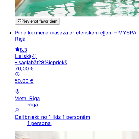
Pievienot favorītiem
Pilna ķermeņa masāža ar ēteriskām eļļām – MYSPA
Rīgā
8.3
Lieliski
(
4
)
-
saglabāt
29
%
iepriekš
70
,
00
€
50
,
00
€
Vieta: Rīga
Rīga
Dalībnieki: no 1 līdz 1 personām
1 personai