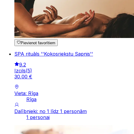
Pievienot favorītiem
SPA rituāls ''Kokosriekstu Sapnis''
9.2
Izcils
(
5
)
30
,
00
€
Vieta: Rīga
Rīga
Dalībnieki: no 1 līdz 1 personām
1 personai