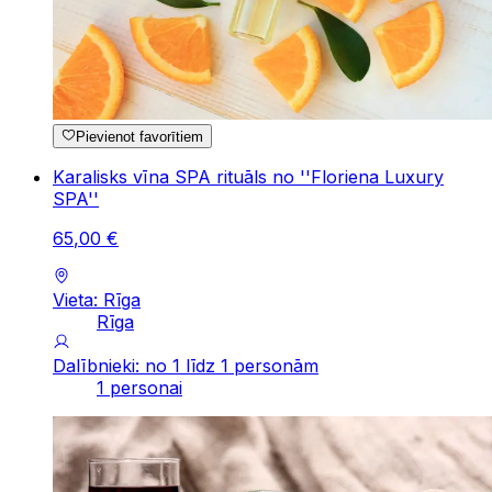
Pievienot favorītiem
Karalisks vīna SPA rituāls no ''Floriena Luxury
SPA''
65
,
00
€
Vieta: Rīga
Rīga
Dalībnieki: no 1 līdz 1 personām
1 personai