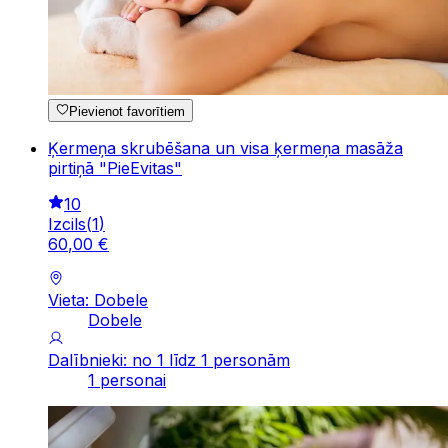
Pievienot favorītiem
Ķermeņa skrubēšana un visa ķermeņa masāža
pirtiņā "PieEvitas"
10
Izcils
(
1
)
60
,
00
€
Vieta: Dobele
Dobele
Dalībnieki: no 1 līdz 1 personām
1 personai