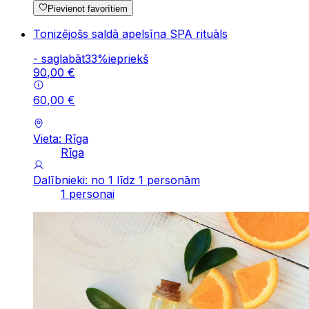
Pievienot favorītiem
Tonizējošs saldā apelsīna SPA rituāls
-
saglabāt
33
%
iepriekš
90
,
00
€
60
,
00
€
Vieta: Rīga
Rīga
Dalībnieki: no 1 līdz 1 personām
1 personai