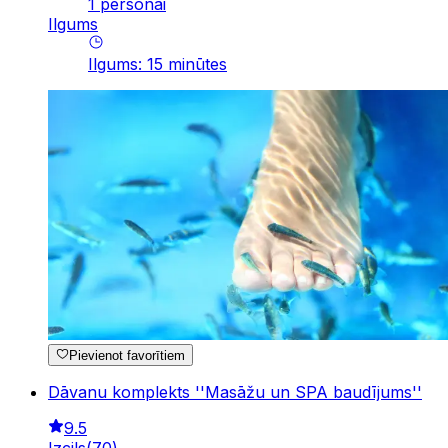
1 personai
Ilgums
Ilgums
:
15
minūtes
Pievienot favorītiem
Dāvanu komplekts ''Masāžu un SPA baudījums''
9.5