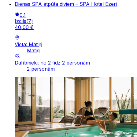
Dienas SPA atpūta diviem – SPA Hotel Ezeri
9.1
Izcils
(
7
)
40
,
00
€
Vieta: Matiņi
Matiņi
Dalībnieki: no 2 līdz 2 personām
2 personām