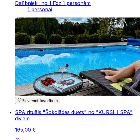
Dalībnieki: no 1 līdz 1 personām
1 personai
Pievienot favorītiem
SPA rituāls "Šokolādes duets" no "KURSHI SPA"
diviem
165
,
00
€