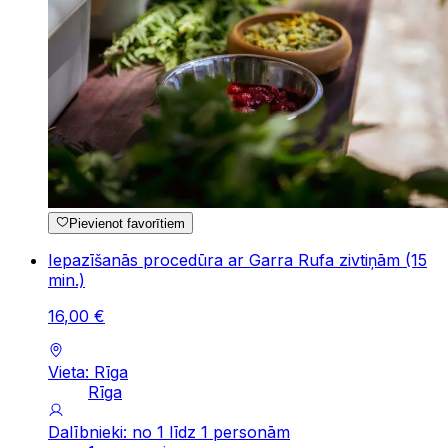
Pievienot favorītiem
Iepazīšanās procedūra ar Garra Rufa zivtiņām (15
min.)
16
,
00
€
Vieta: Rīga
Rīga
Dalībnieki: no 1 līdz 1 personām