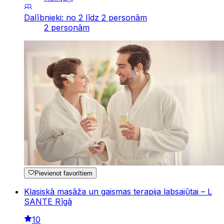
Dalībnieki: no 2 līdz 2 personām
2 personām
Pievienot favorītiem
Klasiskā masāža un gaismas terapija labsajūtai – L
SANTE Rīgā
10