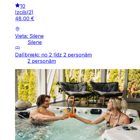
10
Izcils
(
2
)
48
,
00
€
Vieta: Silene
Silene
Dalībnieki: no 2 līdz 2 personām
2 personām