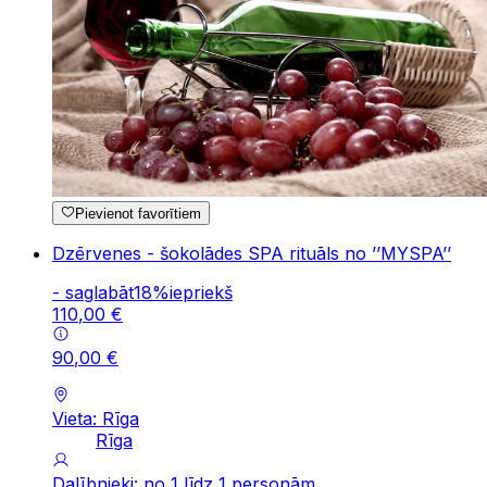
Pievienot favorītiem
Dzērvenes - šokolādes SPA rituāls no ’’MYSPA’’
-
saglabāt
18
%
iepriekš
110
,
00
€
90
,
00
€
Vieta: Rīga
Rīga
Dalībnieki: no 1 līdz 1 personām