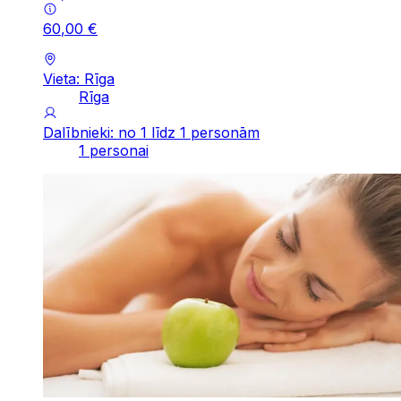
60
,
00
€
Vieta: Rīga
Rīga
Dalībnieki: no 1 līdz 1 personām
1 personai