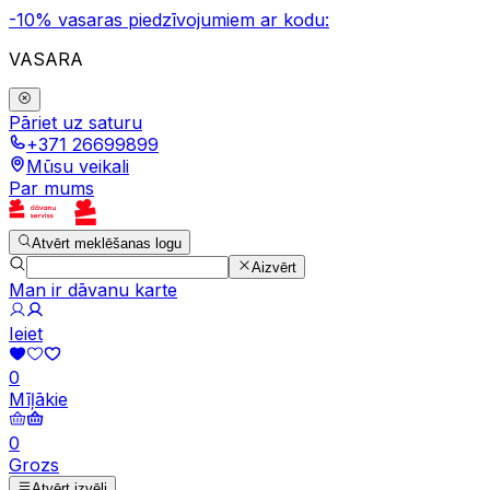
-10% vasaras piedzīvojumiem ar kodu:
VASARA
Pāriet uz saturu
+371 26699899
Mūsu veikali
Par mums
Atvērt meklēšanas logu
Aizvērt
Man ir dāvanu karte
Ieiet
0
Mīļākie
0
Grozs
Atvērt izvēli