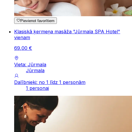
Pievienot favorītiem
Klasiskā ķermeņa masāža "Jūrmala SPA Hotel"
vienam
69
,
00
€
Vieta: Jūrmala
Jūrmala
Dalībnieki: no 1 līdz 1 personām
1 personai