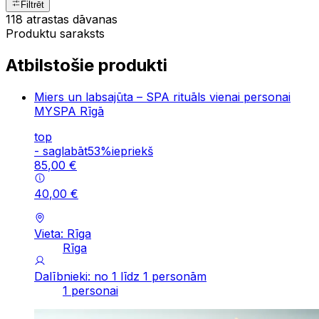
Filtrēt
118 atrastas dāvanas
Produktu saraksts
Atbilstošie produkti
Miers un labsajūta – SPA rituāls vienai personai
MYSPA Rīgā
top
-
saglabāt
53
%
iepriekš
85
,
00
€
40
,
00
€
Vieta: Rīga
Rīga
Dalībnieki: no 1 līdz 1 personām
1 personai