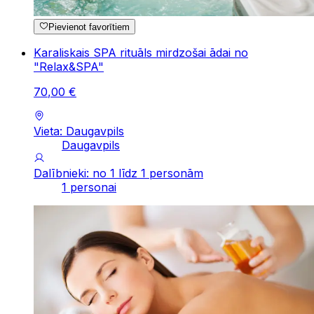
Pievienot favorītiem
Karaliskais SPA rituāls mirdzošai ādai no
"Relax&SPA"
70
,
00
€
Vieta: Daugavpils
Daugavpils
Dalībnieki: no 1 līdz 1 personām
1 personai