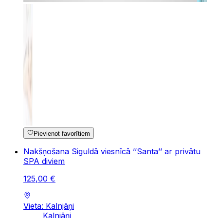
Pievienot favorītiem
Nakšņošana Siguldā viesnīcā ’’Santa’’ ar privātu
SPA diviem
125
,
00
€
Vieta: Kalnjāņi
Kalnjāņi