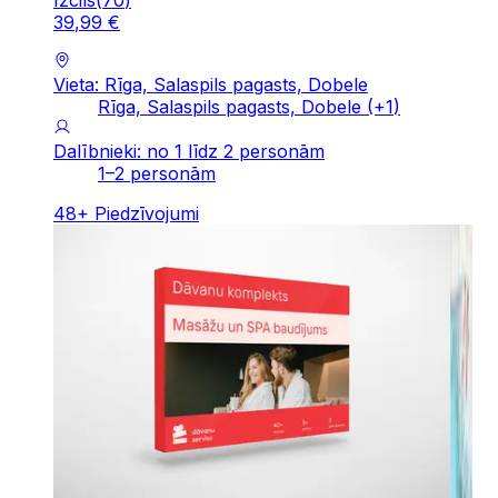
Izcils
(
70
)
39
,
99
€
Vieta: Rīga, Salaspils pagasts, Dobele
Rīga, Salaspils pagasts, Dobele
(+
1
)
Dalībnieki: no 1 līdz 2 personām
1–2 personām
48
+
Piedzīvojumi