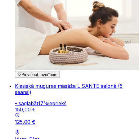
Pievienot favorītiem
Klasiskā muguras masāža L SANTE salonā (5
seansi)
-
saglabāt
17
%
iepriekš
150
,
00
€
125
,
00
€