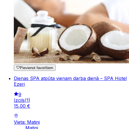
Pievienot favorītiem
Dienas SPA atpūta vienam darba dienā – SPA Hotel
Ezeri
9
Izcils
(
1
)
15
,
00
€
Vieta: Matiņi
Matiņi