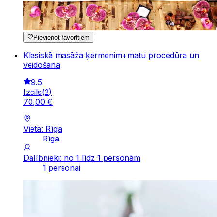
Pievienot favorītiem
Klasiskā masāža ķermenim+matu procedūra un
veidošana
9.5
Izcils
(
2
)
70
,
00
€
Vieta: Rīga
Rīga
Dalībnieki: no 1 līdz 1 personām
1 personai