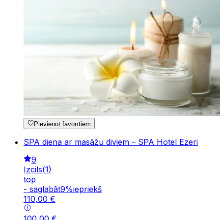
Pievienot favorītiem
SPA diena ar masāžu diviem – SPA Hotel Ezeri
9
Izcils
(
1
)
top
-
saglabāt
9
%
iepriekš
110
,
00
€
100
,
00
€