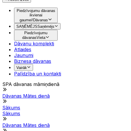
Piedzīvojumu dāvanas
ikvienai
gaumei!
Dāvanas
SAŅĒMĒJS
Saņēmējs
Piedzīvojumu
dāvanas
Vieta
Dāvanu komplekti
Atlaides
Jaunumi
Biznesa dāvanas
Vairāk
Palīdzība un kontakti
SPA dāvanas māmiņdienā
Dāvanas Mātes dienā
Sākums
Sākums
Dāvanas Mātes dienā