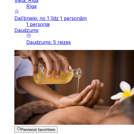
Vieta: Rīga
Rīga
Dalībnieki: no 1 līdz 1 personām
1 personai
Daudzums
Daudzums
:
5
reizes
Pievienot favorītiem