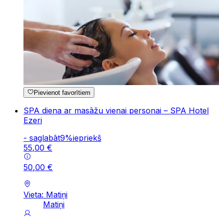
Pievienot favorītiem
SPA diena ar masāžu vienai personai – SPA Hotel
Ezeri
-
saglabāt
9
%
iepriekš
55
,
00
€
50
,
00
€
Vieta: Matiņi
Matiņi