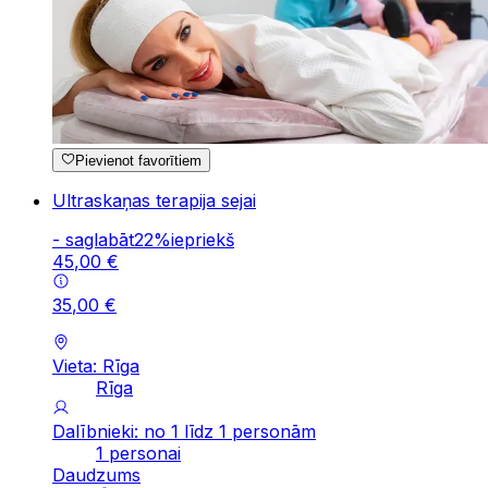
Pievienot favorītiem
Ultraskaņas terapija sejai
-
saglabāt
22
%
iepriekš
45
,
00
€
35
,
00
€
Vieta: Rīga
Rīga
Dalībnieki: no 1 līdz 1 personām
1 personai
Daudzums