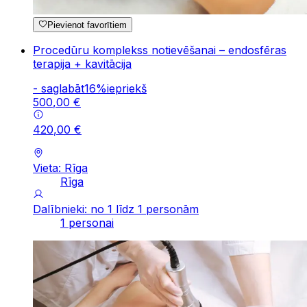
Pievienot favorītiem
Procedūru komplekss notievēšanai – endosfēras
terapija + kavitācija
-
saglabāt
16
%
iepriekš
500
,
00
€
420
,
00
€
Vieta: Rīga
Rīga
Dalībnieki: no 1 līdz 1 personām
1 personai