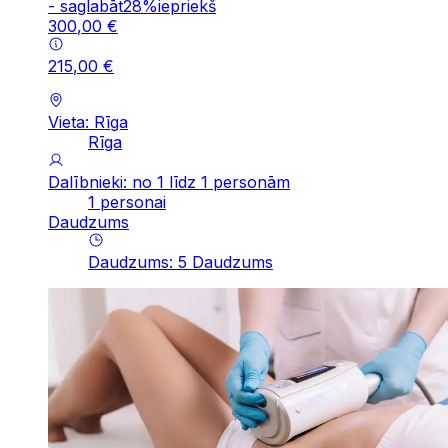
-
saglabāt
28
%
iepriekš
300
,
00
€
215
,
00
€
Vieta: Rīga
Rīga
Dalībnieki: no 1 līdz 1 personām
1 personai
Daudzums
Daudzums
:
5
Daudzums