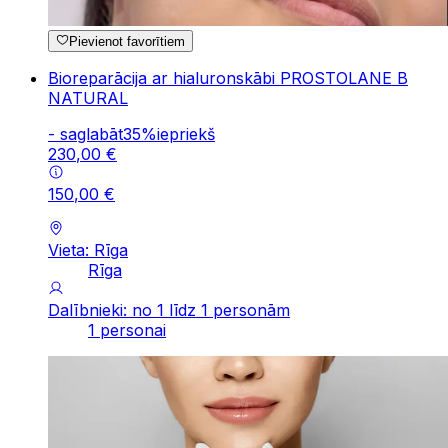
Pievienot favorītiem
Bioreparācija ar hialuronskābi PROSTOLANE B
NATURAL
-
saglabāt
35
%
iepriekš
230
,
00
€
150
,
00
€
Vieta: Rīga
Rīga
Dalībnieki: no 1 līdz 1 personām
1 personai