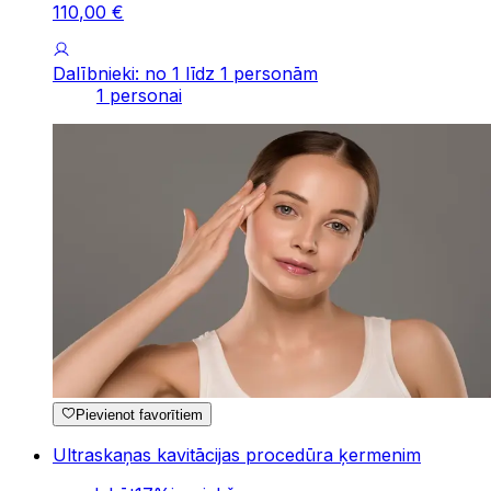
110
,
00
€
Dalībnieki: no 1 līdz 1 personām
1 personai
Pievienot favorītiem
Ultraskaņas kavitācijas procedūra ķermenim