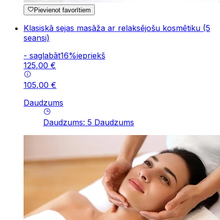
Pievienot favorītiem
Klasiskā sejas masāža ar relaksējošu kosmētiku (5
seansi)
-
saglabāt
16
%
iepriekš
125
,
00
€
105
,
00
€
Daudzums
Daudzums
:
5
Daudzums