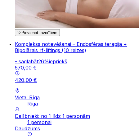
Pievienot favorītiem
Komplekss notievēšanai – Endosfēras terapija +
Bipolārais rf-liftings (10 reizes)
-
saglabāt
26
%
iepriekš
570
,
00
€
420
,
00
€
Vieta: Rīga
Rīga
Dalībnieki: no 1 līdz 1 personām
1 personai
Daudzums