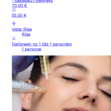
-
saglabāt
21
%
iepriekš
70
,
00
€
55
,
00
€
Vieta: Rīga
Rīga
Dalībnieki: no 1 līdz 1 personām
1 personai