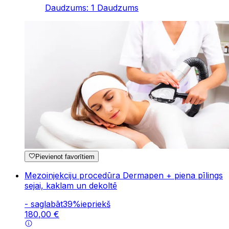
Daudzums
:
1
Daudzums
Pievienot favorītiem
Mezoinjekciju procedūra Dermapen + piena pīlings
sejai, kaklam un dekoltē
-
saglabāt
39
%
iepriekš
180
,
00
€