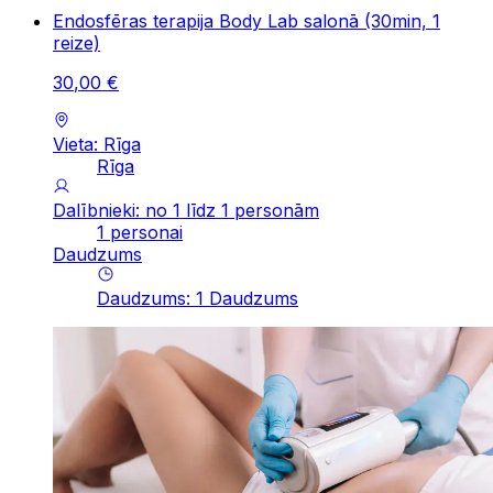
Endosfēras terapija Body Lab salonā (30min, 1
reize)
30
,
00
€
Vieta: Rīga
Rīga
Dalībnieki: no 1 līdz 1 personām
1 personai
Daudzums
Daudzums
:
1
Daudzums