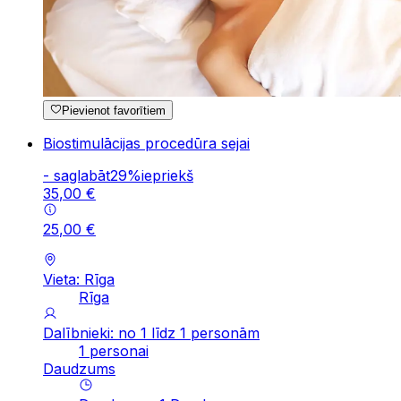
Pievienot favorītiem
Biostimulācijas procedūra sejai
-
saglabāt
29
%
iepriekš
35
,
00
€
25
,
00
€
Vieta: Rīga
Rīga
Dalībnieki: no 1 līdz 1 personām
1 personai
Daudzums