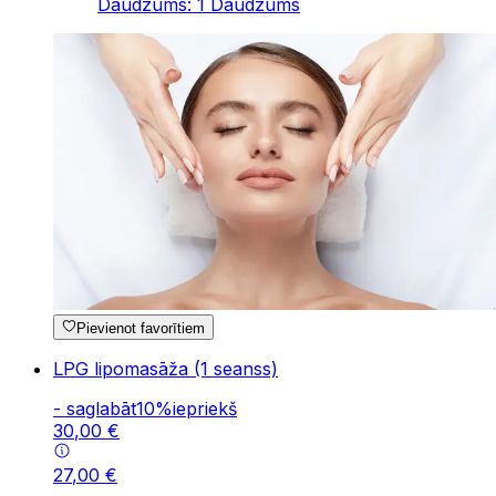
Daudzums
:
1
Daudzums
Pievienot favorītiem
LPG lipomasāža (1 seanss)
-
saglabāt
10
%
iepriekš
30
,
00
€
27
,
00
€