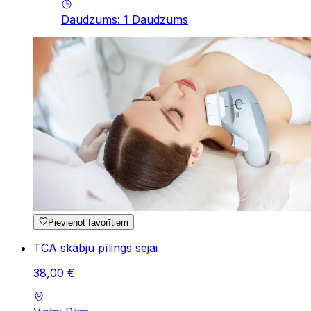
Daudzums
:
1
Daudzums
Pievienot favorītiem
TCA skābju pīlings sejai
38
,
00
€