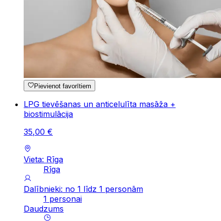
Pievienot favorītiem
LPG tievēšanas un anticelulīta masāža +
biostimulācija
35
,
00
€
Vieta: Rīga
Rīga
Dalībnieki: no 1 līdz 1 personām
1 personai
Daudzums