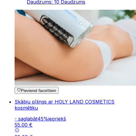
Daudzums
:
10
Daudzums
Pievienot favorītiem
Skābju pīlings ar HOLY LAND COSMETICS
kosmētiku
-
saglabāt
45
%
iepriekš
55
,
00
€