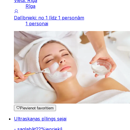
Vieta: Rīga
Rīga
Dalībnieki: no 1 līdz 1 personām
1 personai
Pievienot favorītiem
Ultraskaņas pīlings sejai
-
saglabāt
22
%
iepriekš