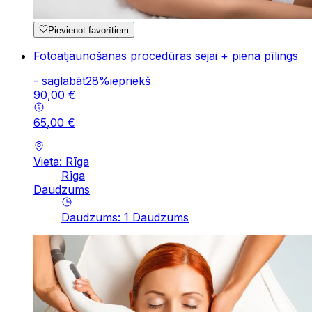
Pievienot favorītiem
Fotoatjaunošanas procedūras sejai + piena pīlings
-
saglabāt
28
%
iepriekš
90
,
00
€
65
,
00
€
Vieta: Rīga
Rīga
Daudzums
Daudzums
:
1
Daudzums