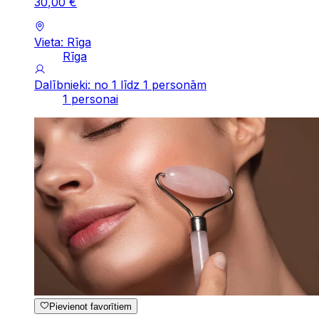
30
,
00
€
Vieta: Rīga
Rīga
Dalībnieki: no 1 līdz 1 personām
1 personai
Pievienot favorītiem