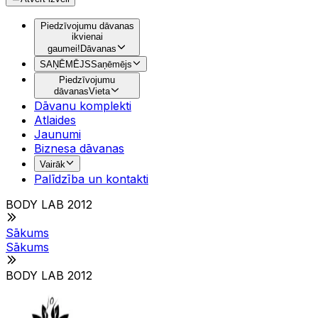
Piedzīvojumu dāvanas
ikvienai
gaumei!
Dāvanas
SAŅĒMĒJS
Saņēmējs
Piedzīvojumu
dāvanas
Vieta
Dāvanu komplekti
Atlaides
Jaunumi
Biznesa dāvanas
Vairāk
Palīdzība un kontakti
BODY LAB 2012
Sākums
Sākums
BODY LAB 2012