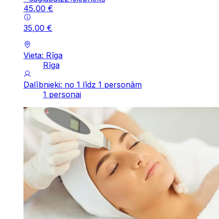
45
,
00
€
35
,
00
€
Vieta: Rīga
Rīga
Dalībnieki: no 1 līdz 1 personām
1 personai