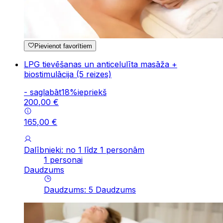
Pievienot favorītiem
LPG tievēšanas un anticelulīta masāža +
biostimulācija (5 reizes)
-
saglabāt
18
%
iepriekš
200
,
00
€
165
,
00
€
Dalībnieki: no 1 līdz 1 personām
1 personai
Daudzums
Daudzums
:
5
Daudzums