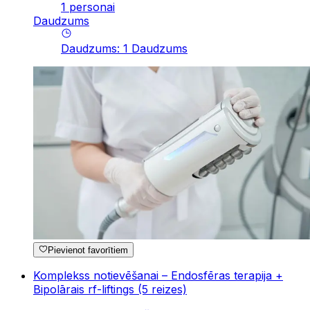
1 personai
Daudzums
Daudzums
:
1
Daudzums
Pievienot favorītiem
Komplekss notievēšanai – Endosfēras terapija +
Bipolārais rf-liftings (5 reizes)