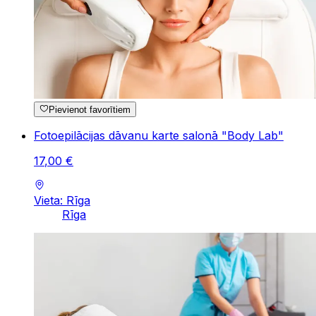
Pievienot favorītiem
Fotoepilācijas dāvanu karte salonā "Body Lab"
17
,
00
€
Vieta: Rīga
Rīga