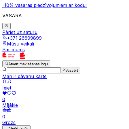
-10% vasaras piedzīvojumiem ar kodu:
VASARA
Pāriet uz saturu
+371 26699899
Mūsu veikali
Par mums
Atvērt meklēšanas logu
Aizvērt
Man ir dāvanu karte
Ieiet
0
Mīļākie
0
Grozs
Atvērt izvēli