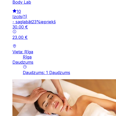
Body Lab
10
Izcils
(
1
)
-
saglabāt
23
%
iepriekš
30
,
00
€
23
,
00
€
Vieta: Rīga
Rīga
Daudzums
Daudzums
:
1
Daudzums