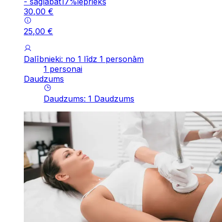
-
saglabāt
17
%
iepriekš
30
,
00
€
25
,
00
€
Dalībnieki: no 1 līdz 1 personām
1 personai
Daudzums
Daudzums
:
1
Daudzums