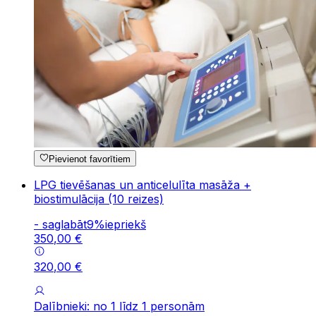
Pievienot favorītiem
LPG tievēšanas un anticelulīta masāža +
biostimulācija (10 reizes)
-
saglabāt
9
%
iepriekš
350
,
00
€
320
,
00
€
Dalībnieki: no 1 līdz 1 personām