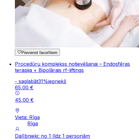
Pievienot favorītiem
Procedūru komplekss notievēšanai – Endosfēras
terapija + Bipolārais rf-liftings
-
saglabāt
31
%
iepriekš
65
,
00
€
45
,
00
€
Vieta: Rīga
Rīga
Dalībnieki: no 1 līdz 1 personām