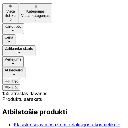
Vieta
Kategorijas
Bet kur
Visas kategorijas
Kārtot pēc
Cena
Dalībnieku skaits
Vērtējums
Atslēgvārdi
Filtrēt
Filtrēt
155 atrastas dāvanas
Produktu saraksts
Atbilstošie produkti
Klasiskā sejas masāža ar relaksējošu kosmētiku –