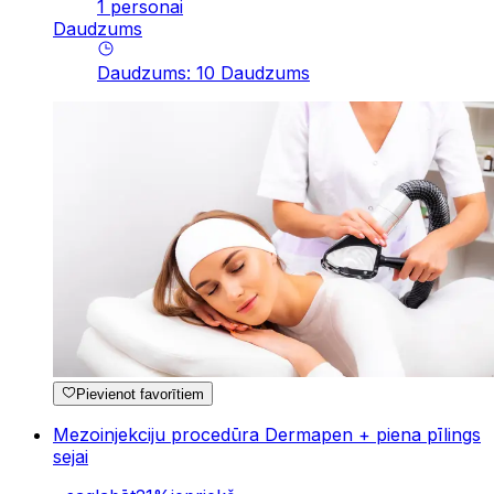
1 personai
Daudzums
Daudzums
:
10
Daudzums
Pievienot favorītiem
Mezoinjekciju procedūra Dermapen + piena pīlings
sejai