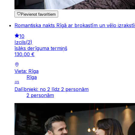
Pievienot favorītiem
Romantiska nakts Rīgā ar brokastīm un vēlo izrakst
10
Izcils
(
2
)
īsāks derīguma termiņš
130
,
00
€
Vieta: Rīga
Rīga
Dalībnieki: no 2 līdz 2 personām
2 personām