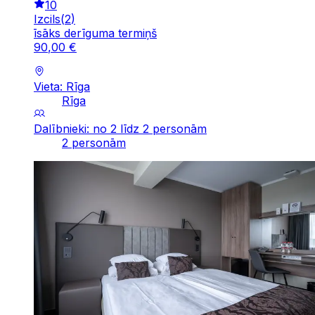
10
Izcils
(
2
)
īsāks derīguma termiņš
90
,
00
€
Vieta: Rīga
Rīga
Dalībnieki: no 2 līdz 2 personām
2 personām