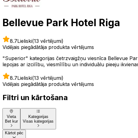
Bellevue Park Hotel Riga
8.7
Lieliski
(13 vērtējumi)
Vidējais piegādātāja produkta vērtējums
"Superior" kategorijas četrzvaigžņu viesnīca Bellevue Pa
lepojas ar izcilību, viesmīlību un individuālu pieeju ikvie
8.7
Lieliski
(13 vērtējumi)
Vidējais piegādātāja produkta vērtējums
Filtri un kārtošana
Vieta
Kategorijas
Bet kur
Visas kategorijas
Kārtot pēc