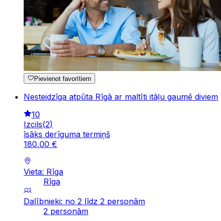
Pievienot favorītiem
Nesteidzīga atpūta Rīgā ar maltīti itāļu gaumē diviem
10
Izcils
(
2
)
īsāks derīguma termiņš
180
,
00
€
Vieta: Rīga
Rīga
Dalībnieki: no 2 līdz 2 personām
2 personām