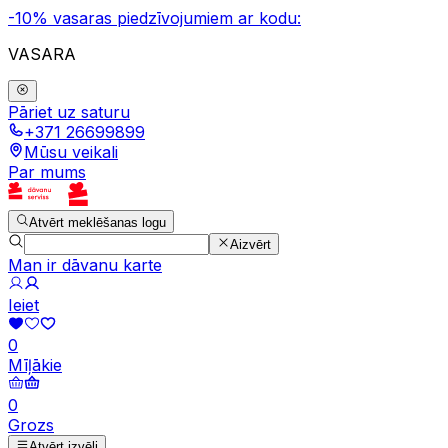
-10% vasaras piedzīvojumiem ar kodu:
VASARA
Pāriet uz saturu
+371 26699899
Mūsu veikali
Par mums
Atvērt meklēšanas logu
Aizvērt
Man ir dāvanu karte
Ieiet
0
Mīļākie
0
Grozs
Atvērt izvēli