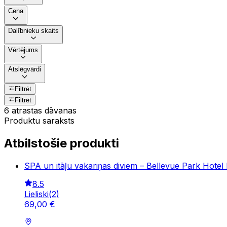
Cena
Dalībnieku skaits
Vērtējums
Atslēgvārdi
Filtrēt
Filtrēt
6 atrastas dāvanas
Produktu saraksts
Atbilstošie produkti
SPA un itāļu vakariņas diviem – Bellevue Park Hotel 
8.5
Lieliski
(
2
)
69
,
00
€