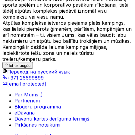
sporta spēlēm un korporatīvo pasākum rīkošanai, tieši
tādēļ atpūtas komplekss piedāvā iznomāt visu
kompleksu vai viesu namu.
Atpūtas kompleksa ietvaros pieejams plašs kempings,
kas lieliski piemērots ģimenēm, pārīšiem, kompānijām un
arī nometnēm – t.i. visiem Jums, kas vēlas baudīt labu
naktsmieru un atpūtu bez ballīšu trokšņiem un mūzikas.
Kempingā ir dažāda lieluma kempinga mājiņas,
labiekārtota telšu zona un neliels tūristu
treileru/kemperu parks.
Iet uz augšu
Переход на русский язык
+371 26699899
[email protected]
Par Mums :)
Partneriem
Blogeru programma
eDāvana
Dāvanu kartes derīguma termiņš
Pirkšanas noteikumi