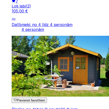
7
Ļoti labi
(
2
)
105
,
00
€
Dalībnieki: no 4 līdz 4 personām
4 personām
Pievienot favorītiem