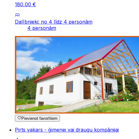
180
,
00
€
Dalībnieki: no 4 līdz 4 personām
4 personām
Pievienot favorītiem
Pirts vakars - ģimenei vai draugu kompānijai