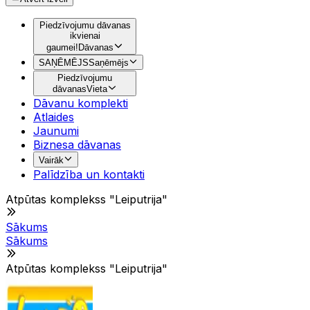
Piedzīvojumu dāvanas
ikvienai
gaumei!
Dāvanas
SAŅĒMĒJS
Saņēmējs
Piedzīvojumu
dāvanas
Vieta
Dāvanu komplekti
Atlaides
Jaunumi
Biznesa dāvanas
Vairāk
Palīdzība un kontakti
Atpūtas komplekss "Leiputrija"
Sākums
Sākums
Atpūtas komplekss "Leiputrija"