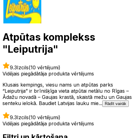
Atpūtas komplekss
"Leiputrija"
9.3
Izcils
(10 vērtējumi)
Vidējais piegādātāja produkta vērtējums
Klusais kempings, viesu nams un atpūtas parks
“Leiputrija” ir brīnišķīga vieta atpūtai netālu no Rīgas –
Ādažu novadā – Gaujas krastā, skaistā mežu un Gaujas
senteku ielokā. Baudiet Latvijas lauku mie...
Rādīt vairāk
9.3
Izcils
(10 vērtējumi)
Vidējais piegādātāja produkta vērtējums
Filtri un kārtošana