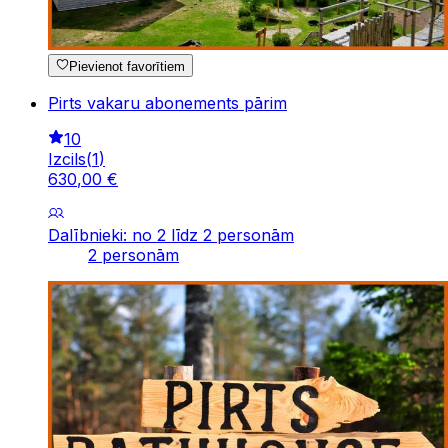
Pievienot favorītiem
Pirts vakaru abonements pārim
10
Izcils
(
1
)
630
,
00
€
Dalībnieki: no 2 līdz 2 personām
2 personām