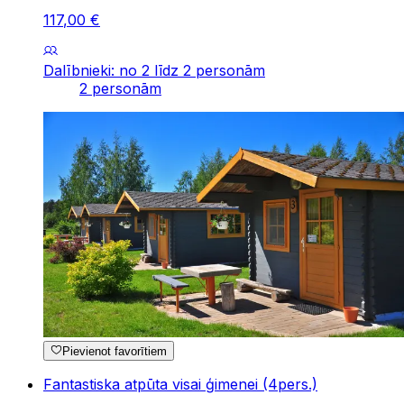
117
,
00
€
Dalībnieki: no 2 līdz 2 personām
2 personām
Pievienot favorītiem
Fantastiska atpūta visai ģimenei (4pers.)