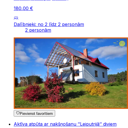
180
,
00
€
Dalībnieki: no 2 līdz 2 personām
2 personām
Pievienot favorītiem
Aktīva atpūta ar nakšņošanu ’’Leiputrijā’’ diviem