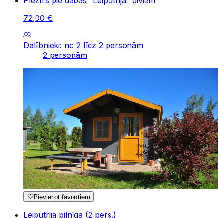
Plezīrs pie dabas ’’Leiputrijā’’ diviem
72
,
00
€
Dalībnieki: no 2 līdz 2 personām
2 personām
Pievienot favorītiem
Leiputrija pilnīga (2 pers.)