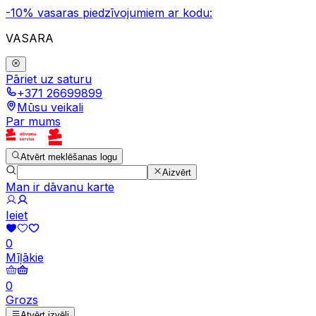
-10% vasaras piedzīvojumiem ar kodu:
VASARA
Pāriet uz saturu
+371 26699899
Mūsu veikali
Par mums
Atvērt meklēšanas logu
Aizvērt
Man ir dāvanu karte
Ieiet
0
Mīļākie
0
Grozs
Atvērt izvēli