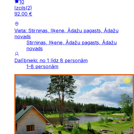
10
Izcils
(
2
)
92
,
00
€
Vieta: Stirniņas, Iļķene, Ādažu pagasts, Ādažu
novads
Stirniņas, Iļķene, Ādažu pagasts, Ādažu
novads
Dalībnieki: no 1 līdz 8 personām
1–8 personām