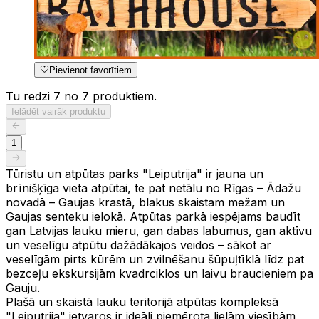
Pievienot favorītiem
Tu redzi 7 no 7 produktiem.
Ielādēt vairāk produktu
1
Tūristu un atpūtas parks "Leiputrija" ir jauna un
brīnišķīga vieta atpūtai, te pat netālu no Rīgas – Ādažu
novadā – Gaujas krastā, blakus skaistam mežam un
Gaujas senteku ielokā. Atpūtas parkā iespējams baudīt
gan Latvijas lauku mieru, gan dabas labumus, gan aktīvu
un veselīgu atpūtu dažādākajos veidos – sākot ar
veselīgām pirts kūrēm un zvilnēšanu šūpuļtīklā līdz pat
bezceļu ekskursijām kvadrciklos un laivu braucieniem pa
Gauju.
Plašā un skaistā lauku teritorijā atpūtas kompleksā
"Leiputrija" ietvaros ir ideāli piemērota lielām viesībām,