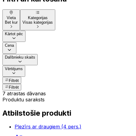
Vieta
Kategorijas
Bet kur
Visas kategorijas
Kārtot pēc
Cena
Dalībnieku skaits
Vērtējums
Filtrēt
Filtrēt
7 atrastas dāvanas
Produktu saraksts
Atbilstošie produkti
Plezīrs ar draugiem (4 pers.)