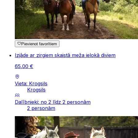
Pievienot favorītiem
Izjāde ar zirgiem skaistā meža ielokā diviem
65
,
00
€
Vieta: Krogsils
Krogsils
Dalībnieki: no 2 līdz 2 personām
2 personām