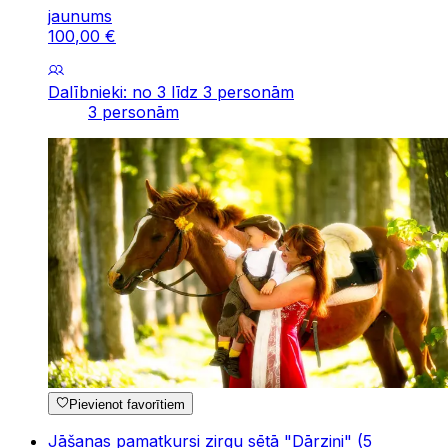
jaunums
100
,
00
€
Dalībnieki: no 3 līdz 3 personām
3 personām
Pievienot favorītiem
Jāšanas pamatkursi zirgu sētā "Dārziņi" (5