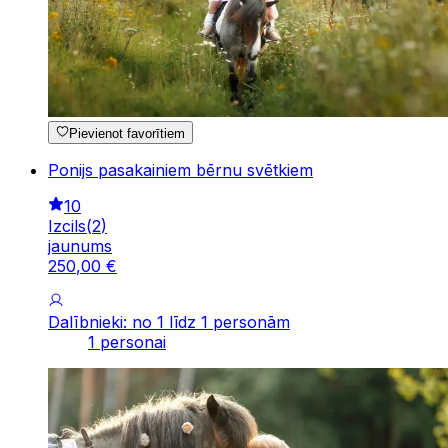
Pievienot favorītiem
Ponijs pasakainiem bērnu svētkiem
10
Izcils
(
2
)
jaunums
250
,
00
€
Dalībnieki: no 1 līdz 1 personām
1 personai