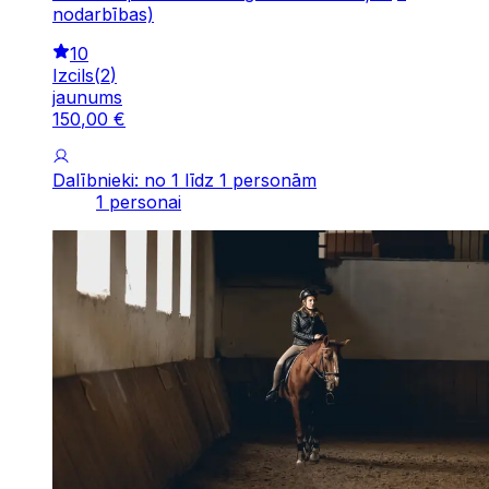
nodarbības)
10
Izcils
(
2
)
jaunums
150
,
00
€
Dalībnieki: no 1 līdz 1 personām
1 personai