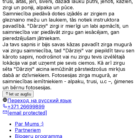
truši, aitas, jēri, sivēni, dažādi lauku putni, jenoti, kazlēn,
zirgi un poniji, alpaka un pūce.
Saimniecība piedāvā doties izjādēs ar zirgiem pa
gleznaino mežu un laukiem, tās notiek instruktora
pavadībā. "Dārziņi" zirgi ir mierīgi un labi apmācīti, un
saimniecība var piedāvāt zirgu gan iesācējam, gan
pieredzējušam jātniekam.
Ja tavs sapnis ir bijis savas kāzas pavadīt zirga mugurā
vai zirgu saimniecība, tad "Dārziņi" var piepildīt tavu sen
kāroto sapini, nodrošinot vai nu zirgu tevis izvēlētajā
lokācija vai pat uzņemt pie sevis ciemos. Kā arī zirgu
sēta "Dārziņi" aicina iemūžināt pārsteidzošus mirkļus
dabā ar dzīvniekiem. Fotosesijas zirga mugurā, ar
saimniecības iemītniekiem - alpaku, trusi, u.c –, ģimenes
un bērnu fotosesijas.
Iet uz augšu
Переход на русский язык
+371 26699899
[email protected]
Par Mums :)
Partneriem
Blogeru programma