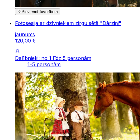
Pievienot favorītiem
Fotosesija ar dzīvniekiem zirgu sētā "Dārziņi"
jaunums
120
,
00
€
Dalībnieki: no 1 līdz 5 personām
1–5 personām