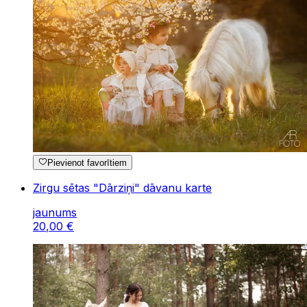
Pievienot favorītiem
Zirgu sētas "Dārziņi" dāvanu karte
jaunums
20
,
00
€