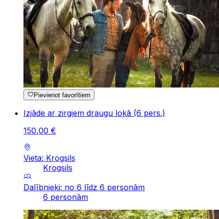
Pievienot favorītiem
Izjāde ar zirgiem draugu lokā (6 pers.)
150
,
00
€
Vieta: Krogsils
Krogsils
Dalībnieki: no 6 līdz 6 personām
6 personām