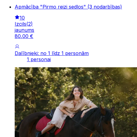
Apmācība "Pirmo reizi sedlos" (3 nodarbības)
10
Izcils
(
2
)
jaunums
80
,
00
€
Dalībnieki: no 1 līdz 1 personām
1 personai