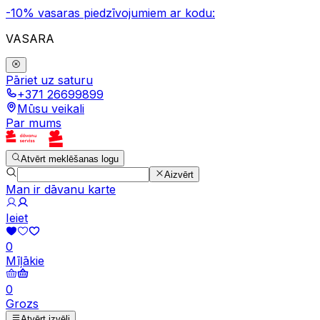
-10% vasaras piedzīvojumiem ar kodu:
VASARA
Pāriet uz saturu
+371 26699899
Mūsu veikali
Par mums
Atvērt meklēšanas logu
Aizvērt
Man ir dāvanu karte
Ieiet
0
Mīļākie
0
Grozs
Atvērt izvēli