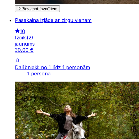
Pievienot favorītiem
Pasakaina izjāde ar zirgu vienam
10
Izcils
(
2
)
jaunums
30
,
00
€
Dalībnieki: no 1 līdz 1 personām
1 personai