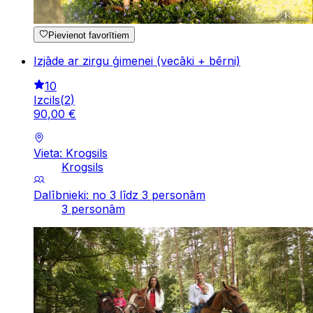
Pievienot favorītiem
Izjāde ar zirgu ģimenei (vecāki + bērni)
10
Izcils
(
2
)
90
,
00
€
Vieta: Krogsils
Krogsils
Dalībnieki: no 3 līdz 3 personām
3 personām