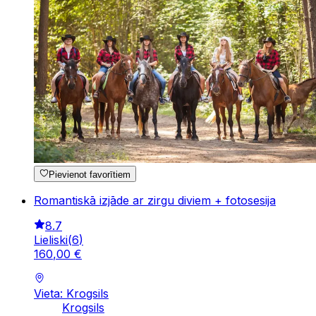
Pievienot favorītiem
Romantiskā izjāde ar zirgu diviem + fotosesija
8.7
Lieliski
(
6
)
160
,
00
€
Vieta: Krogsils
Krogsils