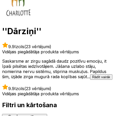
''Dārziņi''
9.9
Izcils
(23 vērtējumi)
Vidējais piegādātāja produkta vērtējums
Saskarsme ar zirgu sagādā daudz pozitīvu emociju, it
īpaši pilsētas iedzīvotājiem. Jāšana uzlabo stāju,
nomierina nervu sistēmu, stiprina muskuļus. Papildus
šim, izjāde zirga mugurā rada kopības sajūt...
Rādīt vairāk
9.9
Izcils
(23 vērtējumi)
Vidējais piegādātāja produkta vērtējums
Filtri un kārtošana