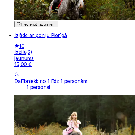
Pievienot favorītiem
Izjāde ar poniju Pierīgā
10
Izcils
(
2
)
jaunums
15
,
00
€
Dalībnieki: no 1 līdz 1 personām
1 personai