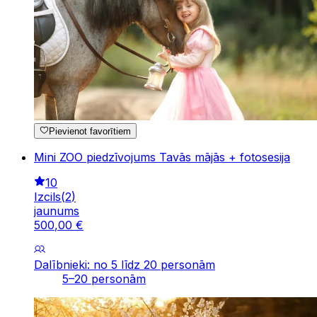
Pievienot favorītiem
Mini ZOO piedzīvojums Tavās mājās + fotosesija
10
Izcils
(
2
)
jaunums
500
,
00
€
Dalībnieki: no 5 līdz 20 personām
5–20 personām