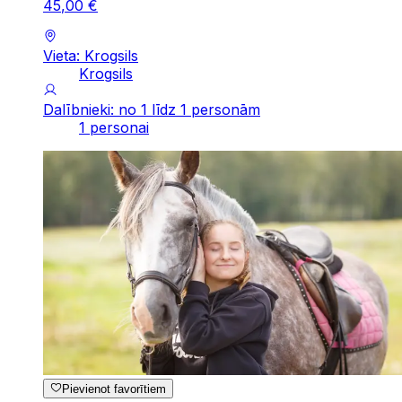
45
,
00
€
Vieta: Krogsils
Krogsils
Dalībnieki: no 1 līdz 1 personām
1 personai
Pievienot favorītiem