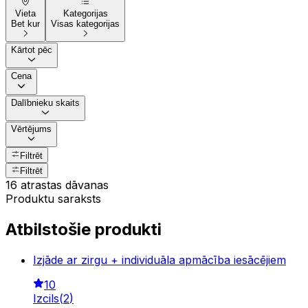
Vieta
Kategorijas
Bet kur
Visas kategorijas
Kārtot pēc
Cena
Dalībnieku skaits
Vērtējums
Filtrēt
Filtrēt
16 atrastas dāvanas
Produktu saraksts
Atbilstošie produkti
Izjāde ar zirgu + individuāla apmācība iesācējiem
10
Izcils
(
2
)