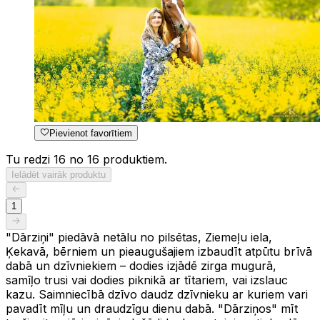
Pievienot favorītiem
Tu redzi 16 no 16 produktiem.
Ielādēt vairāk produktu
1
"Dārziņi" piedāvā netālu no pilsētas, Ziemeļu iela,
Ķekavā, bērniem un pieaugušajiem izbaudīt atpūtu brīvā
dabā un dzīvniekiem – dodies izjādē zirga mugurā,
samīļo trusi vai dodies piknikā ar tītariem, vai izslauc
kazu. Saimniecībā dzīvo daudz dzīvnieku ar kuriem vari
pavadīt mīļu un draudzīgu dienu dabā. "Dārziņos" mīt