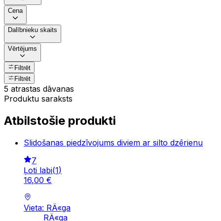
Cena
Dalībnieku skaits
Vērtējums
Filtrēt
Filtrēt
5 atrastas dāvanas
Produktu saraksts
Atbilstošie produkti
Slidošanas piedzīvojums diviem ar silto dzērienu
7
Ļoti labi
(
1
)
16
,
00
€
Vieta: RÄ«ga
RÄ«ga