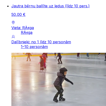
Jautra bērnu ballīte uz ledus (līdz 10 pers.)
50
,
00
€
Vieta: RÄ«ga
RÄ«ga
Dalībnieki: no 1 līdz 10 personām
1–10 personām