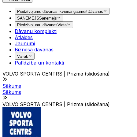
Piedzīvojumu dāvanas ikvienai gaumei!
Dāvanas
SAŅĒMĒJS
Saņēmējs
Piedzīvojumu dāvanas
Vieta
Dāvanu komplekti
Atlaides
Jaunumi
Biznesa dāvanas
Vairāk
Palīdzība un kontakti
VOLVO SPORTA CENTRS | Prizma (slidošana)
Sākums
Sākums
VOLVO SPORTA CENTRS | Prizma (slidošana)