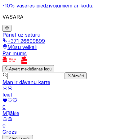
-10% vasaras piedzīvojumiem ar kodu:
VASARA
Pāriet uz saturu
+371 26699899
Mūsu veikali
Par mums
Atvērt meklēšanas logu
Aizvērt
Man ir dāvanu karte
Ieiet
0
Mīļākie
0
Grozs
Atvērt izvēli