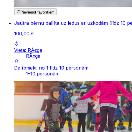
Pievienot favorītiem
Jautra bērnu ballīte uz ledus ar uzkodām (līdz 10 pe
100
,
00
€
Vieta: RÄ«ga
RÄ«ga
Dalībnieki: no 1 līdz 10 personām
1–10 personām