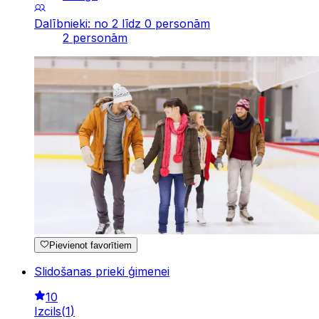
Dalībnieki: no 2 līdz 0 personām
2 personām
Pievienot favorītiem
Slidošanas prieki ģimenei
10
Izcils
(
1
)