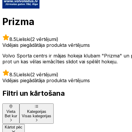
Prizma
8.5
Lieliski
(2 vērtējumi)
Vidējais piegādātāja produkta vērtējums
Volvo Sporta centrs ir mājas hokeja klubam "Prizma" un pir
prot un kas vēlas iemācīties slidot vai spēlēt hokeju.
8.5
Lieliski
(2 vērtējumi)
Vidējais piegādātāja produkta vērtējums
Filtri un kārtošana
Vieta
Kategorijas
Bet kur
Visas kategorijas
Kārtot pēc