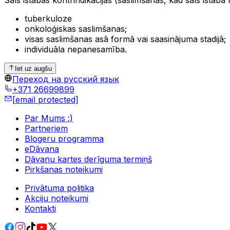
Sāls istabas kontrindikācijas (saslimšanas, kad sāls istaba 
tuberkuloze
onkoloģiskas saslimšanas;
visas saslimšanas asā formā vai saasinājuma stadijā;
individuāla nepanesamība.
Iet uz augšu
Переход на русский язык
+371 26699899
[email protected]
Par Mums :)
Partneriem
Blogeru programma
eDāvana
Dāvanu kartes derīguma termiņš
Pirkšanas noteikumi
Privātuma politika
Akciju noteikumi
Kontakti