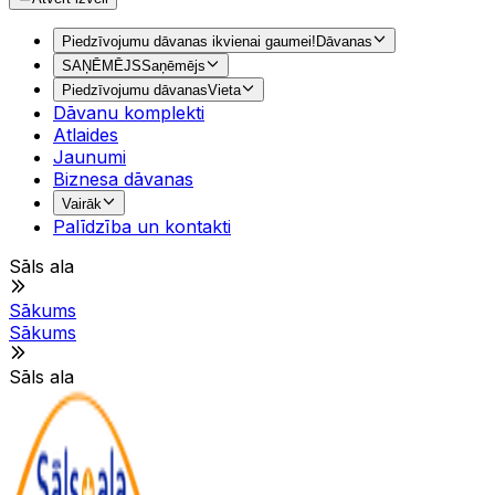
Piedzīvojumu dāvanas ikvienai gaumei!
Dāvanas
SAŅĒMĒJS
Saņēmējs
Piedzīvojumu dāvanas
Vieta
Dāvanu komplekti
Atlaides
Jaunumi
Biznesa dāvanas
Vairāk
Palīdzība un kontakti
Sāls ala
Sākums
Sākums
Sāls ala