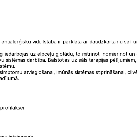
antialerģisku vidi. Istaba ir pārklāta ar daudzkārtainu sāli 
līgi iedarbojas uz elpceļu gļotādu, to mitrinot, nomierinot u
rvu sistēmas darbība. Balstoties uz sāls terapijas pētījumiem
istēmu.
simptomu atvieglošanai, imūnās sistēmas stiprināšanai, cil
adījumā.
rofilaksei