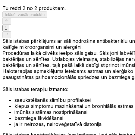
Tu redzi 2 no 2 produktiem.
Ielādēt vairāk produktu
1
Sāls istabas pārklājums ar sāli nodrošina antibakteriālu un 
kaitīgie mikroorgansimi un alergēni.
Procedūras laikā cilvēks ieelpo sāls gaisu. Sāls joni labvē
baktērijas un sēnītes. Uzlabojas vielmaiņa, stabilizējas ne
baktērijas un sēnītes, tajā pašā laikā dabīgi stiprinot imūns
Haloterapijas apmeklējums ieteicams astmas un alerģisko 
paaugstinātas psihoemocionālās spriedzes un bezmiega g
Sāls istabas terapiju izmanto:
saaukstēšanās slimību profilaksei
klepus simptomu mazināšanai un bronhiālās astmas p
imūnās sistēmas nostiprināšanai
bezmiega likvidēšanai
ja ir neirozes, neiroveģetatīvā distonija