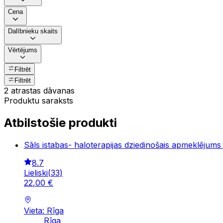
Cena
Dalībnieku skaits
Vērtējums
Filtrēt
Filtrēt
2 atrastas dāvanas
Produktu saraksts
Atbilstošie produkti
Sāls istabas- haloterapijas dziedinošais apmeklējums 
8.7
Lieliski
(
33
)
22
,
00
€
Vieta: Rīga
Rīga