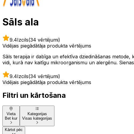
Sāls ala
9.4
Izcils
(34 vērtējumi)
Vidējais piegādātāja produkta vērtējums
Sāls terapija ir dabīga un efektīva dziedināšanas metode, 
vidi, kurā nav kaitīgu mikroorganismu un alergēnu. Sienas 
9.4
Izcils
(34 vērtējumi)
Vidējais piegādātāja produkta vērtējums
Filtri un kārtošana
Vieta
Kategorijas
Bet kur
Visas kategorijas
Kārtot pēc