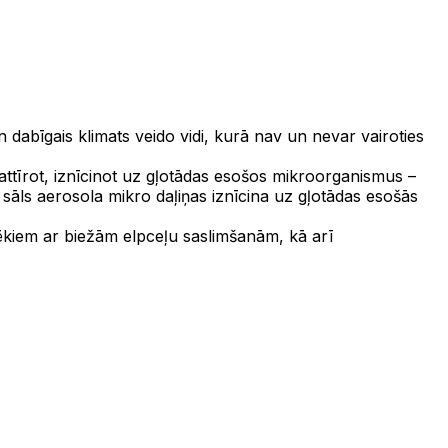
un dabīgais klimats veido vidi, kurā nav un nevar vairoties
n attīrot, iznīcinot uz gļotādas esošos mikroorganismus –
, sāls aerosola mikro daļiņas iznīcina uz gļotādas esošās
vēkiem ar biežām elpceļu saslimšanām, kā arī