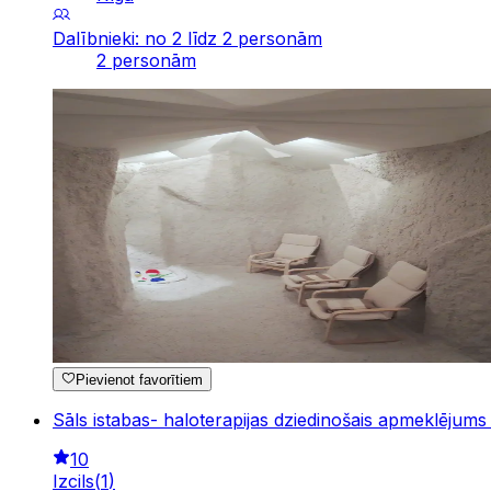
Dalībnieki: no 2 līdz 2 personām
2 personām
Pievienot favorītiem
Sāls istabas- haloterapijas dziedinošais apmeklējums
10
Izcils
(
1
)