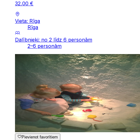
32
,
00
€
Vieta: Rīga
Rīga
Dalībnieki: no 2 līdz 6 personām
2–6 personām
Pievienot favorītiem