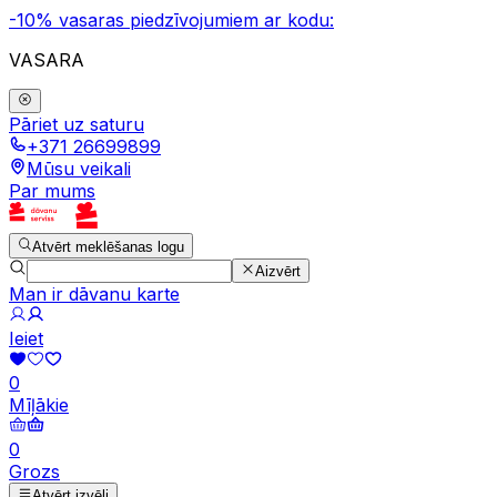
-10% vasaras piedzīvojumiem ar kodu:
VASARA
Pāriet uz saturu
+371 26699899
Mūsu veikali
Par mums
Atvērt meklēšanas logu
Aizvērt
Man ir dāvanu karte
Ieiet
0
Mīļākie
0
Grozs
Atvērt izvēli