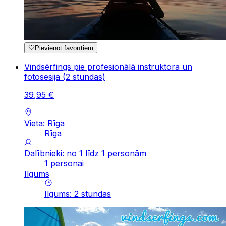
Pievienot favorītiem
Vindsērfings pie profesionālā instruktora un
fotosesija (2 stundas)
39
,
95
€
Vieta: Rīga
Rīga
Dalībnieki: no 1 līdz 1 personām
1 personai
Ilgums
Ilgums
:
2
stundas