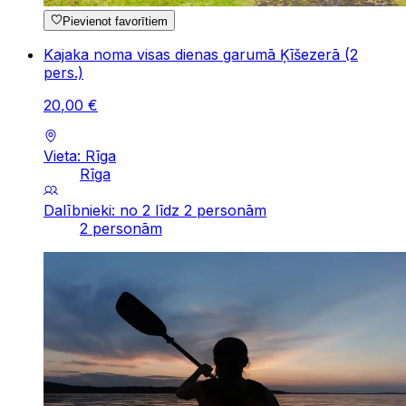
Pievienot favorītiem
Kajaka noma visas dienas garumā Ķīšezerā (2
pers.)
20
,
00
€
Vieta: Rīga
Rīga
Dalībnieki: no 2 līdz 2 personām
2 personām