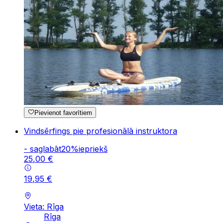
Pievienot favorītiem
Vindsērfings pie profesionālā instruktora
-
saglabāt
20
%
iepriekš
25
,
00
€
19
,
95
€
Vieta: Rīga
Rīga