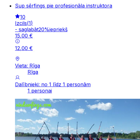
Sup sērfings pie profesionāla instruktora
10
Izcils
(
1
)
-
saglabāt
20
%
iepriekš
15
,
00
€
12
,
00
€
Vieta: Rīga
Rīga
Dalībnieki: no 1 līdz 1 personām
1 personai