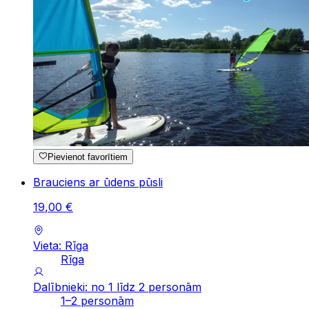
Pievienot favorītiem
Brauciens ar ūdens pūsli
19
,
00
€
Vieta: Rīga
Rīga
Dalībnieki: no 1 līdz 2 personām
1–2 personām