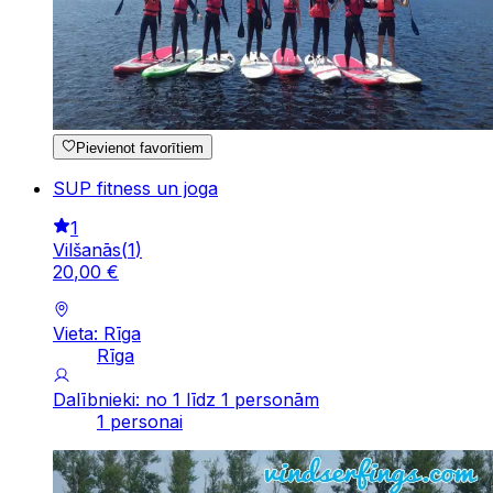
Pievienot favorītiem
SUP fitness un joga
1
Vilšanās
(
1
)
20
,
00
€
Vieta: Rīga
Rīga
Dalībnieki: no 1 līdz 1 personām
1 personai