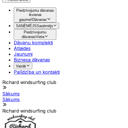
Piedzīvojumu dāvanas
ikvienai
gaumei!
Dāvanas
SAŅĒMĒJS
Saņēmējs
Piedzīvojumu
dāvanas
Vieta
Dāvanu komplekti
Atlaides
Jaunumi
Biznesa dāvanas
Vairāk
Palīdzība un kontakti
Richard windsurfing club
Sākums
Sākums
Richard windsurfing club