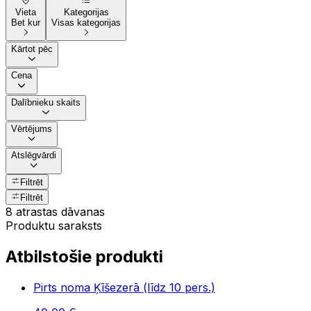
Vieta
Kategorijas
Bet kur
Visas kategorijas
Kārtot pēc
Cena
Dalībnieku skaits
Vērtējums
Atslēgvārdi
Filtrēt
Filtrēt
8 atrastas dāvanas
Produktu saraksts
Atbilstošie produkti
Pirts noma Ķīšezerā (līdz 10 pers.)