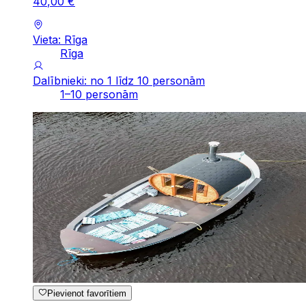
40
,
00
€
Vieta: Rīga
Rīga
Dalībnieki: no 1 līdz 10 personām
1–10 personām
Pievienot favorītiem