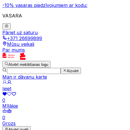
-10% vasaras piedzīvojumiem ar kodu:
VASARA
Pāriet uz saturu
+371 26699899
Mūsu veikali
Par mums
Atvērt meklēšanas logu
Aizvērt
Man ir dāvanu karte
Ieiet
0
Mīļākie
0
Grozs
Atvērt izvēli