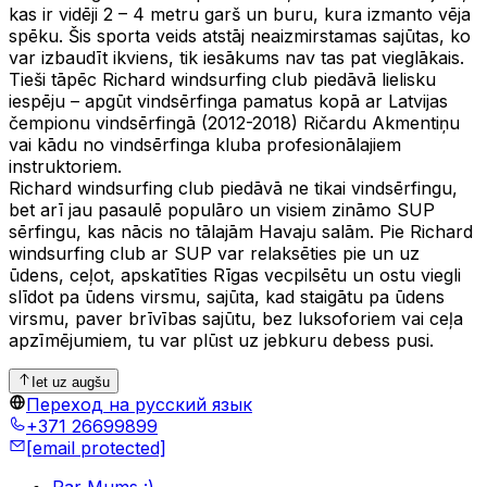
kas ir vidēji 2 – 4 metru garš un buru, kura izmanto vēja
spēku. Šis sporta veids atstāj neaizmirstamas sajūtas, ko
var izbaudīt ikviens, tik iesākums nav tas pat vieglākais.
Tieši tāpēc Richard windsurfing club piedāvā lielisku
iespēju – apgūt vindsērfinga pamatus kopā ar Latvijas
čempionu vindsērfingā (2012-2018) Ričardu Akmentiņu
vai kādu no vindsērfinga kluba profesionālajiem
instruktoriem.
Richard windsurfing club piedāvā ne tikai vindsērfingu,
bet arī jau pasaulē populāro un visiem zināmo SUP
sērfingu, kas nācis no tālajām Havaju salām. Pie Richard
windsurfing club ar SUP var relaksēties pie un uz
ūdens, ceļot, apskatīties Rīgas vecpilsētu un ostu viegli
slīdot pa ūdens virsmu, sajūta, kad staigātu pa ūdens
virsmu, paver brīvības sajūtu, bez luksoforiem vai ceļa
apzīmējumiem, tu var plūst uz jebkuru debess pusi.
Iet uz augšu
Переход на русский язык
+371 26699899
[email protected]
Par Mums :)