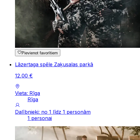
Pievienot favorītiem
Lāzertaga spēle Zaķusalas parkā
12
,
00
€
Vieta: Rīga
Rīga
Dalībnieki: no 1 līdz 1 personām
1 personai