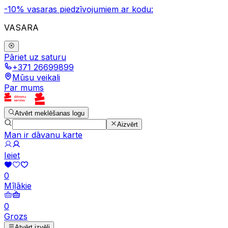
-10% vasaras piedzīvojumiem ar kodu:
VASARA
Pāriet uz saturu
+371 26699899
Mūsu veikali
Par mums
Atvērt meklēšanas logu
Aizvērt
Man ir dāvanu karte
Ieiet
0
Mīļākie
0
Grozs
Atvērt izvēli