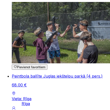
Pievienot favorītiem
Peintbola ballīte Juglas iekštelpu parkā (4 pers.)
68
,
00
€
Vieta: Rīga
Rīga