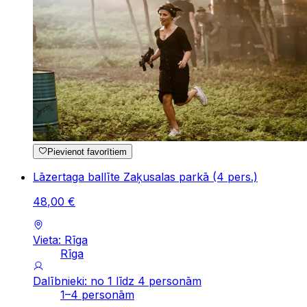
Pievienot favorītiem
Lāzertaga ballīte Zaķusalas parkā (4 pers.)
48
,
00
€
Vieta: Rīga
Rīga
Dalībnieki: no 1 līdz 4 personām
1–4 personām