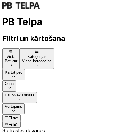
PB Telpa
Filtri un kārtošana
Vieta
Kategorijas
Bet kur
Visas kategorijas
Kārtot pēc
Cena
Dalībnieku skaits
Vērtējums
Filtrēt
Filtrēt
9 atrastas dāvanas